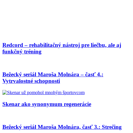
Redcord – rehabilitačný nástroj pre liečbu, ale aj
funkčný tréning
Bežecký seriál Maroša Molnára – časť 4.:
Vytrvalostné schopnosti
Skenar ako synonymum regenerácie
Bežecký seriál Maroša Molnára, časť 3.: Strečing