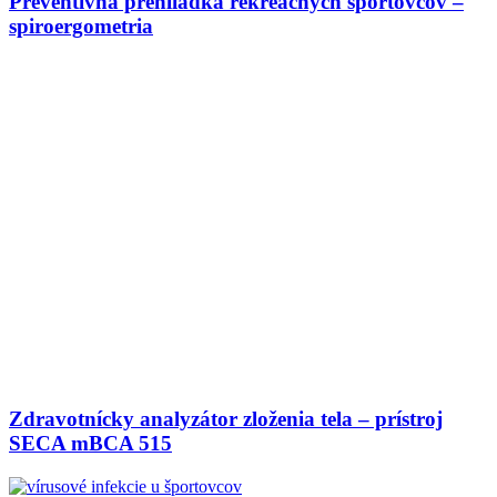
Preventívna prehliadka rekreačných športovcov –
spiroergometria
Zdravotnícky analyzátor zloženia tela – prístroj
SECA mBCA 515