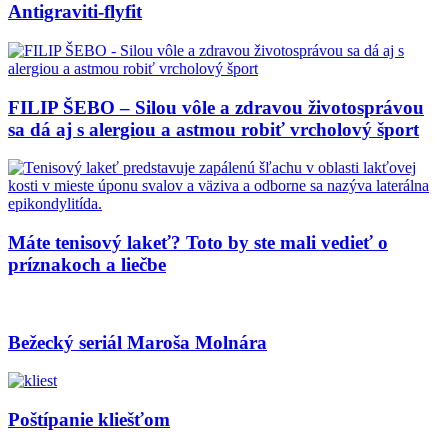
Antigraviti-flyfit
FILIP ŠEBO – Silou vôle a zdravou životosprávou
sa dá aj s alergiou a astmou robiť vrcholový šport
Máte tenisový lakeť? Toto by ste mali vedieť o
príznakoch a liečbe
Bežecký seriál Maroša Molnára
Poštípanie kliešťom