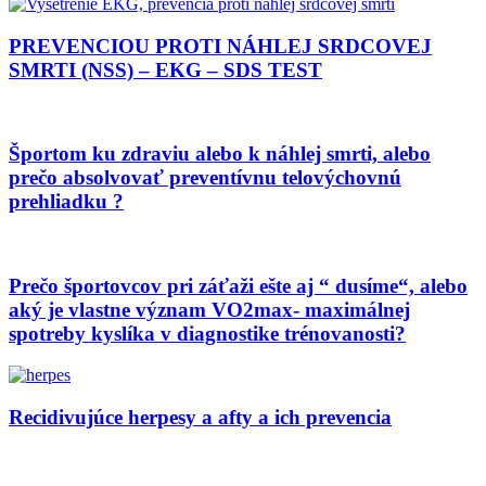
PREVENCIOU PROTI NÁHLEJ SRDCOVEJ
SMRTI (NSS) – EKG – SDS TEST
Športom ku zdraviu alebo k náhlej smrti, alebo
prečo absolvovať preventívnu telovýchovnú
prehliadku ?
Prečo športovcov pri záťaži ešte aj “ dusíme“, alebo
aký je vlastne význam VO2max- maximálnej
spotreby kyslíka v diagnostike trénovanosti?
Recidivujúce herpesy a afty a ich prevencia