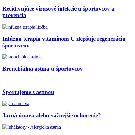
Recidivujúce vírusové infekcie u športovcov a
prevencia
Infúzna terapia vitamínom C zlepšuje regeneráciu
športovcov
Bronchiálna astma u športovcov
Športujeme s astmou
Jarná únava alebo vážnejšie ochorenie?