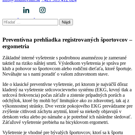
Hľadať:
Preventívna prehliadka registrovaných športovcov –
ergometria
Základné interné vyšetrenie s podrobnou anamnézou je zamerané
taktiež na riziko náhlej smrti. Výsledkom vyšetrenia je správa pre
klub a pohovor so športovcom alebo rodičmi dieťaťa, ktoré športuje.
Neváhajte sa s nami poradiť o vašom zdravotnom stave.
Ide o klasické preventívne vyšetrenie, pri ktorom je najväčší dôraz
kladený na vyšetrenie srdcovocievneho systému (EKG, krvný tlak a
srdcová frekvencia) počas záťaže a zistenie prípadných porúch a
odchýlok, ktoré by mohli byť limitujúce ako zo zdravotnej, tak aj z
výkonnostnej stránky. Dve verzie pokojového EKG prevádzame pre
zvýšenie citlivosti záchytu arytmií, ktoré sa niekedy objavujú v
detskom veku alebo po námahe a je potrebné ich následne sledovať.
Záťažové vyšetrenie prebieha na bicyklovom ergometri.
Vyšetrenie je vhodné pre bývalých športovcov, ktorí sa k športu