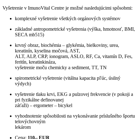
Vyšetrenie v ImunoVital Centre je možné nasledujúcimi spôsobmi:
komplexné vyšetrenie všetkých orgánových systémov
základné antropometrické vyšetrenia (výška, hmotnosť, BMI,
SECA mb515)
krvný obraz, biochémia – glykémia, bielkoviny, urea,
kreatinín, kyselina močová, AST,
ALT, ALP, CRP, ionogram, ASLO, RF, Ca, vitamín D, Fes,
feritín, kreatinkináza,
vyšetrenie moču chemicky a sediment, TT, TN
spirometrické vyšetrenie (vitálna kapacita pľúc, úsilný
výdych)
vyšetrenie tlaku krvi, EKG a pulzovej frekvencie (v pokoji a
pri fyzikálne definovanej
záťaži) – ergometer – bicykel
vyhodnotenie spôsobilosti na vykonávanie príslušného športu
telovýchovným
lekárom
Cena:
110
.- EUR