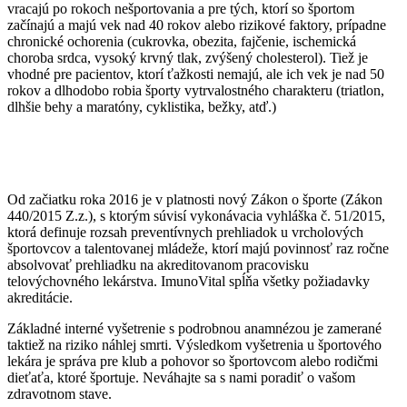
vracajú po rokoch nešportovania a pre tých, ktorí so športom
začínajú a majú vek nad 40 rokov alebo rizikové faktory, prípadne
chronické ochorenia (cukrovka, obezita, fajčenie, ischemická
choroba srdca, vysoký krvný tlak, zvýšený cholesterol). Tiež je
vhodné pre pacientov, ktorí ťažkosti nemajú, ale ich vek je nad 50
rokov a dlhodobo robia športy vytrvalostného charakteru (triatlon,
dlhšie behy a maratóny, cyklistika, bežky, atď.)
Od začiatku roka 2016 je v platnosti nový Zákon o športe (Zákon
440/2015 Z.z.), s ktorým súvisí vykonávacia vyhláška č. 51/2015,
ktorá definuje rozsah preventívnych prehliadok u vrcholových
športovcov a talentovanej mládeže, ktorí majú povinnosť raz ročne
absolvovať prehliadku na akreditovanom pracovisku
telovýchovného lekárstva. ImunoVital spĺňa všetky požiadavky
akreditácie.
Základné interné vyšetrenie s podrobnou anamnézou je zamerané
taktiež na riziko náhlej smrti. Výsledkom vyšetrenia u športového
lekára je správa pre klub a pohovor so športovcom alebo rodičmi
dieťaťa, ktoré športuje. Neváhajte sa s nami poradiť o vašom
zdravotnom stave.