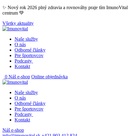
Skip
✨ Nový rok 2026 plný zdravia a rovnováhy praje tím ImunoVital
to
centrum 💚
content
Všetky aktuality
Naše služby
O nás
Odborné články
Pre športovcov
Podcasty
Kontakt
0
Náš e-shop
Online objednávka
Naše služby
O nás
Odborné články
Pre športovcov
Podcasty
Kontakt
Náš e-shop
info@imunovital.sk
+421 903 412 824