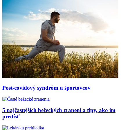
Post-covidový syndróm u športovcov
5 najčastejších bežeckých zranení a tipy, ako im
predísť