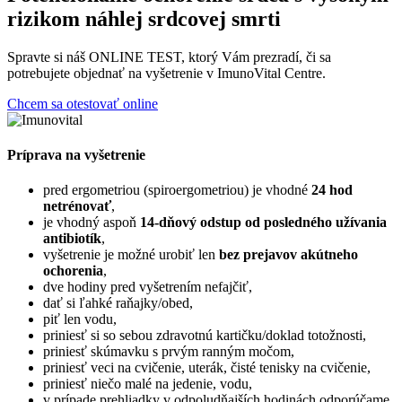
rizikom náhlej srdcovej smrti
Spravte si náš ONLINE TEST, ktorý Vám prezradí, či sa
potrebujete objednať na vyšetrenie v ImunoVital Centre.
Chcem sa otestovať online
Príprava na vyšetrenie
pred ergometriou (spiroergometriou) je vhodné
24 hod
netrénovať
,
je vhodný aspoň
14-dňový odstup od posledného užívania
antibiotík
,
vyšetrenie je možné urobiť len
bez prejavov akútneho
ochorenia
,
dve hodiny pred vyšetrením nefajčiť,
dať si ľahké raňajky/obed,
piť len vodu,
priniesť si so sebou zdravotnú kartičku/doklad totožnosti,
priniesť skúmavku s prvým ranným močom,
priniesť veci na cvičenie, uterák, čisté tenisky na cvičenie,
priniesť niečo malé na jedenie, vodu,
v prípade prehliadky v odpoludňajších hodinách odporúčame