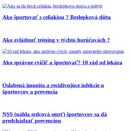
Ako športovať s celiakiou ? Bezlepková diéta
Ako zvládnuť tréning v týchto horúčavách ?
Ako správne cvičiť a športovať? 10 rád od lekára
Oslabená imunita a recidivujúce infekcie u
športovcov a prevencia
NSS (náhla srdcová smrť) športovcov sa dá
predchádzať prevenciou