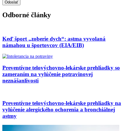
Odborné články
Keď šport „zoberie dych“: astma vyvolaná
námahou u športovcov (EIA/EIB)
Preventívne telovýchovno-lekárske prehliadky so
zameraním na vylúčenie potravinovej
neznášanlivosti
Preventívne telovýchovno-lekárske prehliadky na
vylúčenie alergického ochorenia a bronchiálnej
astmy