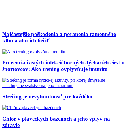
Najčastejšie poškodenia a poranenia ramenného
kĺbu a ako ich liečiť
Prevencia častých infekcií horných dýchacích ciest u
športovcov: Ako tréning ovplyvňuje imunitu
Strečing je nevyhnutnosť pre každého
Chlór v plaveckých bazénoch a jeho vplyv na
zdravie