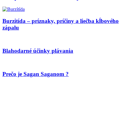
Burzitída – príznaky, príčiny a liečba kĺbového
zápalu
Blahodarné účinky plávania
Prečo je Sagan Saganom ?