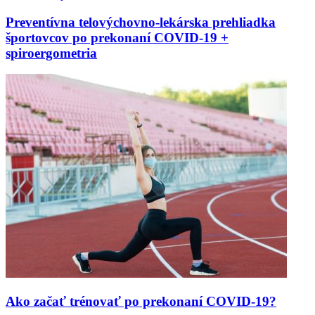
Preventívna telovýchovno-lekárska prehliadka
športovcov po prekonaní COVID-19 +
spiroergometria
Ako začať trénovať po prekonaní COVID-19?