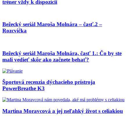
tréner vždy k dispozícii
Bežecký seriál Maroša Molnára – časť.2 –
Rozcvička
Bežecký seriál Maroša Molnára, časť 1.: Čo by ste
mali vedieť skôr ako začnete behať?
Športová recenzia dýchacieho prístroja
PowerBreathe K3
Martina Moravcová a jej neľahký život s celiakiou