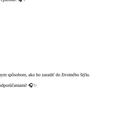
vnym spôsobom, ako ho zaradiť do životného štýlu.
i odporúčaniami! 🎧✨