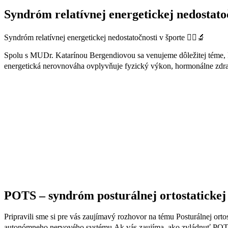
Syndróm relatívnej energetickej nedostato
Syndróm relatívnej energetickej nedostatočnosti v športe
🏃‍♂️🔬
Spolu s
MUDr. Katarínou Bergendiovou
sa venujeme dôležitej téme,
energetická nerovnováha ovplyvňuje fyzický výkon, hormonálne zdra
POTS – syndróm posturálnej ortostatickej
Pripravili sme si pre vás
zaujímavý rozhovor
na tému
Posturálnej ort
autonómneho nervového systému.
Ak vás zaujíma, ako zvládnuť POTS