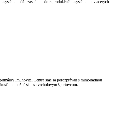
ho systému môžu zasiahnuť do reprodukčného systému na viacerých
imárky Imunovital Centra sme sa porozprávali s mimoriadnou
ažkosťami možné stať sa vrcholovým športovcom.