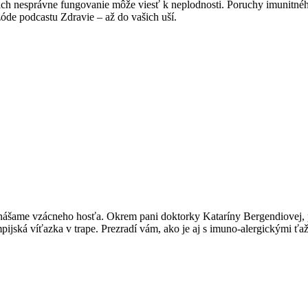
ch nesprávne fungovanie môže viesť k neplodnosti. Poruchy imunitné
de podcastu Zdravie – až do vašich uší.
ame vzácneho hosťa. Okrem pani doktorky Kataríny Bergendiovej, pr
ijská víťazka v trape. Prezradí vám, ako je aj s imuno-alergickými ť