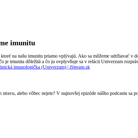
me imunitu
y, ktoré na našu imunitu priamo vplývajú. Ako sa môžeme udržiavať v d
ečo je imunita dôležitá a čo ju ovplyvňuje sa v relácii Univerzum ro
linická imunologička (Univerzum) | iStream.sk
egan stravu, alebo vôbec nejete? V najnovšej epizóde nášho podcastu sa 