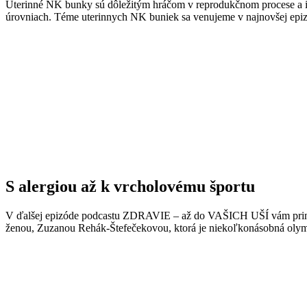
Uterinné NK bunky sú dôležitým hráčom v reprodukčnom procese a i
úrovniach. Téme uterinnych NK buniek sa venujeme v najnovšej epizó
S alergiou až k vrcholovému športu
V ďalšej epizóde podcastu ZDRAVIE – až do VAŠICH UŠÍ vám prináš
ženou, Zuzanou Rehák-Štefečekovou, ktorá je niekoľkonásobná olymp