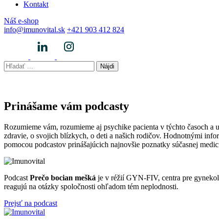
Kontakt
Náš e-shop
info@imunovital.sk
+421 903 412 824
Hľadať:
Prinášame vám podcasty
Rozumieme vám, rozumieme aj psychike pacienta v týchto časoch a uvedo
zdravie, o svojich blízkych, o deti a našich rodičov. Hodnotnými in
pomocou podcastov prinášajúcich najnovšie poznatky súčasnej medicín
Podcast
Prečo bocian mešká
je v réžií GYN-FIV, centra pre gynekoló
reagujú na otázky spoločnosti ohľadom tém neplodnosti.
Prejsť na podcast