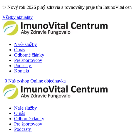
Skip
✨ Nový rok 2026 plný zdravia a rovnováhy praje tím ImunoVital ce
to
Všetky aktuality
content
Naše služby
O nás
Odborné články
Pre športovcov
Podcasty
Kontakt
0
Náš e-shop
Online objednávka
Naše služby
O nás
Odborné články
Pre športovcov
Podcasty