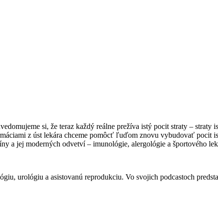
mujeme si, že teraz každý reálne prežíva istý pocit straty – straty is
formáciami z úst lekára chceme pomôcť ľuďom znovu vybudovať pocit is
y a jej moderných odvetví – imunológie, alergológie a športového lekár
giu, urológiu a asistovanú reprodukciu. Vo svojich podcastoch predstavu