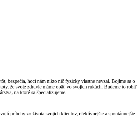
tôt, bezpečia, hoci nám nikto nič fyzicky vlastne nevzal. Bojíme sa o
toty, že svoje zdravie máme opäť vo svojich rukách. Budeme to robiť
stva, na ktoré sa špecializujeme.
jú príbehy zo života svojich klientov, efektívnejšie a spontánnejšie