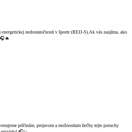
 energetickej nedostatočnosti v športe (RED-S)
.
Ak vás zaujíma,
ako
 🎧🔥
venujeme príčinám, prejavom a možnostiam liečby tejto poruchy
u epizódu
! 🎧✨