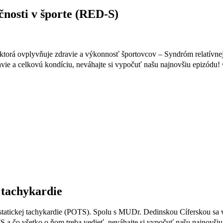
čnosti v športe (RED-S)
 ktorá ovplyvňuje zdravie a výkonnosť športovcov –
Syndróm relatívnej
vie a celkovú kondíciu
, neváhajte si vypočuť našu najnovšiu epizódu!
 tachykardie
ostatickej tachykardie (POTS)
. Spolu s
MUDr. Dedinskou Cíferskou
sa 
 a čo všetko o ňom treba vedieť,
neváhajte si vypočuť našu najnovši