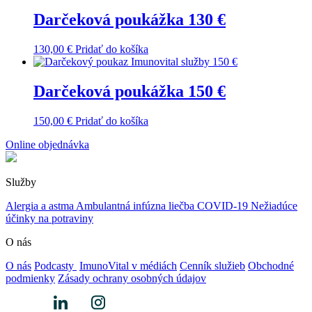
Darčeková poukážka 130 €
130,00
€
Pridať do košíka
Darčeková poukážka 150 €
150,00
€
Pridať do košíka
Online objednávka
Služby
Alergia a astma
Ambulantná infúzna liečba
COVID-19
Nežiadúce
účinky na potraviny
O nás
O nás
Podcasty
ImunoVital v médiách
Cenník služieb
Obchodné
podmienky
Zásady ochrany osobných údajov