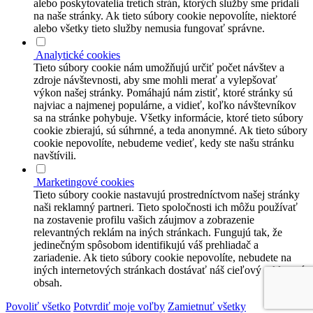
alebo poskytovatelia tretích strán, ktorých služby sme pridali
na naše stránky. Ak tieto súbory cookie nepovolíte, niektoré
alebo všetky tieto služby nemusia fungovať správne.
Analytické cookies
Tieto súbory cookie nám umožňujú určiť počet návštev a
zdroje návštevnosti, aby sme mohli merať a vylepšovať
výkon našej stránky. Pomáhajú nám zistiť, ktoré stránky sú
najviac a najmenej populárne, a vidieť, koľko návštevníkov
sa na stránke pohybuje. Všetky informácie, ktoré tieto súbory
cookie zbierajú, sú súhrnné, a teda anonymné. Ak tieto súbory
cookie nepovolíte, nebudeme vedieť, kedy ste našu stránku
navštívili.
Marketingové cookies
Tieto súbory cookie nastavujú prostredníctvom našej stránky
naši reklamný partneri. Tieto spoločnosti ich môžu používať
na zostavenie profilu vašich záujmov a zobrazenie
relevantných reklám na iných stránkach. Fungujú tak, že
jedinečným spôsobom identifikujú váš prehliadač a
zariadenie. Ak tieto súbory cookie nepovolíte, nebudete na
iných internetových stránkach dostávať náš cieľový reklamný
obsah.
Povoliť všetko
Potvrdiť moje voľby
Zamietnuť všetky