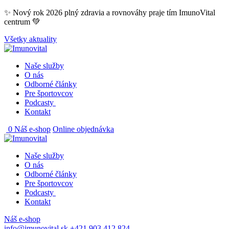
Skip
✨ Nový rok 2026 plný zdravia a rovnováhy praje tím ImunoVital
to
centrum 💚
content
Všetky aktuality
Naše služby
O nás
Odborné články
Pre športovcov
Podcasty
Kontakt
0
Náš e-shop
Online objednávka
Naše služby
O nás
Odborné články
Pre športovcov
Podcasty
Kontakt
Náš e-shop
info@imunovital.sk
+421 903 412 824