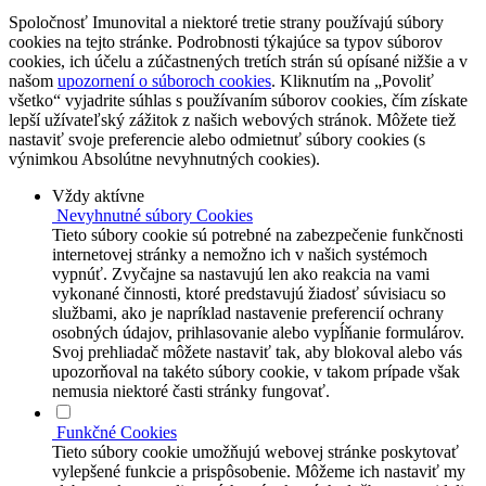
Spoločnosť Imunovital a niektoré tretie strany používajú súbory
cookies na tejto stránke. Podrobnosti týkajúce sa typov súborov
cookies, ich účelu a zúčastnených tretích strán sú opísané nižšie a v
našom
upozornení o súboroch cookies
. Kliknutím na „Povoliť
všetko“ vyjadrite súhlas s používaním súborov cookies, čím získate
lepší užívateľský zážitok z našich webových stránok. Môžete tiež
nastaviť svoje preferencie alebo odmietnuť súbory cookies (s
výnimkou Absolútne nevyhnutných cookies).
Vždy aktívne
Nevyhnutné súbory Cookies
Tieto súbory cookie sú potrebné na zabezpečenie funkčnosti
internetovej stránky a nemožno ich v našich systémoch
vypnúť. Zvyčajne sa nastavujú len ako reakcia na vami
vykonané činnosti, ktoré predstavujú žiadosť súvisiacu so
službami, ako je napríklad nastavenie preferencií ochrany
osobných údajov, prihlasovanie alebo vypĺňanie formulárov.
Svoj prehliadač môžete nastaviť tak, aby blokoval alebo vás
upozorňoval na takéto súbory cookie, v takom prípade však
nemusia niektoré časti stránky fungovať.
Funkčné Cookies
Tieto súbory cookie umožňujú webovej stránke poskytovať
vylepšené funkcie a prispôsobenie. Môžeme ich nastaviť my