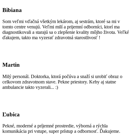
Bibiana
Som veľmi vďačná všetkým lekárom, aj sestrám, ktoré sa mi v
tomto centre venujú. Veľmi milí a prijemní odborníci, ktorí ma
diagnostikovali a starajú sa o zlepšenie kvality môjho života. Veľké
ďakujem, takto ma vyzerať zdravotná starostlivosť !
Martin
Milý personál. Doktorka, ktorá počúva a snaží si urobiť obraz o
celkovom zdravotnom stave. Pekne priestory. Keby aj statne
ambulancie takto vyzerali... :)
Ľubica
Pekné, moderné a príjemné prostredie, výborná a rýchla
komunikácia pri vstupe, super prístup a odbornosť. Ďakujeme.