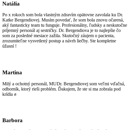
Natália
Po x rokoch som bola vlastným zdravím opätovne zavolala ku Dr.
Katke Bergendiovej. Musím povedať, že som bola znovu očarená,
aký fantasticky team tu funguje. Profesionálny, ľudsky a neskutočne
príjemný personál aj sestričky. Dr. Bergendiova je to najlepšie čo
som za posledné mesiace zažila. Skutočný záujem o pacienta,
zrozumiteľne vysvetlený postup a návrh liečby. Ste kompletne
úžasní !
Martina
Milý a ochotný personál, MUDr. Bergendiovej som veľmi vďačná,
odborník, ktorý rieši problém. Ďakujem, že ste si ma zobrala pod
krídla ✊
Barbora