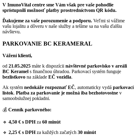
V ImunoVital centre sme Vám však pre vaše pohodlie
sprístupnili možnosť platby prostredníctvom QR kódu.
Ďakujeme za vaše porozumenie a podporu.
Veľmi si vážime
vašu lojalitu a dôveru v naše služby a tešíme sa na vašu ďalšiu
návštevu.
PARKOVANIE BC KERAMERAL
Vážení klienti,
od
21.05.2025
máte k dispozícii
návštevné parkovisko v areáli
BC Keramel
s finančnou úhradou. Parkovací systém funguje
bezlístkovo
na základe
EČ vozidla
.
Ak systém
nedokáže rozpoznať EČ
, automaticky vydá
parkovací
lístok
.
Platba za parkovanie je možná iba bezhotovostne
v
samoobslužnej pokladni.
💰
Cenník parkovného:
🔹
4,50 € s DPH
za
60 minút
🔹
2,25 € s DPH
za každých začatých
30 minút