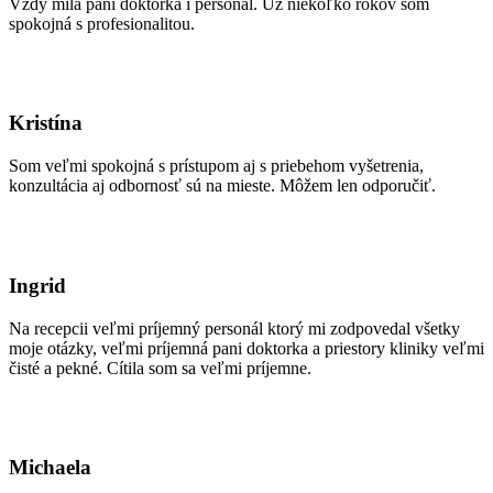
Vždy milá pani doktorka i personál. Už niekoľko rokov som
spokojná s profesionalitou.
Kristína
Som veľmi spokojná s prístupom aj s priebehom vyšetrenia,
konzultácia aj odbornosť sú na mieste. Môžem len odporučiť.
Ingrid
Na recepcii veľmi príjemný personál ktorý mi zodpovedal všetky
moje otázky, veľmi príjemná pani doktorka a priestory kliniky veľmi
čisté a pekné. Cítila som sa veľmi príjemne.
Michaela