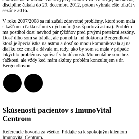
disciplíne čakala do 29. decembra 2012, potom vyhrala ešte trikrát v
sezóne 2016.
V roku 2007/2008 sa mi začali zdravotné problémy, ktoré som mala
s kašľom a ťažkosťami s dýchaním (tzv. športová astma). Problém
ma postihol dosť nevhod pár týždňov pred prvými pretekmi sezóny.
Dosť dlho som sa trápila, ale pomohla mi doktorka Bergendiová,
ktorá je špecialistka na astmu a dosť so mnou komunikovala aj na
diaľku cez email a dávala mi rady, ako by som sa mala v prípade
takýchto problémov správať v budúcnosti. Momentálne som bez
ťažkostí, ale vždy keď mám akútny problém konzultujem s dr.
Bergendiovou.
Skúsenosti pacientov s ImunoVital
Centrom
Referencie hovoria za všetko. Pridajte sa k spokojným klientom
Imunovital Centrum.