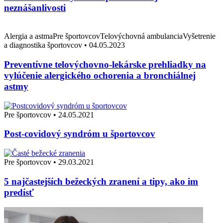
neznášanlivosti
Alergia a astmaPre športovcovTelovýchovná ambulanciaVyšetrenie
a diagnostika športovcov
•
04.05.2023
Preventívne telovýchovno-lekárske prehliadky na
vylúčenie alergického ochorenia a bronchiálnej
astmy
Pre športovcov
•
24.05.2021
Post-covidový syndróm u športovcov
Pre športovcov
•
29.03.2021
5 najčastejších bežeckých zranení a tipy, ako im
predísť