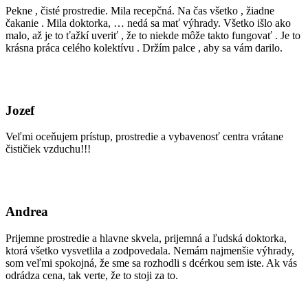
Pekne , čisté prostredie. Mila recepčná. Na čas všetko , žiadne
čakanie . Mila doktorka, … nedá sa mať výhrady. Všetko išlo ako
malo, až je to ťažkí uveriť , že to niekde môže takto fungovať . Je to
krásna práca celého kolektívu . Držím palce , aby sa vám darilo.
Jozef
Veľmi oceňujem prístup, prostredie a vybavenosť centra vrátane
čističiek vzduchu!!!
Andrea
Prijemne prostredie a hlavne skvela, prijemná a ľudská doktorka,
ktorá všetko vysvetlila a zodpovedala. Nemám najmenšie výhrady,
som veľmi spokojná, že sme sa rozhodli s dcérkou sem iste. Ak vás
odrádza cena, tak verte, že to stoji za to.