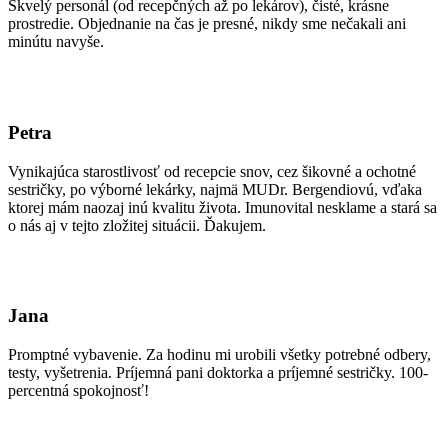
Skvelý personál (od recepčných až po lekárov), čisté, krásne
prostredie. Objednanie na čas je presné, nikdy sme nečakali ani
minútu navyše.
Petra
Vynikajúca starostlivosť od recepcie snov, cez šikovné a ochotné
sestričky, po výborné lekárky, najmä MUDr. Bergendiovú, vďaka
ktorej mám naozaj inú kvalitu života. Imunovital nesklame a stará sa
o nás aj v tejto zložitej situácii. Ďakujem.
Jana
Promptné vybavenie. Za hodinu mi urobili všetky potrebné odbery,
testy, vyšetrenia. Príjemná pani doktorka a príjemné sestričky. 100-
percentná spokojnosť!