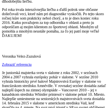
dlhodobejšiu liečbu.
Pol roka trvala intenzívnejšia liečba a ďalší polrok sme občasne
doliečovali veci, ktoré nám pri diagnostike vyskočili. Po tejto skoro
ročnej kúre som prakticky nebol chorý, a to je dnes koniec roku
2016. Katku považujem za top odborníka v oblasti a preto ju
odporúčam aj mojim klientom zo športovej oblasti. Mnohým už
pomohla a mnohým neustále pomáha, za čo jej patrí moje veľké
ĎAKUJEM!
Veronika Velez-Zuzulová
Zobraziť referenciu
Je juniorská majsterka sveta v slalome z roku 2002, v sezónach
2004 a 2007 vyhrala európsky pohár v slalome. V sezóne 2010
vyhrala historicky prvé halové Majstrovstvá Európy v slalome vo
francúzskom stredisku Amnéville. V rovnakej sezóne dosiahla zatiaľ
najlepší úspech na zimnej olympiáde – Vancouver 2010 – jej v
kanadskom stredisku Whistler priniesol v slalome pekné 10. Miesto.
Najlepšie umiestnenie na seniorských majstrovstvách sveta dosiahla
14. februára 2015 v slalome v americkom stredisku Vail, keď
skončila na 4. mieste Na svoj prvý triumf v SP vo svojej obľúbenej