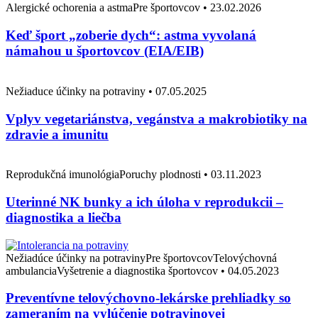
Alergické ochorenia a astmaPre športovcov
•
23.02.2026
Keď šport „zoberie dych“: astma vyvolaná
námahou u športovcov (EIA/EIB)
Nežiaduce účinky na potraviny
•
07.05.2025
Vplyv vegetariánstva, vegánstva a makrobiotiky na
zdravie a imunitu
Reprodukčná imunológiaPoruchy plodnosti
•
03.11.2023
Uterinné NK bunky a ich úloha v reprodukcii –
diagnostika a liečba
Nežiadúce účinky na potravinyPre športovcovTelovýchovná
ambulanciaVyšetrenie a diagnostika športovcov
•
04.05.2023
Preventívne telovýchovno-lekárske prehliadky so
zameraním na vylúčenie potravinovej