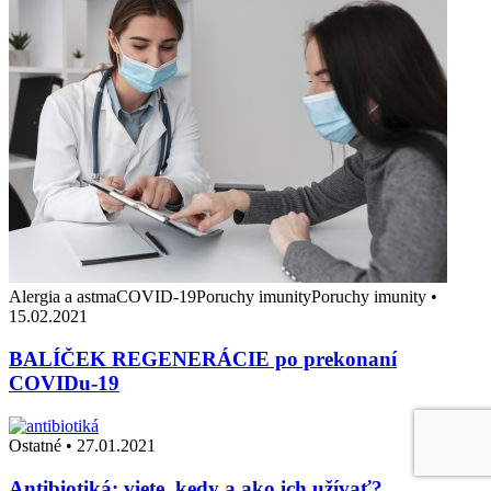
Alergia a astmaCOVID-19Poruchy imunityPoruchy imunity
•
15.02.2021
BALÍČEK REGENERÁCIE po prekonaní
COVIDu-19
Ostatné
•
27.01.2021
Antibiotiká: viete, kedy a ako ich užívať?