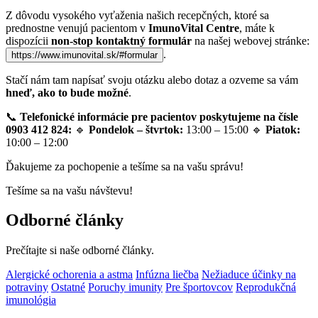
Z dôvodu vysokého vyťaženia našich recepčných, ktoré sa
prednostne venujú pacientom v
ImunoVital Centre
, máte k
dispozícii
non-stop kontaktný formulár
na našej webovej stránke:
.
https://www.imunovital.sk/#formular
Stačí nám tam napísať svoju otázku alebo dotaz a ozveme sa vám
hneď, ako to bude možné
.
📞
Telefonické informácie pre pacientov poskytujeme na čísle
0903 412 824:
🔹
Pondelok – štvrtok:
13:00 – 15:00 🔹
Piatok:
10:00 – 12:00
Ďakujeme za pochopenie a tešíme sa na vašu správu!
Tešíme sa na vašu návštevu!
Odborné články
Prečítajte si naše odborné články.
Alergické ochorenia a astma
Infúzna liečba
Nežiaduce účinky na
potraviny
Ostatné
Poruchy imunity
Pre športovcov
Reprodukčná
imunológia