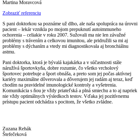
Martina Moravcová
Zobraziť referenciu
S pani doktorkou sa poznáme už dlho, ale naša spolupráca na úrovni
pacient – lekár vznikla po mojom prepuknutí autoimmuneho
ochorenia – celiakie v roku 2007. Sužovali ma nie len závažné
problémy s trávením a celkovou imunitou, ale pridružili sa mi aj
problémy s dýchaním a vtedy mi diagnostikovala aj bronchiálnu
astmu.
Pani doktorka, ktorá je bývalá kajakárka a v súčastnosti stále
náružívá športovkyňa, dobre rozumie, čo všetko vrcholový
športovec potrebuje a šport obnáša, a preto som jej počas aktívnej
kariéry maximálne dôverovala a dôverujem jej radám aj teraz, keď
chodím na pravidelné imunologické kontroly a vyšetrenia.
Komunikácia s ňou je vždy priateľská a plná smiechu a to aj napriek
nie vždy optimálnych výsledkoch testov. Vďaka jej pozitívnemu
prístupu pacient odchádza s pocitom, že všetko zvládne.
Zuzana Rehák
Štefečeková