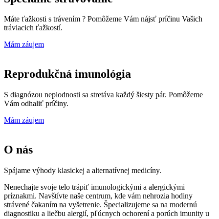
Máte ťažkosti s trávením ? Pomôžeme Vám nájsť príčinu Vašich
tráviacich ťažkostí.
Mám záujem
Reprodukčná imunológia
S diagnózou neplodnosti sa stretáva každý šiesty pár. Pomôžeme
Vám odhaliť príčiny.
Mám záujem
O nás
Spájame výhody klasickej a alternatívnej medicíny.
Nenechajte svoje telo trápiť imunologickými a alergickými
príznakmi. Navštívte naše centrum, kde vám nehrozia hodiny
strávené čakaním na vyšetrenie. Špecializujeme sa na modernú
diagnostiku a liečbu alergií, pľúcnych ochorení a porúch imunity u