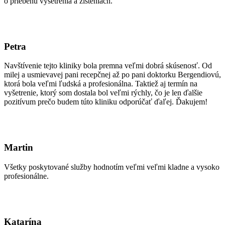
o priebehu vyšetrenia a zisteniach.
Petra
Navštívenie tejto kliniky bola premna veľmi dobrá skúsenosť. Od
milej a usmievavej pani recepčnej až po pani doktorku Bergendiovú,
ktorá bola veľmi ľudská a profesionálna. Taktiež aj termín na
vyšetrenie, ktorý som dostala bol veľmi rýchly, čo je len ďalšie
pozitívum prečo budem túto kliniku odporúčať ďaľej. Ďakujem!
Martin
Všetky poskytované služby hodnotím veľmi veľmi kladne a vysoko
profesionálne.
Katarína