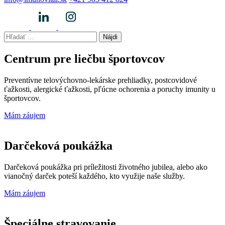
Hľadať:
Centrum pre liečbu športovcov
Preventívne telovýchovno-lekárske prehliadky, postcovidové
ťažkosti, alergické ťažkosti, pľúcne ochorenia a poruchy imunity u
športovcov.
Mám záujem
Darčeková poukážka
Darčeková poukážka pri príležitosti životného jubilea, alebo ako
vianočný darček poteší každého, kto využije naše služby.
Mám záujem
Špeciálne stravovanie