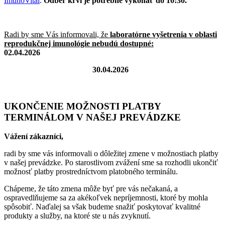
ImunoVital
.
Odber krvi je potrebné vykonať do 10:30.
Radi by sme Vás informovali, že
laboratórne vyšetrenia v oblasti
reprodukčnej imunológie nebudú dostupné:
02.04.2026
30.04.2026
UKONČENIE MOŽNOSTI PLATBY
TERMINÁLOM V NAŠEJ PREVÁDZKE
Vážení zákazníci,
radi by sme vás informovali o dôležitej zmene v možnostiach platby
v našej prevádzke. Po starostlivom zvážení sme sa rozhodli ukončiť
možnosť platby prostredníctvom platobného terminálu.
Chápeme, že táto zmena môže byť pre vás nečakaná, a
ospravedlňujeme sa za akékoľvek nepríjemnosti, ktoré by mohla
spôsobiť. Naďalej sa však budeme snažiť poskytovať kvalitné
produkty a služby, na ktoré ste u nás zvyknutí.