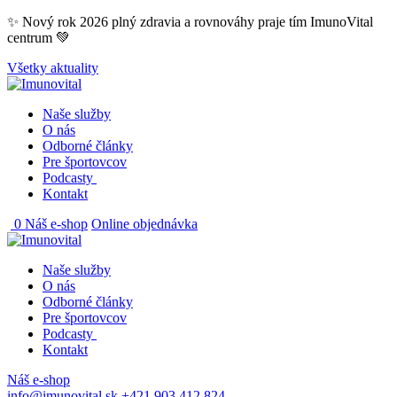
Skip
✨ Nový rok 2026 plný zdravia a rovnováhy praje tím ImunoVital
to
centrum 💚
content
Všetky aktuality
Naše služby
O nás
Odborné články
Pre športovcov
Podcasty
Kontakt
0
Náš e-shop
Online objednávka
Naše služby
O nás
Odborné články
Pre športovcov
Podcasty
Kontakt
Náš e-shop
info@imunovital.sk
+421 903 412 824