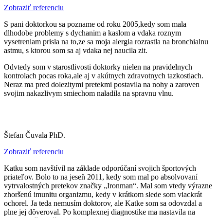
Zobraziť referenciu
S pani doktorkou sa pozname od roku 2005,kedy som mala
dlhodobe problemy s dychanim a kaslom a vdaka roznym
vysetreniam prisla na to,ze sa moja alergia rozrastla na bronchialnu
astmu, s ktorou som sa aj vdaka nej naucila zit.
Odvtedy som v starostlivosti doktorky nielen na pravidelnych
kontrolach pocas roka,ale aj v akútnych zdravotnych tazkostiach.
Neraz ma pred dolezitymi pretekmi postavila na nohy a zaroven
svojim nakazlivym smiechom naladila na spravnu vlnu.
Štefan Čuvala PhD.
Zobraziť referenciu
Katku som navštívil na základe odporúčaní svojich športových
priateľov. Bolo to na jeseň 2011, kedy som mal po absolvovaní
vytrvalostných pretekov značky „Ironman“. Mal som vtedy výrazne
zhoršenú imunitu organizmu, kedy v krátkom slede som viackrát
ochorel. Ja teda nemusím doktorov, ale Katke som sa odovzdal a
plne jej dôveroval. Po komplexnej diagnostike ma nastavila na