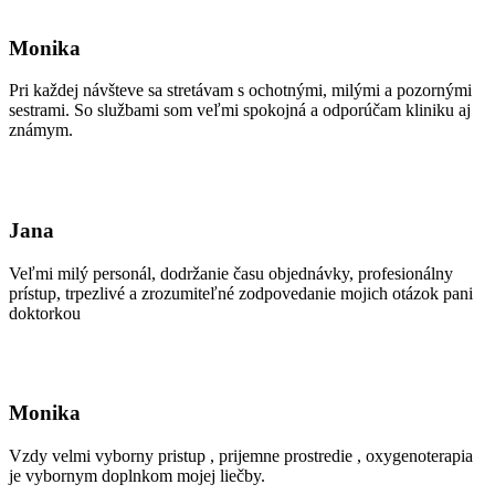
Monika
Pri každej návšteve sa stretávam s ochotnými, milými a pozornými
sestrami. So službami som veľmi spokojná a odporúčam kliniku aj
známym.
Jana
Veľmi milý personál, dodržanie času objednávky, profesionálny
prístup, trpezlivé a zrozumiteľné zodpovedanie mojich otázok pani
doktorkou
Monika
Vzdy velmi vyborny pristup , prijemne prostredie , oxygenoterapia
je vybornym doplnkom mojej liečby.