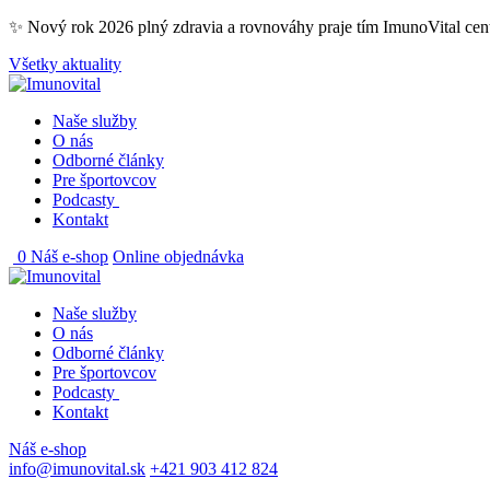
Skip
✨ Nový rok 2026 plný zdravia a rovnováhy praje tím ImunoVital ce
to
Všetky aktuality
content
Naše služby
O nás
Odborné články
Pre športovcov
Podcasty
Kontakt
0
Náš e-shop
Online objednávka
Naše služby
O nás
Odborné články
Pre športovcov
Podcasty
Kontakt
Náš e-shop
info@imunovital.sk
+421 903 412 824