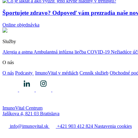
Športujete zdravo? Odpoveď vám prezradia naše nov
Online objednávka
Služby
Alergia a astma
Ambulantná infúzna liečba
COVID-19
Nežiadúce úč
O nás
O nás
Podcasty
ImunoVital v médiách
Cenník služieb
Obchodné po
ImunoVital Centrum
Jašíkova 4, 821 03 Bratislava
info@imunovital.sk
+421 903 412 824
Nastavenia cookies