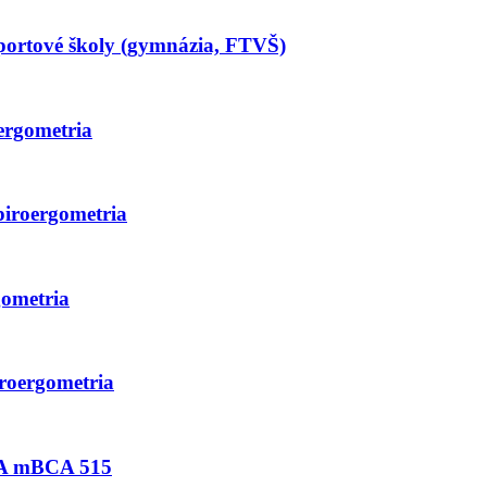
športové školy (gymnázia, FTVŠ)
ergometria
piroergometria
gometria
iroergometria
ECA mBCA 515