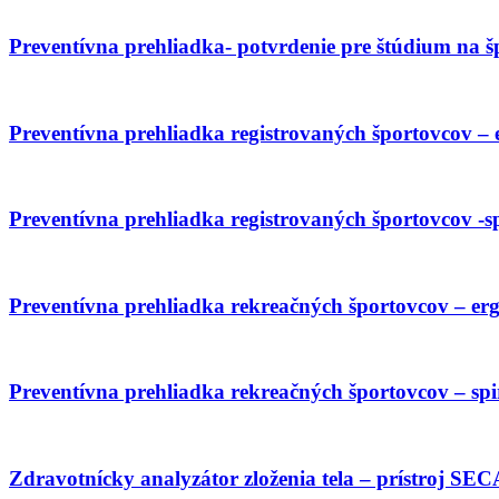
Preventívna prehliadka- potvrdenie pre štúdium na 
Preventívna prehliadka registrovaných športovcov – 
Preventívna prehliadka registrovaných športovcov -s
Preventívna prehliadka rekreačných športovcov – er
Preventívna prehliadka rekreačných športovcov – sp
Zdravotnícky analyzátor zloženia tela – prístroj S