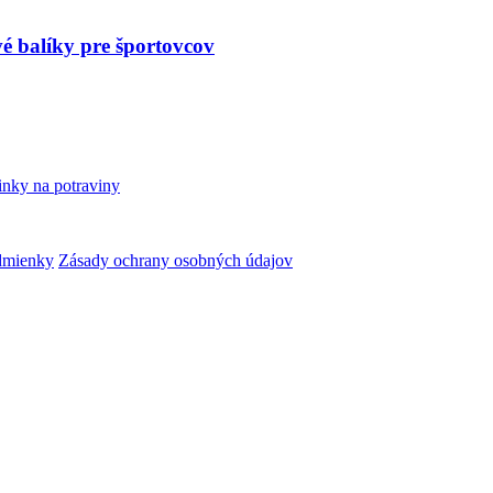
é balíky pre športovcov
inky na potraviny
dmienky
Zásady ochrany osobných údajov