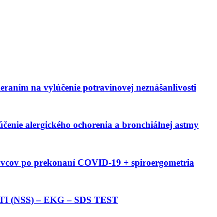
eraním na vylúčenie potravinovej neznášanlivosti
účenie alergického ochorenia a bronchiálnej astmy
tovcov po prekonaní COVID-19 + spiroergometria
(NSS) – EKG – SDS TEST