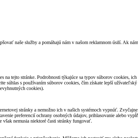
epšovať naše služby a pomáhajú nám v našom reklamnom úsilí. Ak nám ch
es na tejto stránke. Podrobnosti týkajúce sa typov súborov cookies, ich 
ite súhlas s používaním súborov cookies, čím získate lepší užívateľský
nevyhnutných cookies).
ternetovej stránky a nemožno ich v našich systémoch vypnúť. Zvyčajne 
stavenie preferencií ochrany osobných údajov, prihlasovanie alebo vypĺ
e však nemusia niektoré časti stránky fungovať.