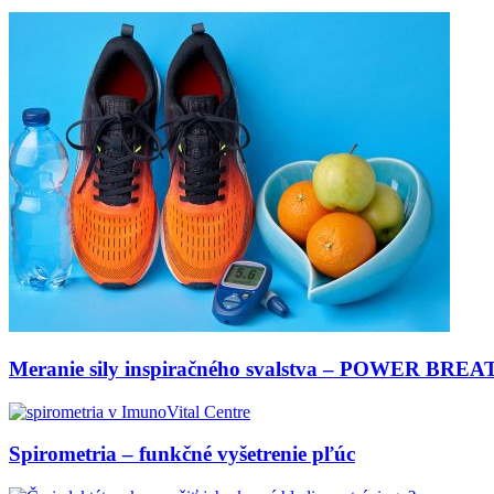
Meranie sily inspiračného svalstva – POWER BRE
Spirometria – funkčné vyšetrenie pľúc