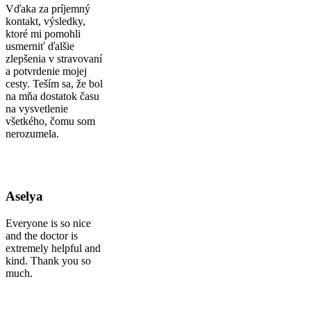
Vďaka za príjemný
kontakt, výsledky,
ktoré mi pomohli
usmerniť ďalšie
zlepšenia v stravovaní
a potvrdenie mojej
cesty. Teším sa, že bol
na mňa dostatok času
na vysvetlenie
všetkého, čomu som
nerozumela.
Aselya
Everyone is so nice
and the doctor is
extremely helpful and
kind. Thank you so
much.