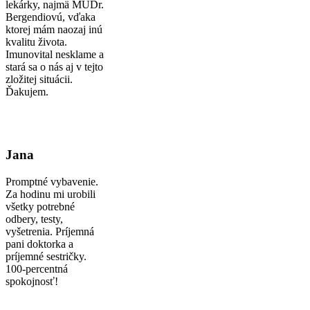
lekárky, najmä MUDr.
Bergendiovú, vďaka
ktorej mám naozaj inú
kvalitu života.
Imunovital nesklame a
stará sa o nás aj v tejto
zložitej situácii.
Ďakujem.
Jana
Promptné vybavenie.
Za hodinu mi urobili
všetky potrebné
odbery, testy,
vyšetrenia. Príjemná
pani doktorka a
príjemné sestričky.
100-percentná
spokojnosť!