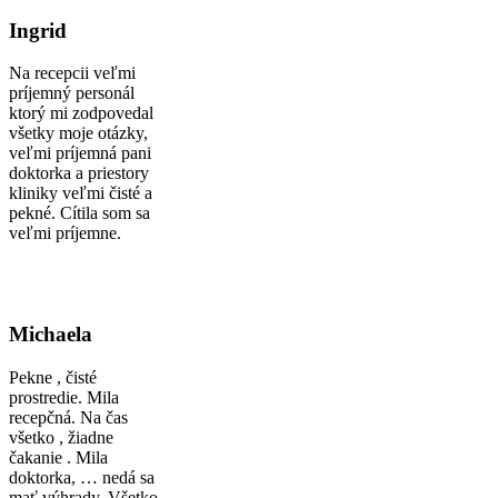
Ingrid
Na recepcii veľmi
príjemný personál
ktorý mi zodpovedal
všetky moje otázky,
veľmi príjemná pani
doktorka a priestory
kliniky veľmi čisté a
pekné. Cítila som sa
veľmi príjemne.
Michaela
Pekne , čisté
prostredie. Mila
recepčná. Na čas
všetko , žiadne
čakanie . Mila
doktorka, … nedá sa
mať výhrady. Všetko