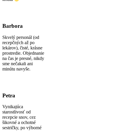
Barbora
Skvelý personál (od
recepčných až po
lekárov), čisté, krásne
prostredie. Objednanie
na čas je presné, nikdy
sme nečakali ani
minútu navyše.
Petra
Vynikajúca
starostlivosť od
recepcie snov, cez
šikovné a ochotné
sestričky, po výborné