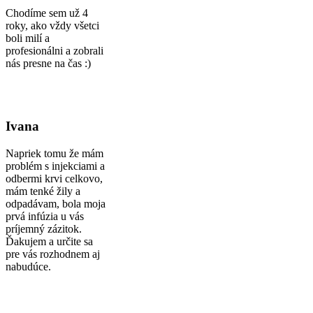
Chodíme sem už 4
roky, ako vždy všetci
boli milí a
profesionálni a zobrali
nás presne na čas :)
Ivana
Napriek tomu že mám
problém s injekciami a
odbermi krvi celkovo,
mám tenké žily a
odpadávam, bola moja
prvá infúzia u vás
príjemný zázitok.
Ďakujem a určite sa
pre vás rozhodnem aj
nabudúce.