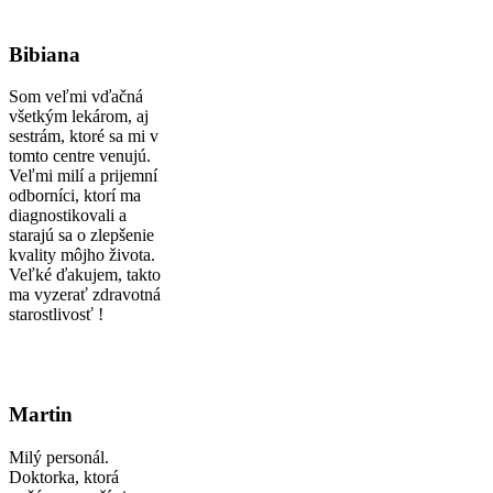
Bibiana
Som veľmi vďačná
všetkým lekárom, aj
sestrám, ktoré sa mi v
tomto centre venujú.
Veľmi milí a prijemní
odborníci, ktorí ma
diagnostikovali a
starajú sa o zlepšenie
kvality môjho života.
Veľké ďakujem, takto
ma vyzerať zdravotná
starostlivosť !
Martin
Milý personál.
Doktorka, ktorá