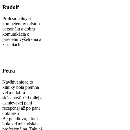
Rudolf
Profesionálny a
kompetentný prístup
personálu a dobrá
komunikácia o
priebehu vyšetrenia a
zisteniach.
Petra
Navštívenie tejto
kliniky bola premna
veľmi dobrá
skúsenosť. Od milej a
usmievavej pani
recepčnej až po pani
doktorku
Bergendiovú, ktorá
bola veľmi ľudská a
profesionálna. Taktiež