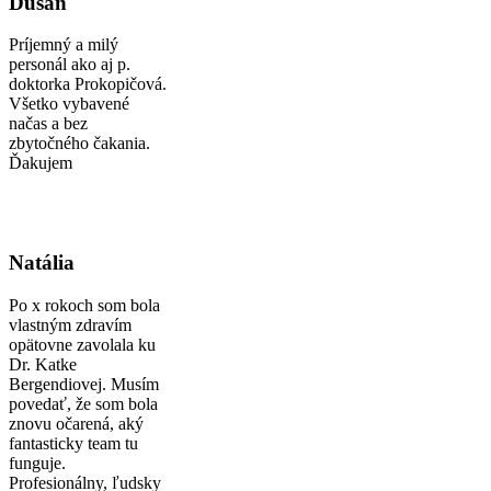
Dušan
Príjemný a milý
personál ako aj p.
doktorka Prokopičová.
Všetko vybavené
načas a bez
zbytočného čakania.
Ďakujem
Natália
Po x rokoch som bola
vlastným zdravím
opätovne zavolala ku
Dr. Katke
Bergendiovej. Musím
povedať, že som bola
znovu očarená, aký
fantasticky team tu
funguje.
Profesionálny, ľudsky