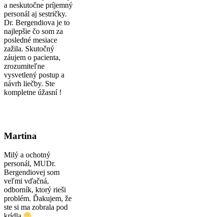
a neskutočne príjemný
personál aj sestričky.
Dr. Bergendiova je to
najlepšie čo som za
posledné mesiace
zažila. Skutočný
záujem o pacienta,
zrozumiteľne
vysvetlený postup a
návrh liečby. Ste
kompletne úžasní !
Martina
Milý a ochotný
personál, MUDr.
Bergendiovej som
veľmi vďačná,
odborník, ktorý rieši
problém. Ďakujem, že
ste si ma zobrala pod
krídla