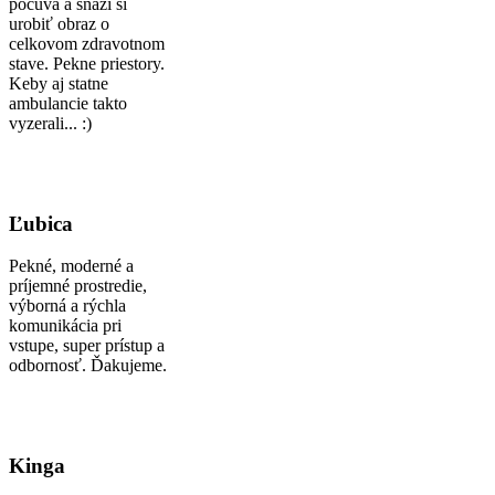
počúva a snaží si
urobiť obraz o
celkovom zdravotnom
stave. Pekne priestory.
Keby aj statne
ambulancie takto
vyzerali... :)
Ľubica
Pekné, moderné a
príjemné prostredie,
výborná a rýchla
komunikácia pri
vstupe, super prístup a
odbornosť. Ďakujeme.
Kinga