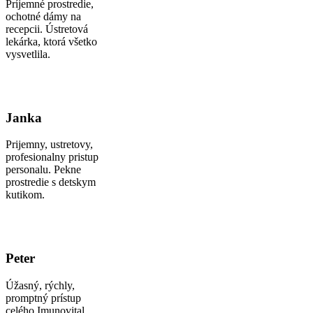
Príjemné prostredie,
ochotné dámy na
recepcii. Ústretová
lekárka, ktorá všetko
vysvetlila.
Janka
Prijemny, ustretovy,
profesionalny pristup
personalu. Pekne
prostredie s detskym
kutikom.
Peter
Úžasný, rýchly,
promptný prístup
celého Imunovital