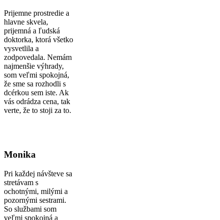
Prijemne prostredie a
hlavne skvela,
prijemná a ľudská
doktorka, ktorá všetko
vysvetlila a
zodpovedala. Nemám
najmenšie výhrady,
som veľmi spokojná,
že sme sa rozhodli s
dcérkou sem iste. Ak
vás odrádza cena, tak
verte, že to stoji za to.
Monika
Pri každej návšteve sa
stretávam s
ochotnými, milými a
pozornými sestrami.
So službami som
veľmi spokojná a