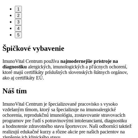
1
2
3
4
5
Špičkové vybavenie
ImunoVital Centrum používa
najmodernejšie prístroje na
diagnostiku
alergických, imunologických a pľúcnych ochorení,
ktoré majú certifikáty príslušných slovenských štátnych orgánov,
ako aj certifikáty EÚ.
Náš tím
ImunoVital Centrum je špecializované pracovisko s vysoko
vzdelaným tímom, ktorý sa špecializuje na imunoalergické
ochorenia, reprodukčnú imunológiu, zostavovanie stravovacích
programov pre ľudí s potravinovými intoleranciami, diagnostiku
a hodnotenie zdravotného stavu športovcov. Naši odborníci taktiež
realizujú edukačné kurzy a rôzne akcie pre našich pacientov na
zlepšenie ich klinického stavu.