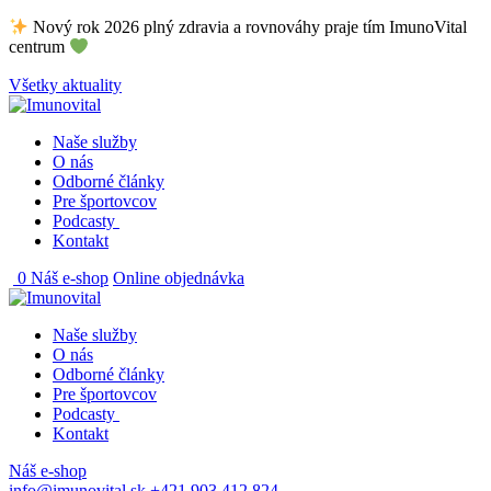
Skip
Nový rok 2026 plný zdravia a rovnováhy praje tím ImunoVital
to
centrum
content
Všetky aktuality
Naše služby
O nás
Odborné články
Pre športovcov
Podcasty
Kontakt
0
Náš e-shop
Online objednávka
Naše služby
O nás
Odborné články
Pre športovcov
Podcasty
Kontakt
Náš e-shop
info@imunovital.sk
+421 903 412 824