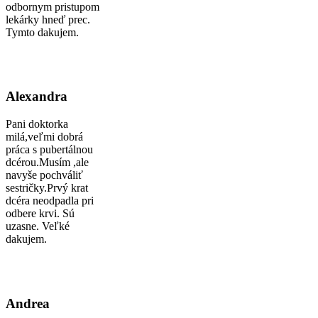
odbornym pristupom
lekárky hneď prec.
Tymto dakujem.
Alexandra
Pani doktorka
milá,veľmi dobrá
práca s pubertálnou
dcérou.Musím ,ale
navyše pochváliť
sestričky.Prvý krat
dcéra neodpadla pri
odbere krvi. Sú
uzasne. Veľké
dakujem.
Andrea