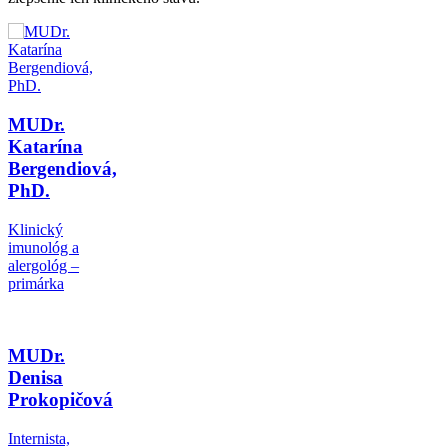
MUDr.
Katarína
Bergendiová,
PhD.
Klinický
imunológ a
alergológ –
primárka
MUDr.
Denisa
Prokopičová
Internista,