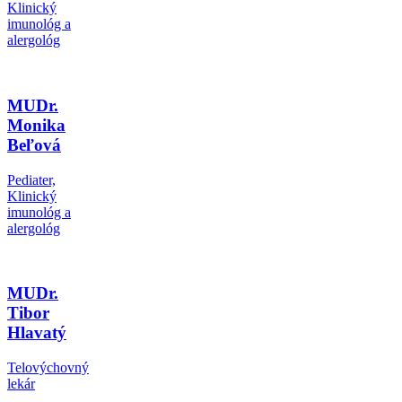
Klinický
imunológ a
alergológ
MUDr.
Monika
Beľová
Pediater,
Klinický
imunológ a
alergológ
MUDr.
Tibor
Hlavatý
Telovýchovný
lekár