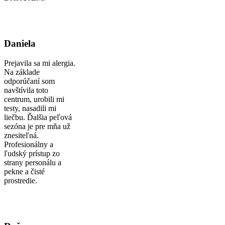
Daniela
Prejavila sa mi alergia.
Na základe
odporúčaní som
navštívila toto
centrum, urobili mi
testy, nasadili mi
liečbu. Ďalšia peľová
sezóna je pre mňa už
znesiteľná.
Profesionálny a
ľudský prístup zo
strany personálu a
pekne a čisté
prostredie.