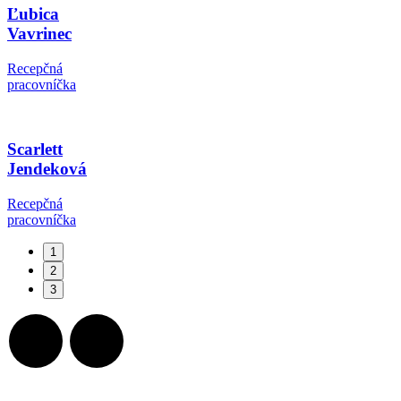
Ľubica
Vavrinec
Recepčná
pracovníčka
Scarlett
Jendeková
Recepčná
pracovníčka
1
2
3