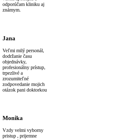
odporúčam kliniku aj
známym.
Jana
Veľmi milý personál,
dodržanie času
objednávky,
profesionálny prístup,
trpezlivé a
zrozumiteľné
zodpovedanie mojich
otázok pani doktorkou
Monika
Vzdy velmi vyborny
pristup , prijemne