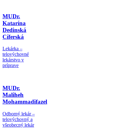
MUDr.
Katarína
Dedinská
Cíferská
Lekárka –
telovýchovné
lekárstvo v
príprave
MUDr.
Maliheh
Mohammadifazel
Odborný lekár –
telovýchovný a
všeobecný lekár