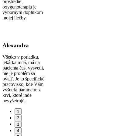
prostredie ,
oxygenoterapia je
vybornym doplnkom
mojej liečby.
Alexandra
Všetko v poriadku,
lekárka milá, má na
pacienta čas, vysvetlí,
nie je problém sa
pýtať. Je to špecifické
pracovisko, kde Vám
vyšetria parametre z
krvi, ktoré inde
nevyšetrujú.
1
2
3
4