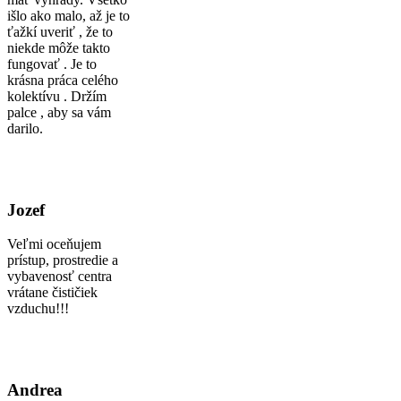
išlo ako malo, až je to
ťažkí uveriť , že to
niekde môže takto
fungovať . Je to
krásna práca celého
kolektívu . Držím
palce , aby sa vám
darilo.
Jozef
Veľmi oceňujem
prístup, prostredie a
vybavenosť centra
vrátane čističiek
vzduchu!!!
Andrea