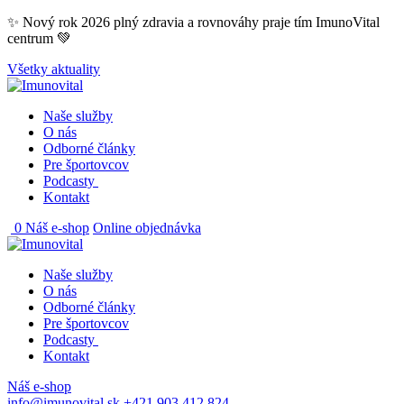
Skip
✨ Nový rok 2026 plný zdravia a rovnováhy praje tím ImunoVital
to
centrum 💚
content
Všetky aktuality
Naše služby
O nás
Odborné články
Pre športovcov
Podcasty
Kontakt
0
Náš e-shop
Online objednávka
Naše služby
O nás
Odborné články
Pre športovcov
Podcasty
Kontakt
Náš e-shop
info@imunovital.sk
+421 903 412 824