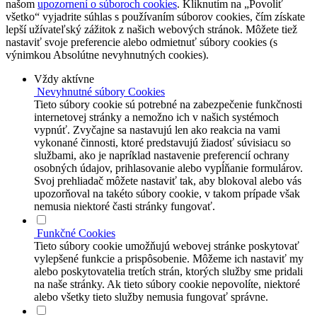
našom
upozornení o súboroch cookies
. Kliknutím na „Povoliť
všetko“ vyjadrite súhlas s používaním súborov cookies, čím získate
lepší užívateľský zážitok z našich webových stránok. Môžete tiež
nastaviť svoje preferencie alebo odmietnuť súbory cookies (s
výnimkou Absolútne nevyhnutných cookies).
Vždy aktívne
Nevyhnutné súbory Cookies
Tieto súbory cookie sú potrebné na zabezpečenie funkčnosti
internetovej stránky a nemožno ich v našich systémoch
vypnúť. Zvyčajne sa nastavujú len ako reakcia na vami
vykonané činnosti, ktoré predstavujú žiadosť súvisiacu so
službami, ako je napríklad nastavenie preferencií ochrany
osobných údajov, prihlasovanie alebo vypĺňanie formulárov.
Svoj prehliadač môžete nastaviť tak, aby blokoval alebo vás
upozorňoval na takéto súbory cookie, v takom prípade však
nemusia niektoré časti stránky fungovať.
Funkčné Cookies
Tieto súbory cookie umožňujú webovej stránke poskytovať
vylepšené funkcie a prispôsobenie. Môžeme ich nastaviť my
alebo poskytovatelia tretích strán, ktorých služby sme pridali
na naše stránky. Ak tieto súbory cookie nepovolíte, niektoré
alebo všetky tieto služby nemusia fungovať správne.