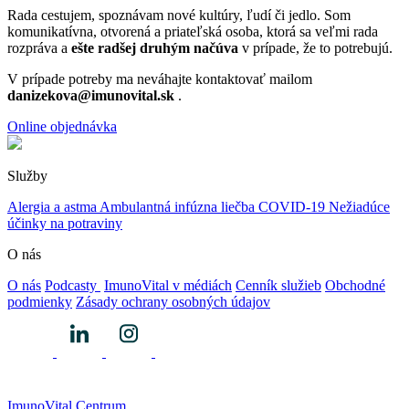
Rada cestujem, spoznávam nové kultúry, ľudí či jedlo. Som
komunikatívna, otvorená a priateľská osoba, ktorá sa veľmi rada
rozpráva a
ešte radšej druhým načúva
v prípade, že to potrebujú.
V prípade potreby ma neváhajte kontaktovať mailom
danizekova@imunovital.sk
.
Online objednávka
Služby
Alergia a astma
Ambulantná infúzna liečba
COVID-19
Nežiadúce
účinky na potraviny
O nás
O nás
Podcasty
ImunoVital v médiách
Cenník služieb
Obchodné
podmienky
Zásady ochrany osobných údajov
ImunoVital Centrum