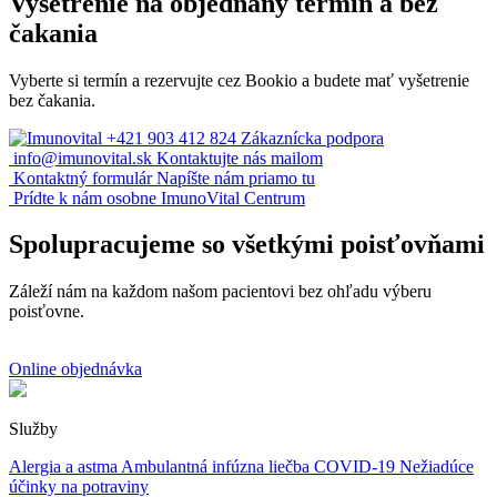
Vyšetrenie na objednaný termín a bez
čakania
Vyberte si termín a rezervujte cez Bookio a budete mať vyšetrenie
bez čakania.
+421 903 412 824
Zákaznícka podpora
info@imunovital.sk
Kontaktujte nás mailom
Kontaktný formulár
Napíšte nám priamo tu
Prídte k nám osobne
ImunoVital Centrum
Spolupracujeme so všetkými poisťovňami
Záleží nám na každom našom pacientovi bez ohľadu výberu
poisťovne.
Online objednávka
Služby
Alergia a astma
Ambulantná infúzna liečba
COVID-19
Nežiadúce
účinky na potraviny