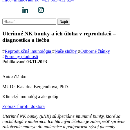
Hľadať:
Uterinné NK bunky a ich úloha v reprodukcii –
diagnostika a liečba
#
Reprodukčná imunológia
#
Naše služby
#
Odborné články
#
Poruchy plodnosti
Publikované
03.11.2023
Autor článku
MUDr. Katarína Bergendiová, PhD.
Klinický imunológ a alergológ
Zobraziť profil doktora
Uterinné NK bunky (uNK) sú špeciálne imunitné bunky, ktoré sa
nachádzajú v maternici. Ich hlavným účelom je zabezpečiť správne
zakotvenie embrya do maternice a podporovať vývoj placenty.