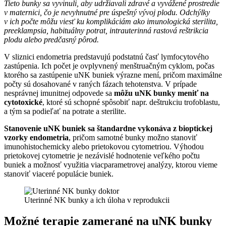
Tieto bunky sa vyvinuli, aby udržiavali zdravé a vyvážené prostredie
v maternici, čo je nevyhnutné pre úspešný vývoj plodu. Odchýlky
v ich počte môžu viesť ku komplikáciám ako imunologická sterilita,
preeklampsia, habituálny potrat, intrauterinná rastová reštrikcia
plodu alebo predčasný pôrod.
V sliznici endometria predstavujú podstatnú časť lymfocytového
zastúpenia. Ich počet je ovplyvnený menštruačným cyklom, počas
ktorého sa zastúpenie uNK buniek výrazne mení, pričom maximálne
počty sú dosahované v raných fázach tehotenstva. V prípade
nesprávnej imunitnej odpovede sa
môžu uNK bunky meniť na
cytotoxické
, ktoré sú schopné spôsobiť napr. deštrukciu trofoblastu,
a tým sa podieľať na potrate a sterilite.
Stanovenie uNK buniek sa štandardne vykonáva
z bioptickej
vzorky endometria
, pričom samotné bunky možno stanoviť
imunohistochemicky alebo prietokovou cytometriou. Výhodou
prietokovej cytometrie je nezávislé hodnotenie veľkého počtu
buniek a možnosť využitia viacparametrovej analýzy, ktorou vieme
stanoviť viaceré populácie buniek.
Uterinné NK bunky a ich úloha v reprodukcii
Možné terapie zamerané na uNK bunky