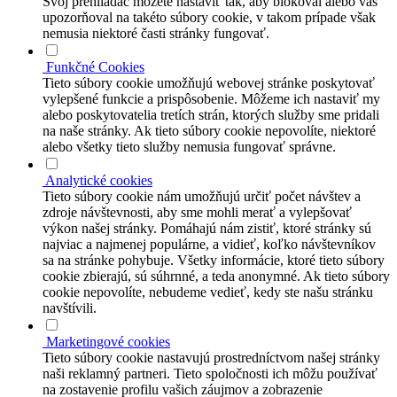
Svoj prehliadač môžete nastaviť tak, aby blokoval alebo vás
upozorňoval na takéto súbory cookie, v takom prípade však
nemusia niektoré časti stránky fungovať.
Funkčné Cookies
Tieto súbory cookie umožňujú webovej stránke poskytovať
vylepšené funkcie a prispôsobenie. Môžeme ich nastaviť my
alebo poskytovatelia tretích strán, ktorých služby sme pridali
na naše stránky. Ak tieto súbory cookie nepovolíte, niektoré
alebo všetky tieto služby nemusia fungovať správne.
Analytické cookies
Tieto súbory cookie nám umožňujú určiť počet návštev a
zdroje návštevnosti, aby sme mohli merať a vylepšovať
výkon našej stránky. Pomáhajú nám zistiť, ktoré stránky sú
najviac a najmenej populárne, a vidieť, koľko návštevníkov
sa na stránke pohybuje. Všetky informácie, ktoré tieto súbory
cookie zbierajú, sú súhrnné, a teda anonymné. Ak tieto súbory
cookie nepovolíte, nebudeme vedieť, kedy ste našu stránku
navštívili.
Marketingové cookies
Tieto súbory cookie nastavujú prostredníctvom našej stránky
naši reklamný partneri. Tieto spoločnosti ich môžu používať
na zostavenie profilu vašich záujmov a zobrazenie