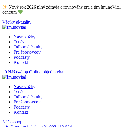
Skip
Nový rok 2026 plný zdravia a rovnováhy praje tím ImunoVital
to
centrum
content
Všetky aktuality
Naše služby
O nás
Odborné články
Pre športovcov
Podcasty
Kontakt
0
Náš e-shop
Online objednávka
Naše služby
O nás
Odborné články
Pre športovcov
Podcasty
Kontakt
Náš e-shop
info@imunovital.sk
+421 903 412 824