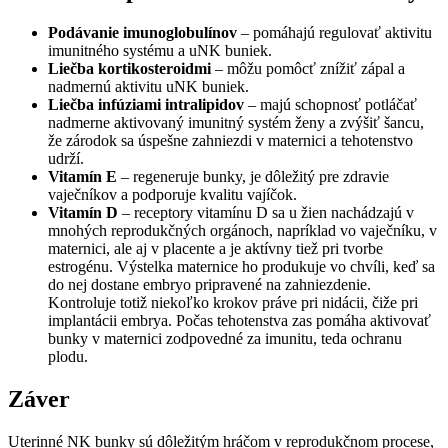
Podávanie imunoglobulínov
– pomáhajú regulovať aktivitu
imunitného systému a uNK buniek.
Liečba kortikosteroidmi
– môžu pomôcť znížiť zápal a
nadmernú aktivitu uNK buniek.
Liečba infúziami intralipidov
– majú schopnosť potláčať
nadmerne aktivovaný imunitný systém ženy a zvýšiť šancu,
že zárodok sa úspešne zahniezdi v maternici a tehotenstvo
udrží.
Vitamín E
– regeneruje bunky, je dôležitý pre zdravie
vaječníkov a podporuje kvalitu vajíčok.
Vitamín D
– receptory vitamínu D sa u žien nachádzajú v
mnohých reprodukčných orgánoch, napríklad vo vaječníku, v
maternici, ale aj v placente a je aktívny tiež pri tvorbe
estrogénu. Výstelka maternice ho produkuje vo chvíli, keď sa
do nej dostane embryo pripravené na zahniezdenie.
Kontroluje totiž niekoľko krokov práve pri nidácii, čiže pri
implantácii embrya. Počas tehotenstva zas pomáha aktivovať
bunky v maternici zodpovedné za imunitu, teda ochranu
plodu.
Záver
Uterinné NK bunky sú dôležitým hráčom v reprodukčnom procese,