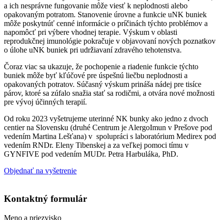
a ich nesprávne fungovanie môže viesť k neplodnosti alebo
opakovaným potratom. Stanovenie úrovne a funkcie uNK buniek
môže poskytnúť cenné informácie o príčinách týchto problémov a
napomôcť pri výbere vhodnej terapie. Výskum v oblasti
reprodukčnej imunológie pokračuje v objavovaní nových poznatkov
o úlohe uNK buniek pri udržiavaní zdravého tehotenstva.
Čoraz viac sa ukazuje, že pochopenie a riadenie funkcie týchto
buniek môže byť kľúčové pre úspešnú liečbu neplodnosti a
opakovaných potratov. Súčasný výskum prináša nádej pre tisíce
párov, ktoré sa zúfalo snažia stať sa rodičmi, a otvára nové možnosti
pre vývoj účinných terapií.
Od roku 2023 vyšetrujeme uterinné NK bunky ako jedno z dvoch
centier na Slovensku (druhé Centrum je AlergoImun v Prešove pod
vedením Martina Lešťana) v spolupráci s laboratórium Medirex pod
vedením RNDr. Eleny Tibenskej a za veľkej pomoci tímu v
GYNFIVE pod vedením MUDr. Petra Harbuláka, PhD.
Objednať na vyšetrenie
Kontaktný formulár
Meno a priezvisko