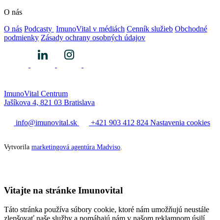
O nás
O nás
Podcasty
ImunoVital v médiách
Cenník služieb
Obchodné
podmienky
Zásady ochrany osobných údajov
ImunoVital Centrum
Jašíkova 4, 821 03 Bratislava
info@imunovital.sk
+421 903 412 824
Nastavenia cookies
Vytvorila
marketingová agentúra Madviso
.
Vitajte na stránke Imunovital
Táto stránka používa súbory cookie, ktoré nám umožňujú neustále
zlepšovať naše služby a pomáhajú nám v našom reklamnom úsilí.