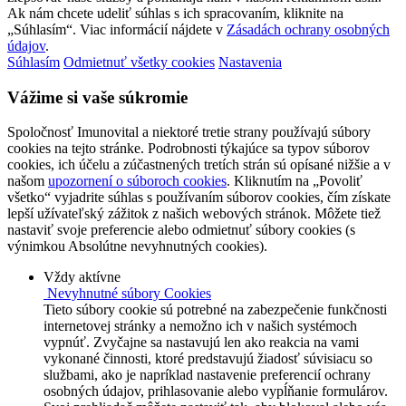
Ak nám chcete udeliť súhlas s ich spracovaním, kliknite na
„Súhlasím“. Viac informácií nájdete v
Zásadách ochrany osobných
údajov
.
Súhlasím
Odmietnuť všetky cookies
Nastavenia
Vážime si vaše súkromie
Spoločnosť Imunovital a niektoré tretie strany používajú súbory
cookies na tejto stránke. Podrobnosti týkajúce sa typov súborov
cookies, ich účelu a zúčastnených tretích strán sú opísané nižšie a v
našom
upozornení o súboroch cookies
. Kliknutím na „Povoliť
všetko“ vyjadrite súhlas s používaním súborov cookies, čím získate
lepší užívateľský zážitok z našich webových stránok. Môžete tiež
nastaviť svoje preferencie alebo odmietnuť súbory cookies (s
výnimkou Absolútne nevyhnutných cookies).
Vždy aktívne
Nevyhnutné súbory Cookies
Tieto súbory cookie sú potrebné na zabezpečenie funkčnosti
internetovej stránky a nemožno ich v našich systémoch
vypnúť. Zvyčajne sa nastavujú len ako reakcia na vami
vykonané činnosti, ktoré predstavujú žiadosť súvisiacu so
službami, ako je napríklad nastavenie preferencií ochrany
osobných údajov, prihlasovanie alebo vypĺňanie formulárov.