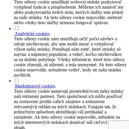
Tieto súbory cookie umožňujú webovej stránke poskytovať
vylepšené funkcie a prispôsobenie. Môžeme ich nastaviť my
alebo poskytovatelia tretích strán, ktorých služby sme pridali
na naše stránky. Ak tieto súbory cookie nepovolíte, niektoré
alebo všetky tieto služby nemusia fungovať správne.
Analytické cookies
Tieto súbory cookie nám umožňujú určiť počet návštev a
zdroje návštevnosti, aby sme mohli merať a vylepšovať
výkon našej stránky. Pomáhajú nám zistiť, ktoré stránky sú
najviac a najmenej populárne, a vidieť, koľko návštevníkov
sa na stránke pohybuje. Všetky informácie, ktoré tieto súbory
cookie zbierajú, sú súhrnné, a teda anonymné. Ak tieto súbory
cookie nepovolíte, nebudeme vedieť, kedy ste našu stránku
navštívili.
Marketingové cookies
Tieto súbory cookie nastavujú prostredníctvom našej stránky
naši reklamný partneri. Tieto spoločnosti ich môžu používať
na zostavenie profilu vašich záujmov a zobrazenie
relevantných reklám na iných stránkach. Fungujú tak, že
jedinečným spôsobom identifikujú váš prehliadač a
zariadenie. Ak tieto súbory cookie nepovolíte, nebudete na
iných internetových stránkach dostávať náš cieľový reklamný
obsah.