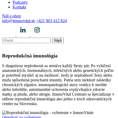
Podcasty
Kontakt
Náš e-shop
info@imunovital.sk
+421 903 412 824
Hľadať:
Reprodukčná imunológia
S diagnózou neplodnosti sa stretáva každý šiesty pár. Po vylúčení
anatomických, hormonálnych, infekčných alebo genetických príčin
je potrebné myslieť aj na možnosť, kedy je neplodnosť ženy alebo
muža spôsobená poruchami imunity. Patria sem niektoré následky
chronických zápalov, imunopatologické stavy vedúce k sterilite
alebo infertilite, autoimunitné ochorenia ovplyvňujúce zdravie
matky aj plodu, alebo alergie. ImunoVital Centrum sa špecializuje v
odbore reprodukčná imunológia ako jedno z troch zdravotníckych
centier na Slovensku.
Objednať na vyšetrenie