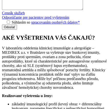
Cenník služieb
Odporúčanie pre pacientov pred vyšetrením
Súhlasím so
spracovaním osobných údajov*
AKÉ VYŠETRENIA VÁS ČAKAJÚ?
V laboratóriu oddelenia klinickej imunológie a alergológie –
MEDIREX a.s. v Bratislave sa vyšetruje stav bunkovej imunity,
protilátky proti spermiám, ovariam a zona pellucida, rôzne
autoprotilátky, ktoré sú charakteristické pre autoagresívne systémové
choroby, ako sú SLE (systémový lupus erythematodus),
reumatoidná artritída a môžu spôsobovať poruchy fertility. Klinicky
významná koncentrácia protilátok môže mať vplyv na ďalšiu
prognózu tehotenstva. Môže byť príčinou predčasného pôrodu,
poškodenia, a výnimočne aj odumretia plodu, alebo limituje
závažnosť hemolytickej choroby novorodenca.
Realizované vyšetrenia u ženy:
základný imunologický profil (krvný obraz + diferenciálny
leukogram, parametre špecifickej a nešpecifickej humorálnej