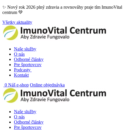
Skip
✨ Nový rok 2026 plný zdravia a rovnováhy praje tím ImunoVital
to
centrum 💚
content
Všetky aktuality
Naše služby
O nás
Odborné články
Pre športovcov
Podcasty
Kontakt
0
Náš e-shop
Online objednávka
Naše služby
O nás
Odborné články
Pre športovcov