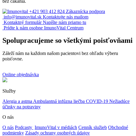
bez čakania.
+421 903 412 824
Zákaznícka podpora
info@imunovital.sk
Kontaktujte nás mailom
Kontaktný formulár
Napíšte nám priamo tu
Prídte k nám osobne
ImunoVital Centrum
Spolupracujeme so všetkými poisťovňami
Záleží nám na každom našom pacientovi bez ohľadu výberu
poisťovne.
Online objednávka
Služby
Alergia a astma
Ambulantná infúzna liečba
COVID-19
Nežiadúce
účinky na potraviny
O nás
O nás
Podcasty
ImunoVital v médiách
Cenník služieb
Obchodné
podmienky
Zásady ochrany osobných údajov