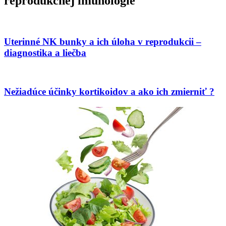
reprodukčnej imunológie
Uterinné NK bunky a ich úloha v reprodukcii –
diagnostika a liečba
Nežiadúce účinky kortikoidov a ako ich zmierniť ?