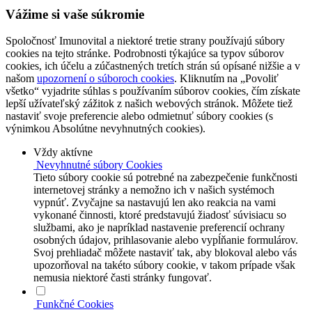
Vážime si vaše súkromie
Spoločnosť Imunovital a niektoré tretie strany používajú súbory
cookies na tejto stránke. Podrobnosti týkajúce sa typov súborov
cookies, ich účelu a zúčastnených tretích strán sú opísané nižšie a v
našom
upozornení o súboroch cookies
. Kliknutím na „Povoliť
všetko“ vyjadrite súhlas s používaním súborov cookies, čím získate
lepší užívateľský zážitok z našich webových stránok. Môžete tiež
nastaviť svoje preferencie alebo odmietnuť súbory cookies (s
výnimkou Absolútne nevyhnutných cookies).
Vždy aktívne
Nevyhnutné súbory Cookies
Tieto súbory cookie sú potrebné na zabezpečenie funkčnosti
internetovej stránky a nemožno ich v našich systémoch
vypnúť. Zvyčajne sa nastavujú len ako reakcia na vami
vykonané činnosti, ktoré predstavujú žiadosť súvisiacu so
službami, ako je napríklad nastavenie preferencií ochrany
osobných údajov, prihlasovanie alebo vypĺňanie formulárov.
Svoj prehliadač môžete nastaviť tak, aby blokoval alebo vás
upozorňoval na takéto súbory cookie, v takom prípade však
nemusia niektoré časti stránky fungovať.
Funkčné Cookies