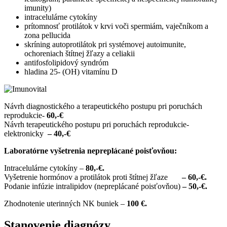
imunity)
intracelulárne cytokíny
prítomnosť protilátok v krvi voči spermiám, vaječníkom a
zona pellucida
skríning autoprotilátok pri systémovej autoimunite,
ochoreniach štítnej žľazy a celiakii
antifosfolipidový syndróm
hladina 25- (OH) vitamínu D
Návrh diagnostického a terapeutického postupu pri poruchách
reprodukcie-
60,-€
Návrh terapeutického postupu pri poruchách reprodukcie-
elektronicky
– 40
,-€
Laboratórne vyšetrenia nepreplácané poisťovňou:
Intracelulárne cytokíny –
8
0,-€.
Vyšetrenie hormónov a protilátok proti štítnej žľaze
– 60,-€.
Podanie infúzie intralipidov (nepreplácané poisťovňou)
– 50,-€.
Zhodnotenie uterinných NK buniek –
100 €.
Stanovenie diagnózy