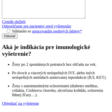
Cenník služieb
Odporúčanie pre pacientov pred vyšetrením
Súhlasím so
spracovaním osobných údajov*
Aká je indikácia pre imunologické
vyšetrenie?
Ženy po 2 spontánnych potratoch bez ohľadu na vek.
Po dvoch a viacerých neúspešných IVF, alebo iných
neúspešných metódach asistovanej reprodukcie (IUI, KET).
Ženy s autoimunitnými ochoreniami (diabetes mellitus,
celiakia, Crohnova choroba, ulcerózna kolitída, ochorenia
štítnej žľazy…).
Objednať na vyšetrenie