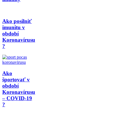
Ako posilniť
imunitu v
období
Koronavírusu
?
Ako
športovať v
období
Koronavírusu
– COVID-19
?