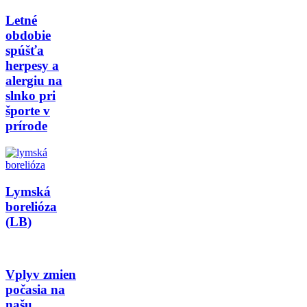
Letné
obdobie
spúšťa
herpesy a
alergiu na
slnko pri
športe v
prírode
Lymská
borelióza
(LB)
Vplyv zmien
počasia na
našu