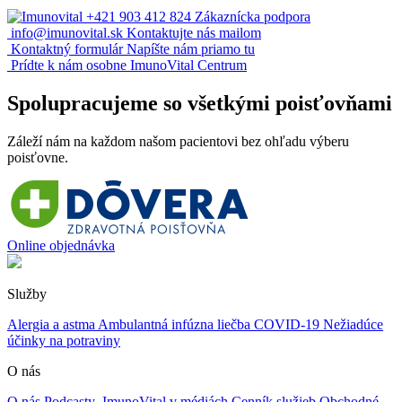
+421 903 412 824
Zákaznícka podpora
info@imunovital.sk
Kontaktujte nás mailom
Kontaktný formulár
Napíšte nám priamo tu
Prídte k nám osobne
ImunoVital Centrum
Spolupracujeme so všetkými poisťovňami
Záleží nám na každom našom pacientovi bez ohľadu výberu
poisťovne.
Online objednávka
Služby
Alergia a astma
Ambulantná infúzna liečba
COVID-19
Nežiadúce
účinky na potraviny
O nás
O nás
Podcasty
ImunoVital v médiách
Cenník služieb
Obchodné