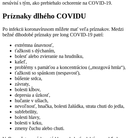
nesúvisí s tým, ako prebiehalo ochorenie na COVID-19.
Príznaky dlhého COVIDU
Po infekcii koronavírusom môžete mať veľa príznakov. Medzi
bežné dlhodobé príznaky pre long COVID-19 patrí:
extrémna únavnosť,
ťažkosti s dýchaním,
bolesť alebo zvieranie na hrudníku,
kašeľ,
problémy s pamäťou a koncentráciou („mozgová hmla“),
ťažkosti so spánkom (nespavosť),
búšenie srdca,
závraty,
bolesti kĺbov,
depresia a úzkosť,
hučanie v ušiach,
nevoľnosť, hnačka, bolesti žalúdka, strata chuti do jedla,
subfebrility,
bolesti hlavy,
bolesti v krku,
zmeny čuchu alebo chuti.