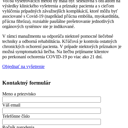
Voľba vyšetrovacích metód by mala byť selektívna s ohľadom na
výsledky klinického vyšetrenia a príznaky pacienta a s cieľom
vylúčenia prípadných závažnejších komplikácií, ktoré môžu byť
asociované s Covid-19 (napríklad pľúcna embólia, myokarditída,
pľúcna fibróza), rozsiahle paušálne prešetrovanie jednotlivých
orgánových systémov nie je indikované.
V rámci manažmentu sa odporúča niektoré pomocné liečebné
techniky a odborná rehabilitácia. Kľúčová je kontrola ostatných
chronických ochorení pacienta. V prípade niektorých príznakov je
možná symptomatická liečba. Na liečbu prijímame klientov
po prekonaní ochorenia COVID-19 po viac ako 21 dní.
Objednať na vyšetrenie
Kontaktný formulár
Meno a priezvisko
Váš email
Telefónne číslo
Ročník narodenia