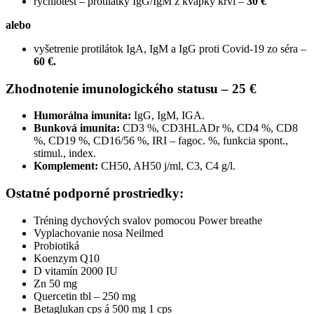
rýchlotest – protilátky IgG/IgM z kvapky krvi –
30 €
alebo
vyšetrenie protilátok IgA, IgM a IgG proti Covid-19 zo séra –
60 €.
Zhodnotenie imunologického statusu – 25 €
Humorálna imunita:
IgG, IgM, IGA.
Bunková imunita:
CD3 %, CD3HLADr %, CD4 %, CD8
%, CD19 %, CD16/56 %, IRI – fagoc. %, funkcia spont.,
stimul., index.
Komplement:
CH50, AH50 j/ml, C3, C4 g/l.
Ostatné podporné prostriedky:
Tréning dychových svalov pomocou Power breathe
Vyplachovanie nosa Neilmed
Probiotiká
Koenzym Q10
D vitamín 2000 IU
Zn 50 mg
Quercetin tbl – 250 mg
Betaglukan cps á 500 mg 1 cps