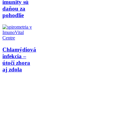
imunity sú
daňou za
pohodlie
Chlamýdiová
infekcia –
útočí zhora
aj zdola