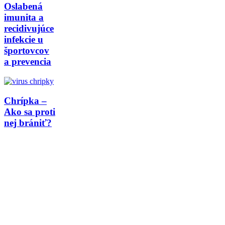
Oslabená
imunita a
recidivujúce
infekcie u
športovcov
a prevencia
Chrípka –
Ako sa proti
nej brániť?