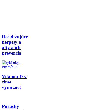
Recidivujúce
herpesy a
afty a ich
prevencia
Vitamín D v
zime
vymrzne!
Poruchy