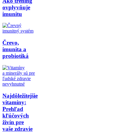
Ako tréning
ovplyvňuje
imunitu
Črevo,
imunita a
probiotiká
Najdôležitejšie
vitamíny:
Prehľad
kľúčových
živín pre
vaše zdravie