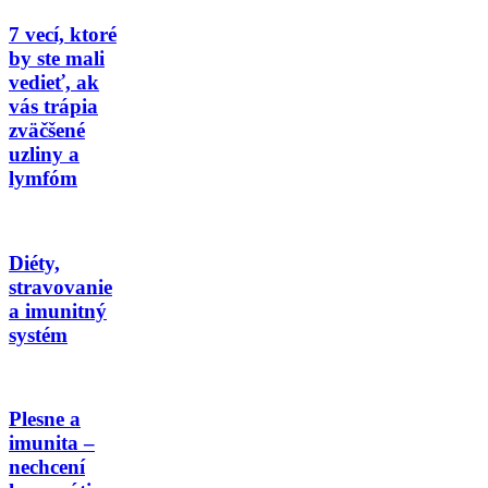
7 vecí, ktoré
by ste mali
vedieť, ak
vás trápia
zväčšené
uzliny a
lymfóm
Diéty,
stravovanie
a imunitný
systém
Plesne a
imunita –
nechcení