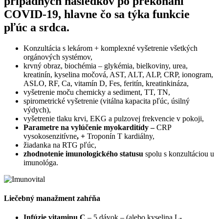
prípadných následkov po prekonaní
COVID-19, hlavne čo sa týka funkcie
pľúc a srdca.
Konzultácia s lekárom + komplexné vyšetrenie všetkých
orgánových systémov,
krvný obraz, biochémia – glykémia, bielkoviny, urea,
kreatinín, kyselina močová, AST, ALT, ALP, CRP, ionogram,
ASLO, RF, Ca, vitamín D, Fes, feritín, kreatinkináza,
vyšetrenie moču chemicky a sediment, TT, TN,
spirometrické vyšetrenie (vitálna kapacita pľúc, úsilný
výdych),
vyšetrenie tlaku krvi, EKG a pulzovej frekvencie v pokoji,
Parametre na vylúčenie myokarditídy –
CRP
vysokosenzitívne
, +
Troponín T kardiálny,
žiadanka na RTG pľúc,
zhodnotenie imunologického statusu
spolu s konzultáciou u
imunológa.
Liečebný manažment zahŕňa
Infúzie vitaminu C
– 5 dávok – (alebo kyselina L-