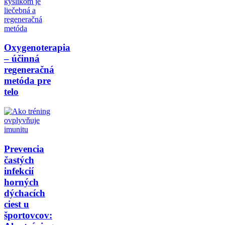
Oxygenoterapia
– účinná
regeneračná
metóda pre
telo
Prevencia
častých
infekcií
horných
dýchacích
ciest u
športovcov: