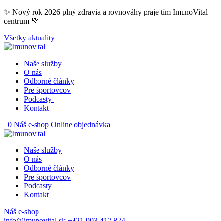
Skip
✨ Nový rok 2026 plný zdravia a rovnováhy praje tím ImunoVital
to
centrum 💚
content
Všetky aktuality
Naše služby
O nás
Odborné články
Pre športovcov
Podcasty
Kontakt
0
Náš e-shop
Online objednávka
Naše služby
O nás
Odborné články
Pre športovcov
Podcasty
Kontakt
Náš e-shop
info@imunovital.sk
+421 903 412 824