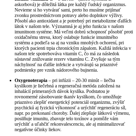
askorbová) je dôležitá látka pre každý ľudský organizmus.
Nevieme si ho vytvárať sami, preto ho musíme prijímať
zvonku prostredníctvom potravy alebo doplnkov výživy.
Pôsobí ako antioxidant a je potrebný pri metabolizme ďalších
látok v našom tele. Významná je aj jeho funkcia v našom
imunitnom systéme. Má veľmi dobrú schopnosť pôsobiť proti
oxidačnému stresu, ktorý oslabuje funkcie imunitného
systému a podieľa sa aj na vzniku mnohých ochorení, pri
ktorých pacienti trpia chronickým zápalom. Každá infekcia v
našom tele spotrebováva vitamín C, čo má za následok
sústavné znižovanie rezerv vitamínu C. Zvyšuje sa tým
náchylnosť na ďalšie infekcie a vytvárajú sa priaznivé
podmienky pre vznik nádorového bujnenia.
Oxygenoterapia
– pri infúzii – 20-30 minút – liečba
kyslíkom je liečebná a regeneračná metóda založená na
inhalácií primeraných dávok kyslíka. Podstatou je
rovnomerné zásobovanie tkanív kyslíkom, čo umožňuje
priaznivo zlepšiť energetický potenciál organizmu, zvýšiť
psychickú aj fyzickú výkonnosť a urýchliť regeneráciu síl,
napr. po prekonaní choroby. Ďalej zlepšuje látkovú výmenu,
posilňuje imunitu, zbavuje telo toxínov a pomôže vám
urýchliť a uľahčiť rekonvalescenciu, ale aj minimalizovať
negatívne účinky liekov.