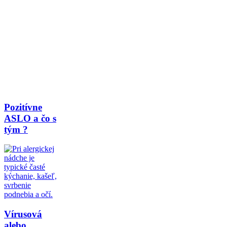
Pozitívne
ASLO a čo s
tým ?
Vírusová
alebo