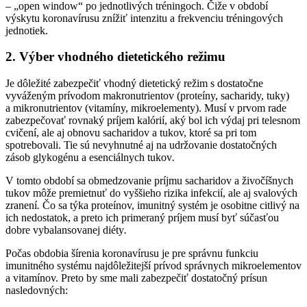
– „open window“ po jednotlivých tréningoch. Čiže v období
výskytu koronavírusu znížiť intenzitu a frekvenciu tréningových
jednotiek.
2. Výber vhodného dietetického režimu
Je dôležité zabezpečiť vhodný dietetický režim s dostatočne
vyváženým prívodom makronutrientov (proteíny, sacharidy, tuky)
a mikronutrientov (vitamíny, mikroelementy). Musí v prvom rade
zabezpečovať rovnaký príjem kalórií, aký bol ich výdaj pri telesnom
cvičení, ale aj obnovu sacharidov a tukov, ktoré sa pri tom
spotrebovali. Tie sú nevyhnutné aj na udržovanie dostatočných
zásob glykogénu a esenciálnych tukov
.
V tomto období sa obmedzovanie príjmu sacharidov a živočíšnych
tukov
môže premietnuť do vyššieho rizika infekcií, ale aj svalových
zranení
.
Čo sa týka proteínov, imunitný systém je osobitne citlivý na
ich nedostatok, a preto ich primeraný príjem musí byť súčasťou
dobre vybalansovanej diéty
.
Počas obdobia šírenia koronavírusu je pre správnu funkciu
imunitného systému najdôležitejší prívod správnych mikroelementov
a vitamínov. Preto by sme mali zabezpečiť dostatočný prísun
nasledovných: