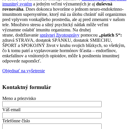
imunitný systém
a jedným veľmi významných je
aj
duševná
rovnováha
. Dnes dokonca hovoríme o jednom neuro-endokrinno-
imunitnom supersystéme, ktorý má za úlohu chrániť náš organizmus
pred vplyvom vonkajšieho prostredia, ale aj pred zmenami v našom
tele. Množstvo stresu a silný psychický nátlak môže veľmi
významne oslabiť imunitu organizmu. Na druhej
strane, dodržiavanie
správnej životosprávy
pomocou
„piatich S“:
zdravá STRAVA, dostatok SPÁNKU, dostatok SMIECHU,
ŠPORT a SPOKOJNÝ život v kruhu svojich blízkych, so všetkým,
čo k tomu patrí a vyplavovanie hormónov šťastia – endorfínov,
enkefalínov a vnútorných opioidov, môže k posilneniu imunitnej
odpovede napomôcť.
Objednať na vyšetrenie
Kontaktný formulár
Meno a priezvisko
Váš email
Telefónne číslo