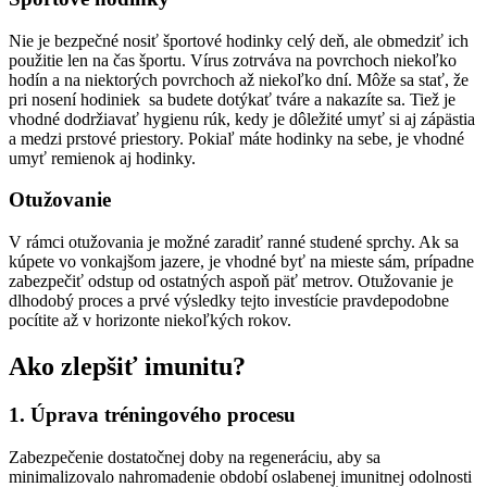
Nie je bezpečné nosiť športové hodinky celý deň, ale obmedziť ich
použitie len na čas športu. Vírus zotrváva na povrchoch niekoľko
hodín a na niektorých povrchoch až niekoľko dní. Môže sa stať, že
pri nosení hodiniek sa budete dotýkať tváre a nakazíte sa. Tiež je
vhodné dodržiavať hygienu rúk, kedy je dôležité umyť si aj zápästia
a medzi prstové priestory. Pokiaľ máte hodinky na sebe, je vhodné
umyť remienok aj hodinky.
Otužovanie
V rámci otužovania je možné zaradiť ranné studené sprchy. Ak sa
kúpete vo vonkajšom jazere, je vhodné byť na mieste sám, prípadne
zabezpečiť odstup od ostatných aspoň päť metrov. Otužovanie je
dlhodobý proces a prvé výsledky tejto investície pravdepodobne
pocítite až v horizonte niekoľkých rokov.
Ako zlepšiť imunitu?
1. Úprava tréningového procesu
Zabezpečenie dostatočnej doby na regeneráciu, aby sa
minimalizovalo nahromadenie období oslabenej imunitnej odolnosti