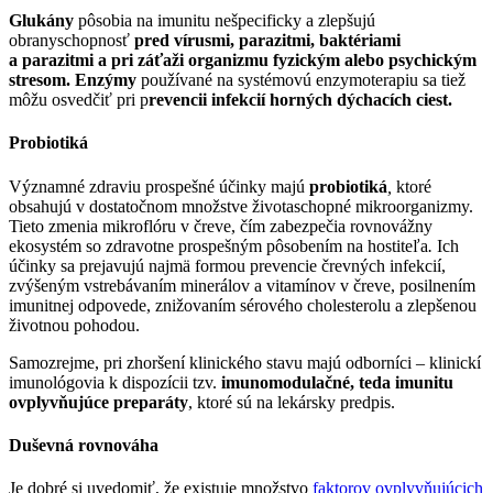
Glukány
pôsobia na imunitu nešpecificky a zlepšujú
obranyschopnosť
pred vírusmi, parazitmi, baktériami
a parazitmi a pri záťaži organizmu fyzickým alebo psychickým
stresom. Enzýmy
používané na systémovú enzymoterapiu
sa tiež
môžu osvedčiť pri p
revencii infekcií horných dýchacích ciest.
Probiotiká
Významné zdraviu prospešné účinky majú
probiotiká
,
ktoré
obsahujú v dostatočnom množstve životaschopné mikroorganizmy.
Tieto zmenia mikroflóru v čreve, čím zabezpečia rovnovážny
ekosystém so zdravotne prospešným pôsobením na hostiteľa
.
Ich
účinky sa prejavujú najmä formou prevencie črevných infekcií,
zvýšeným vstrebávaním minerálov a vitamínov v čreve, posilnením
imunitnej odpovede, znižovaním sérového cholesterolu a zlepšenou
životnou pohodou.
Samozrejme, pri zhoršení klinického stavu majú odborníci – klinickí
imunológovia k dispozícii tzv.
imunomodulačné, teda imunitu
ovplyvňujúce preparáty
, ktoré sú na lekársky predpis.
Duševná rovnováha
Je dobré si uvedomiť, že existuje množstvo
faktorov ovplyvňujúcich