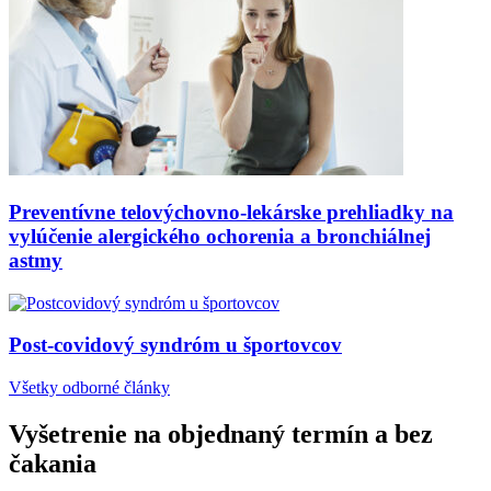
Preventívne telovýchovno-lekárske prehliadky na
vylúčenie alergického ochorenia a bronchiálnej
astmy
Post-covidový syndróm u športovcov
Všetky odborné články
Vyšetrenie na objednaný termín a bez
čakania