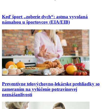
Keď šport „zoberie dych“: astma vyvolaná
námahou u športovcov (EIA/EIB)
Preventívne telovýchovno-lekárske prehliadky so
zameraním na vylúčenie potravinovej
neznášanlivosti