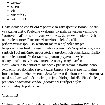
železo,
selén,
zinok,
vitamín C,
vitamín D.
Dostatočný prívod
železa
v potrave sa zabezpečuje formou dobre
vyváženej diéty. Posledné výskumy ukázali, že viacerí vrcholoví
športovci majú po športovom výkone zvýšený výdaj niektorých
mikroelementov. Patrí medzi ne zinok alebo horčík,
pričom
z
inok
spolu so
selénom
má zásadný význam pre
bezporuchovú funkciu imunitného systému
.
Veľa športovcov, ale aj
starších ľudí má často nedostatok v zásobení ich organizmu týmito
mikroelementmi. Nedostatok sa potom prejavuje zvýšenou
náchylnosťou na vírusové infekcie horných dýchacích
ciest.
Selén
je nenahraditeľný prvok pre udržovanie normálneho
oxidačno-redukčného stavu každej bunky a tým aj pre normálnu
funkciu imunitného systému. Je súčasne príkladom prvku, ktorým sa
musí obohacovať diéta nielen pre jeho biologickú dôležitosť, ale aj
pre jeho nedostatok v pôde (osobitne v Európe) a tým
i v normálnych potravinách.
Vitamín D
V zime viacerým chýba dostatok
,,slnečného vitamínu D”.
Jeho