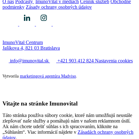
O nás
Podcasty
ImunoVital v médiách
Cenník služieb
Obchodné
podmienky
Zásady ochrany osobných údajov
ImunoVital Centrum
Jašíkova 4, 821 03 Bratislava
info@imunovital.sk
+421 903 412 824
Nastavenia cookies
Vytvorila
marketingová agentúra Madviso
.
Vitajte na stránke Imunovital
Táto stránka používa súbory cookie, ktoré nám umožňujú neustále
zlepšovať naše služby a pomáhajú nám v našom reklamnom úsilí.
Ak nám chcete udeliť súhlas s ich spracovaním, kliknite na
„Súhlasím“. Viac informácií nájdete v
Zásadách ochrany osobných
údajov
.