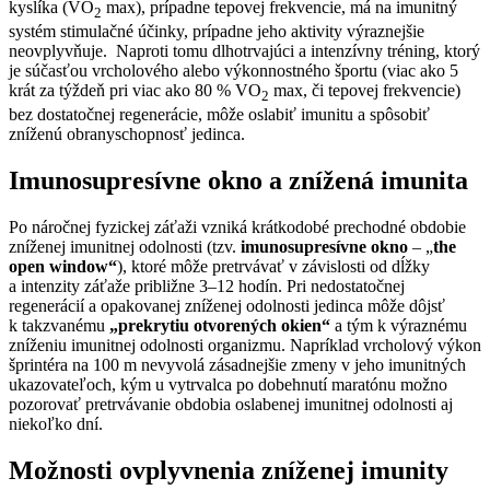
kyslíka (VO
max), prípadne tepovej frekvencie, má na imunitný
2
systém stimulačné účinky, prípadne jeho aktivity výraznejšie
neovplyvňuje. Naproti tomu dlhotrvajúci a intenzívny tréning,
ktorý
je súčasťou vrcholového alebo výkonnostného športu (viac ako 5
krát za týždeň pri viac ako 80 % VO
max, či tepovej frekvencie)
2
bez dostatočnej regenerácie, môže oslabiť imunitu a spôsobiť
zníženú obranyschopnosť jedinca.
Imunosupresívne okno a znížená imunita
Po náročnej fyzickej záťaži vzniká krátkodobé prechodné obdobie
zníženej imunitnej odolnosti (tzv.
imunosupresívne okno
– „
the
open window“
), ktoré môže pretrvávať v závislosti od dĺžky
a intenzity záťaže približne 3–12 hodín. Pri nedostatočnej
regenerácií a opakovanej zníženej odolnosti jedinca môže dôjsť
k takzvanému
„prekrytiu otvorených okien“
a tým k výraznému
zníženiu imunitnej odolnosti organizmu. Napríklad vrcholový výkon
šprintéra na 100 m nevyvolá zásadnejšie zmeny v jeho imunitných
ukazovateľoch, kým u vytrvalca po dobehnutí maratónu možno
pozorovať pretrvávanie obdobia oslabenej imunitnej odolnosti aj
niekoľko dní.
Možnosti ovplyvnenia zníženej imunity