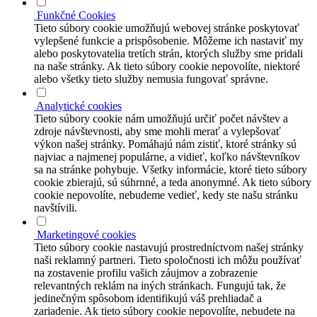
Funkčné Cookies
Tieto súbory cookie umožňujú webovej stránke poskytovať
vylepšené funkcie a prispôsobenie. Môžeme ich nastaviť my
alebo poskytovatelia tretích strán, ktorých služby sme pridali
na naše stránky. Ak tieto súbory cookie nepovolíte, niektoré
alebo všetky tieto služby nemusia fungovať správne.
Analytické cookies
Tieto súbory cookie nám umožňujú určiť počet návštev a
zdroje návštevnosti, aby sme mohli merať a vylepšovať
výkon našej stránky. Pomáhajú nám zistiť, ktoré stránky sú
najviac a najmenej populárne, a vidieť, koľko návštevníkov
sa na stránke pohybuje. Všetky informácie, ktoré tieto súbory
cookie zbierajú, sú súhrnné, a teda anonymné. Ak tieto súbory
cookie nepovolíte, nebudeme vedieť, kedy ste našu stránku
navštívili.
Marketingové cookies
Tieto súbory cookie nastavujú prostredníctvom našej stránky
naši reklamný partneri. Tieto spoločnosti ich môžu používať
na zostavenie profilu vašich záujmov a zobrazenie
relevantných reklám na iných stránkach. Fungujú tak, že
jedinečným spôsobom identifikujú váš prehliadač a
zariadenie. Ak tieto súbory cookie nepovolíte, nebudete na