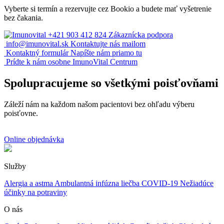
Vyberte si termín a rezervujte cez Bookio a budete mať vyšetrenie
bez čakania.
+421 903 412 824
Zákaznícka podpora
info@imunovital.sk
Kontaktujte nás mailom
Kontaktný formulár
Napíšte nám priamo tu
Prídte k nám osobne
ImunoVital Centrum
Spolupracujeme so všetkými poisťovňami
Záleží nám na každom našom pacientovi bez ohľadu výberu
poisťovne.
Online objednávka
Služby
Alergia a astma
Ambulantná infúzna liečba
COVID-19
Nežiadúce
účinky na potraviny
O nás