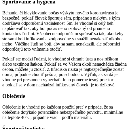
Športovanie a hygiena
Behanie, či bicyklovanie počas výskytu nového koronavírusu je
bezpečné, pokiaľ človek športuje sám, prípadne s niekým, s kým
dodržiava odporučenú vzdialenosť 5m. Je vhodné si celý beh
naplánovať tak, aby bol počas neho izolovaný od priameho
kontaktu s ľuďmi. Všeobecne odporúčam správať sa tak, ako keby
ste sami boli infikovaní a zodpovedne sa snažili nenakaziť nikoho
iného. Väčšina ľudí sa bojí, aby sa sami nenakazili, ale odborníci
odporúčajú toto vnímanie otočiť.
Pokiaľ ste medzi ľuďmi, je vhodné si chrániť ústa a nos rúškom
alebo textilnou šatkou. Pokiaľ sa vo Vašom okolí nenachádza žiadna
osoba, môžete ju zložiť. Z hľadiska rizika je najbezpečnejšie zostať
doma, prípadne chodiť pešo aj po schodoch. Výťah, ak sa dá je
vhodné pri presunoch vynechať. Je to pomerne tesný priestor
a pokiaľ sa v ňom nachádzal infikovaný človek, je to rizikové.
Oblečenie
Oblečenie je vhodné po každom použití prať v prípade, že sa
oblečenie dotýkalo potenciálne nebezpečného povrchu, minimálne
na teplote 40°C, prípadne viac – podľa materiálu.
Športové hodinky