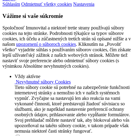
Súhlasím
Odmietnuť všetky cookies
Nastavenia
Vážime si vaše súkromie
Spoločnosť Imunovital a niektoré tretie strany používajú súbory
cookies na tejto stránke. Podrobnosti týkajúce sa typov súborov
cookies, ich účelu a zúčastnených tretích strán sú opísané nižšie a v
našom
upozornení o súboroch cookies
. Kliknutím na „Povoliť
všetko“ vyjadrite súhlas s používaním súborov cookies, čím získate
lepší užívateľský zážitok z našich webových stránok. Môžete tiež
nastaviť svoje preferencie alebo odmietnuť súbory cookies (s
výnimkou Absolútne nevyhnutných cookies).
Vždy aktívne
Nevyhnutné súbory Cookies
Tieto súbory cookie sú potrebné na zabezpečenie funkčnosti
internetovej stránky a nemožno ich v našich systémoch
vypnúť. Zvyčajne sa nastavujú len ako reakcia na vami
vykonané činnosti, ktoré predstavujú žiadosť súvisiacu so
službami, ako je napríklad nastavenie preferencií ochrany
osobných údajov, prihlasovanie alebo vypĺňanie formulárov.
Svoj prehliadač môžete nastaviť tak, aby blokoval alebo vás
upozorňoval na takéto súbory cookie, v takom prípade však
nemusia niektoré časti stránky fungovať.