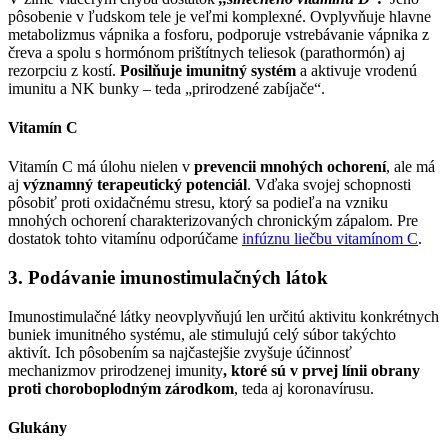
pôsobenie v ľudskom tele je veľmi komplexné. Ovplyvňuje hlavne
metabolizmus vápnika a fosforu, podporuje vstrebávanie vápnika z
čreva a spolu s hormónom prištítnych teliesok (parathormón) aj
rezorpciu z kostí.
Posilňuje
imunitný systém
a aktivuje vrodenú
imunitu a NK bunky – teda „prirodzené zabíjače“.
Vitamín C
Vitamín C má úlohu nielen v
prevencii mnohých ochorení
, ale má
aj
významný terapeutický potenciál
. Vďaka svojej schopnosti
pôsobiť proti oxidačnému stresu, ktorý sa podieľa na vzniku
mnohých ochorení charakterizovaných chronickým zápalom. Pre
dostatok tohto vitamínu odporúčame
infúznu liečbu vitamínom C
.
3. Podávanie imunostimulačných látok
Imunostimulačné látky neovplyvňujú len určitú aktivitu konkrétnych
buniek imunitného systému, ale stimulujú celý súbor takýchto
aktivít. Ich pôsobením sa najčastejšie zvyšuje účinnosť
mechanizmov prirodzenej imunity
, ktoré sú v prvej línii obrany
proti choroboplodným zárodkom
, teda aj koronavírusu.
Glukány