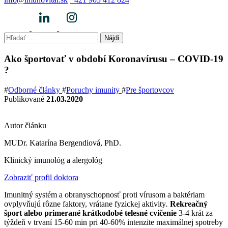
Hľadať:
Ako športovať v období Koronavírusu – COVID-19
?
#
Odborné články
#
Poruchy imunity
#
Pre športovcov
Publikované
21.03.2020
Autor článku
MUDr. Katarína Bergendiová, PhD.
Klinický imunológ a alergológ
Zobraziť profil doktora
Imunitný systém a obranyschopnosť proti vírusom a baktériam
ovplyvňujú rôzne faktory, vrátane fyzickej aktivity
.
Rekreačný
šport alebo
primerané krátkodobé telesné cvičenie
3-4 krát za
týždeň v trvaní 15-60 min pri 40-60%
intenzite maximálnej spotreby