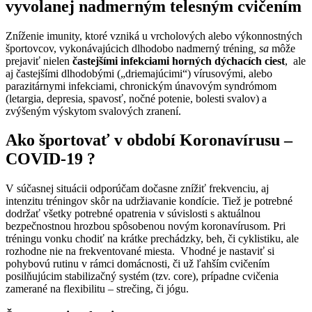
vyvolanej nadmerným telesným cvičením
Zníženie imunity, ktoré vzniká u vrcholových alebo výkonnostných
športovcov, vykonávajúcich dlhodobo nadmerný tréning
, sa
môže
prejaviť nielen
častejšími infekciami horných dýchacích ciest
, ale
aj častejšími dlhodobými („driemajúcimi“) vírusovými, alebo
parazitárnymi infekciami, chronickým únavovým syndrómom
(letargia, depresia, spavosť, nočné potenie, bolesti svalov) a
zvýšeným výskytom svalových zranení.
Ako športovať v období Koronavírusu –
COVID-19 ?
V súčasnej situácii odporúčam dočasne znížiť frekvenciu, aj
intenzitu tréningov skôr na udržiavanie kondície. Tiež je potrebné
dodržať všetky potrebné opatrenia v súvislosti s aktuálnou
bezpečnostnou hrozbou spôsobenou novým koronavírusom. Pri
tréningu vonku chodiť na krátke prechádzky, beh, či cyklistiku, ale
rozhodne nie na frekventované miesta. Vhodné je nastaviť si
pohybovú rutinu v rámci domácnosti, či už ľahším cvičením
posilňujúcim stabilizačný systém (tzv. core), prípadne cvičenia
zamerané na flexibilitu – strečing, či jógu.