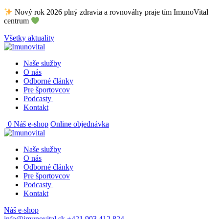
Skip
Nový rok 2026 plný zdravia a rovnováhy praje tím ImunoVital
to
centrum
content
Všetky aktuality
Naše služby
O nás
Odborné články
Pre športovcov
Podcasty
Kontakt
0
Náš e-shop
Online objednávka
Naše služby
O nás
Odborné články
Pre športovcov
Podcasty
Kontakt
Náš e-shop
info@imunovital.sk
+421 903 412 824