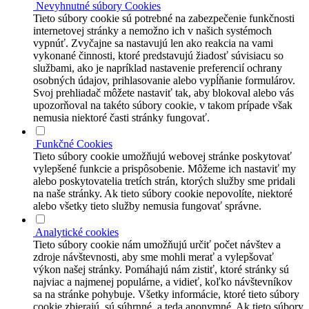
Nevyhnutné súbory Cookies
Tieto súbory cookie sú potrebné na zabezpečenie funkčnosti
internetovej stránky a nemožno ich v našich systémoch
vypnúť. Zvyčajne sa nastavujú len ako reakcia na vami
vykonané činnosti, ktoré predstavujú žiadosť súvisiacu so
službami, ako je napríklad nastavenie preferencií ochrany
osobných údajov, prihlasovanie alebo vypĺňanie formulárov.
Svoj prehliadač môžete nastaviť tak, aby blokoval alebo vás
upozorňoval na takéto súbory cookie, v takom prípade však
nemusia niektoré časti stránky fungovať.
Funkčné Cookies
Tieto súbory cookie umožňujú webovej stránke poskytovať
vylepšené funkcie a prispôsobenie. Môžeme ich nastaviť my
alebo poskytovatelia tretích strán, ktorých služby sme pridali
na naše stránky. Ak tieto súbory cookie nepovolíte, niektoré
alebo všetky tieto služby nemusia fungovať správne.
Analytické cookies
Tieto súbory cookie nám umožňujú určiť počet návštev a
zdroje návštevnosti, aby sme mohli merať a vylepšovať
výkon našej stránky. Pomáhajú nám zistiť, ktoré stránky sú
najviac a najmenej populárne, a vidieť, koľko návštevníkov
sa na stránke pohybuje. Všetky informácie, ktoré tieto súbory
cookie zbierajú, sú súhrnné, a teda anonymné. Ak tieto súbory