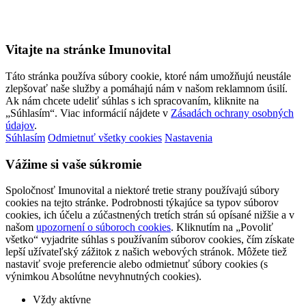
Vitajte na stránke Imunovital
Táto stránka používa súbory cookie, ktoré nám umožňujú neustále
zlepšovať naše služby a pomáhajú nám v našom reklamnom úsilí.
Ak nám chcete udeliť súhlas s ich spracovaním, kliknite na
„Súhlasím“. Viac informácií nájdete v
Zásadách ochrany osobných
údajov
.
Súhlasím
Odmietnuť všetky cookies
Nastavenia
Vážime si vaše súkromie
Spoločnosť Imunovital a niektoré tretie strany používajú súbory
cookies na tejto stránke. Podrobnosti týkajúce sa typov súborov
cookies, ich účelu a zúčastnených tretích strán sú opísané nižšie a v
našom
upozornení o súboroch cookies
. Kliknutím na „Povoliť
všetko“ vyjadrite súhlas s používaním súborov cookies, čím získate
lepší užívateľský zážitok z našich webových stránok. Môžete tiež
nastaviť svoje preferencie alebo odmietnuť súbory cookies (s
výnimkou Absolútne nevyhnutných cookies).
Vždy aktívne