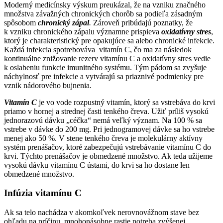
Moderný medicínsky výskum preukázal, že na vzniku značného
množstva závažných chronických chorôb sa podieľa zásadným
spôsobom
chronický zápal
.
Zároveň pribúdajú poznatky, že
k vzniku chronického zápalu významne prispieva
oxidatívny stres
,
ktorý je charakteristický pre opakujúce sa alebo chronické infekcie.
Každá infekcia spotrebováva vitamín C, čo ma za následok
kontinuálne znižovanie rezerv vitamínu C a oxidatívny stres vedie
k oslabeniu funkcie imunitného systému. Tým pádom sa zvyšuje
náchylnosť pre infekcie a vytvárajú sa priaznivé podmienky pre
vznik nádorového bujnenia.
Vitamín C
je vo vode rozpustný vitamín, ktorý sa vstrebáva do krvi
priamo v hornej a strednej časti tenkého čreva. Užiť príliš vysokú
jednorazovú dávku „céčka“ nemá veľký význam. Na 100 % sa
vstrebe v dávke do 200 mg. Pri jednogramovej dávke sa ho vstrebe
menej ako 50 %. V stene tenkého čreva je molekulárny aktívny
systém prenášačov, ktoré zabezpečujú vstrebávanie vitamínu C do
krvi. Týchto prenášačov je obmedzené množstvo. Ak teda užijeme
vysokú dávku vitamínu C ústami, do krvi sa ho dostane len
obmedzené množstvo.
Infúzia vitamínu C
Ak sa telo nachádza v akomkoľvek nerovnovážnom stave bez
ohľadu na príčinu, mnohonásobne rastie potreba zvýšenej