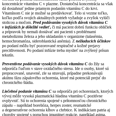
koncentrácie vitamínu C v plazme. Dostatočná koncentrácia sa však
dá dosiahnuť jedine priamym podaním vitamínu C do krvi.
Vitamínom C nie je možné sa predávkovať. Telo si vezme toľko,
koľko podľa svojich aktuálnych potrieb vyžaduje a zvyšok vylúči
stolicou a močom.
Pred podávaním vysokých dávok vitamínu C
v infúziách je dôležité vedieť,
či má pacient dobrú funkciu obličiek
a prípravok by nemali dostávať ani pacienti s problémami
metabolizmu železa a jeho ukladaním v organizme (talasémia,
hemochromatóza, sideroblastická anémia). Z
nežiaducich účinkov
po podaní môžu byť pozorované respiračné a kožné prejavy
precitlivenosti. Po podaní infúzie treba myslieť na zvýšený prísun
tekutín.
Preventívne podávanie vysokých dávok vitamínu C
do žily sa
odporúča ľuďom v stave oxidačného stresu. Ide o osoby, ktoré sú
prepracované, unavené, zle sa stravujú, prípadne prekonávajú
akútnu fázu zápalového ochorenia, ktoré má potenciál prejsť do
chronického štádia.
Liečebné podanie vitamínu C
sa odporúča pri ochoreniach, ktorých
vývoj môže vysoká plazmatická hladina vitamínu C pozitívne
ovplyvniť. Sú to ochorenia spojené s prítomnosťou chronického
zápalu – napríklad borelióza, herpes zoster, reumatické
a degeneratívne ochorenia kĺbov a chrbtice. K indikáciam patria aj
choroby spojené s poruchou imunitnej reakcie, napríklad astma,