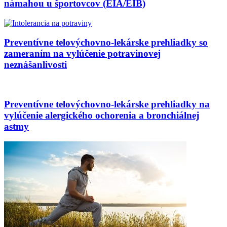
námahou u športovcov (EIA/EIB)
Preventívne telovýchovno-lekárske prehliadky so
zameraním na vylúčenie potravinovej
neznášanlivosti
Preventívne telovýchovno-lekárske prehliadky na
vylúčenie alergického ochorenia a bronchiálnej
astmy