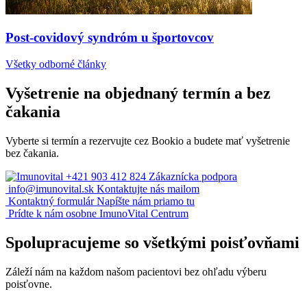
Post-covidový syndróm u športovcov
Všetky odborné články
Vyšetrenie na objednaný termín a bez
čakania
Vyberte si termín a rezervujte cez Bookio a budete mať vyšetrenie
bez čakania.
+421 903 412 824
Zákaznícka podpora
info@imunovital.sk
Kontaktujte nás mailom
Kontaktný formulár
Napíšte nám priamo tu
Prídte k nám osobne
ImunoVital Centrum
Spolupracujeme so všetkými poisťovňami
Záleží nám na každom našom pacientovi bez ohľadu výberu
poisťovne.