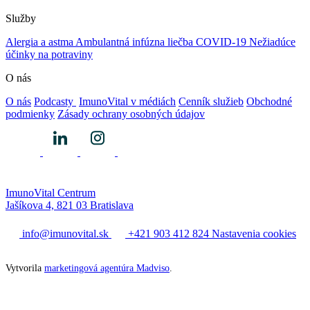
Služby
Alergia a astma
Ambulantná infúzna liečba
COVID-19
Nežiadúce
účinky na potraviny
O nás
O nás
Podcasty
ImunoVital v médiách
Cenník služieb
Obchodné
podmienky
Zásady ochrany osobných údajov
ImunoVital Centrum
Jašíkova 4, 821 03 Bratislava
info@imunovital.sk
+421 903 412 824
Nastavenia cookies
Vytvorila
marketingová agentúra Madviso
.