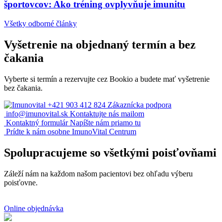
športovcov: Ako tréning ovplyvňuje imunitu
Všetky odborné články
Vyšetrenie na objednaný termín a bez
čakania
Vyberte si termín a rezervujte cez Bookio a budete mať vyšetrenie
bez čakania.
+421 903 412 824
Zákaznícka podpora
info@imunovital.sk
Kontaktujte nás mailom
Kontaktný formulár
Napíšte nám priamo tu
Prídte k nám osobne
ImunoVital Centrum
Spolupracujeme so všetkými poisťovňami
Záleží nám na každom našom pacientovi bez ohľadu výberu
poisťovne.
Online objednávka