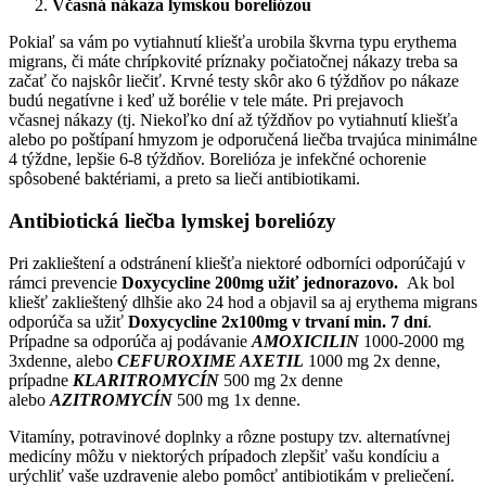
Včasná nákaza lymskou boreliózou
Pokiaľ sa vám po vytiahnutí kliešťa urobila škvrna typu erythema
migrans, či máte chrípkovité príznaky počiatočnej nákazy treba sa
začať čo najskôr liečiť. Krvné testy skôr ako 6 týždňov po nákaze
budú negatívne i keď už borélie v tele máte. Pri prejavoch
včasnej nákazy (tj. Niekoľko dní až týždňov po vytiahnutí kliešťa
alebo po poštípaní hmyzom je odporučená liečba trvajúca minimálne
4 týždne, lepšie 6-8 týždňov. Borelióza je infekčné ochorenie
spôsobené baktériami, a preto sa lieči antibiotikami.
Antibiotická liečba lymskej boreliózy
Pri zaklieštení a odstránení kliešťa niektoré odborníci odporúčajú v
rámci prevencie
Doxycycline 200mg užiť jednorazovo.
Ak bol
kliešť zaklieštený dlhšie ako 24 hod a objavil sa aj erythema migrans
odporúča sa užiť
Doxycycline 2x100mg v trvaní min. 7 dní
.
Prípadne sa odporúča aj podávanie
AMOXICILIN
1000-2000 mg
3xdenne, alebo
CEFUROXIME AXETIL
1000 mg 2x denne,
prípadne
KLARITROMYCÍN
500 mg 2x denne
alebo
AZITROMYCÍN
500 mg 1x denne.
Vitamíny, potravinové doplnky a rôzne postupy tzv. alternatívnej
medicíny môžu v niektorých prípadoch zlepšiť vašu kondíciu a
urýchliť vaše uzdravenie alebo pomôcť antibiotikám v preliečení.