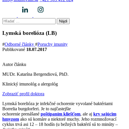
Hľadať:
Lymská borelióza (LB)
#
Odborné články
#
Poruchy imunity
Publikované
18.07.2017
Autor článku
MUDr. Katarína Bergendiová, PhD.
Klinický imunológ a alergológ
Zobraziť profil doktora
Lymská borelióza je infekčné ochorenie vyvolané baktériami
Borrelia burgdorferi. Je to najčastejšie
ochorenie prenášané
poštípaním kliešťom
, ale aj
krv sajúcim
hmyzom
ako sú komáre a niektoré muchy. Jeho rozmnožovací
cyklus trvá asi 12 – 18 hodín (u bežných baktérií sú to minúty –