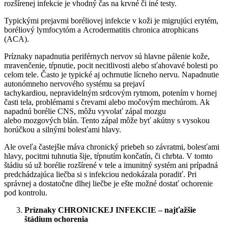
rozšírenej infekcie je vhodný čas na krvné či iné testy.
Typickými prejavmi boréliovej infekcie v koži je migrujúci erytém,
boréliový lymfocytóm a Acrodermatitis chronica atrophicans
(ACA).
Príznaky napadnutia periférnych nervov sú hlavne pálenie kože,
mravenčenie, tŕpnutie, pocit necitlivosti alebo sťahovavé bolesti po
celom tele. Často je typické aj ochrnutie lícneho nervu. Napadnutie
autonómneho nervového systému sa prejaví
tachykardiou, nepravidelným srdcovým rytmom, potením v hornej
časti tela, problémami s črevami alebo močovým mechúrom. Ak
napadnú borélie CNS, môžu vyvolať zápal mozgu
alebo mozgových blán. Tento zápal môže byť akútny s vysokou
horúčkou a silnými bolesťami hlavy.
Ale oveľa častejšie máva chronický priebeh so závratmi, bolesťami
hlavy, pocitmi tuhnutia šije, tŕpnutím končatín, či chrbta. V tomto
štádiu sú už borélie rozšírené v tele a imunitný systém ani prípadná
predchádzajúca liečba si s infekciou nedokázala poradiť. Pri
správnej a dostatočne dlhej liečbe je ešte možné dostať ochorenie
pod kontrolu.
Príznaky CHRONICKEJ INFEKCIE – najťažšie
štádium ochorenia