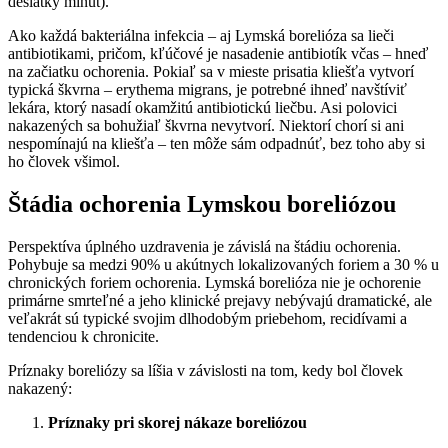
desiatky minút).
Ako každá bakteriálna infekcia – aj Lymská borelióza sa lieči
antibiotikami, pričom, kľúčové je nasadenie antibiotík včas – hneď
na začiatku ochorenia. Pokiaľ sa v mieste prisatia kliešťa vytvorí
typická škvrna – erythema migrans, je potrebné ihneď navštíviť
lekára, ktorý nasadí okamžitú antibiotickú liečbu. Asi polovici
nakazených sa bohužiaľ škvrna nevytvorí. Niektorí chorí si ani
nespomínajú na kliešťa – ten môže sám odpadnúť, bez toho aby si
ho človek všimol.
Štádia ochorenia Lymskou boreliózou
Perspektíva úplného uzdravenia je závislá na štádiu ochorenia.
Pohybuje sa medzi 90% u akútnych lokalizovaných foriem a 30 % u
chronických foriem ochorenia. Lymská borelióza nie je ochorenie
primárne smrteľné a jeho klinické prejavy nebývajú dramatické, ale
veľakrát sú typické svojim dlhodobým priebehom, recidívami a
tendenciou k chronicite.
Príznaky boreliózy sa líšia v závislosti na tom, kedy bol človek
nakazený:
Príznaky pri skorej nákaze boreliózou