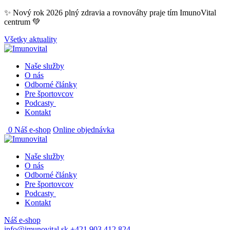
Skip
✨ Nový rok 2026 plný zdravia a rovnováhy praje tím ImunoVital
to
centrum 💚
content
Všetky aktuality
Naše služby
O nás
Odborné články
Pre športovcov
Podcasty
Kontakt
0
Náš e-shop
Online objednávka
Naše služby
O nás
Odborné články
Pre športovcov
Podcasty
Kontakt
Náš e-shop
info@imunovital.sk
+421 903 412 824