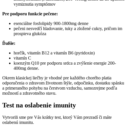
vymiznutia symptómov
Pre podporu funkcie pečene:
esenciálne fosfolipidy 900-1800mg denne
pečeni nesvedčí hladovanie, tuky a zložené cukry, pričom im
prospieva glukóza
Ďalšie:
horčík, vitamín B12 a vitamín B6 (pyridoxin)
vitamín C
koenzým Q10 pre podporu srdca a zvýšenie energie 200-
400mg denne.
Okrem klasickej liečby je vhodné pre každého chorého platia
odporučenia o zdravom životnom štýle, odpočinku, dostatku spánku
a primeraného pohybu na čerstvom vzduchu, samozrejme podľa
možností a zdravotného stavu.
Test na oslabenie imunity
Vytvorili sme pre Vás krátky test, ktorý Vám prezradí či máte
oslabenú imunitu.