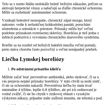
Telo sa v tomto štádiu nedokáže brániť bežným nákazám, pričom sa
aktivujú herpetické vírusy a nabaľujú sa ďalšie chronické ochorenia.
Môže sa rozbehnúť autoimunitné ochorenie.
Vznikajú bolestivé neuropatie, chronický zápal mozgu, ktorý
nakoniec vedie k nefunkčnej krátkodobej pamäti, poruchám
sústredenia a orientácie v priestore. Príznaky môžu byť veľmi
podobne príznakom roztrúsenej sklerózy. Borelióza je tiež jedna z
infekcií podozrivá z vyvolania chronického únavového syndrómu.
Borélie sa na rozdiel od bežných baktérii množia veľmi pomaly,
preto máva choroba často pozvoľný a veľmi nenápadný priebeh.
Liečba Lymskej boreliózy
Po odstránení prisatého kliešťa
Môžete začať brať preventívne antibiotiká, alebo sledovať, či sa u
vás prejavia nejaké príznaky boreliózy. V tejto chvíli sa nedá zistiť,
či ste sa ochorením nakazili. Preventívna liečba by mala trvať
minimálne 4 týždne, lepšie 6-8 týždňov, ale pri ich ordinovaní je
vodné zvážiť, či ste ho chytili v rizikovej oblasti s vysokým
výskytom nákazy, prípadne máte zníženú imunitu, ste tehotná a pod.