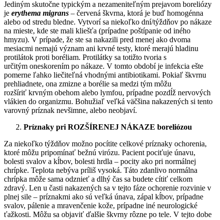
Jediným skutočne typickým a nezameniteľným prejavom boreliózy
je
erythema migrans
– červená škvrna, ktorá je buď homogénna
alebo od stredu bledne. Vytvorí sa niekoľko dní/týždňov po nákaze
na mieste, kde ste mali kliešťa (prípadne poštípanie od iného
hmyzu). V prípade, že ste sa nakazili pred menej ako dvoma
mesiacmi nemajú význam ani krvné testy, ktoré merajú hladinu
protilátok proti boréliam. Protilátky sa totižto tvoria s
určitým oneskorením po nákaze. V tomto období je infekcia ešte
pomerne ľahko liečiteľná vhodnými antibiotikami. Pokiaľ škvrnu
prehliadnete, ona zmizne a borélie sa medzi tým môžu
rozšíriť krvným obehom alebo lymfou, prípadne pozdĺž nervových
vlákien do organizmu. Bohužiaľ veľká väčšina nakazených si tento
varovný príznak nevšimne, alebo neobjaví.
Príznaky pri ROZŠÍRENEJ NÁKAZE boreliózou
Za niekoľko týždňov možno pocítite celkové príznaky ochorenia,
ktoré môžu pripomínať bežnú virózu. Pacient pociťuje únavu,
bolesti svalov a kĺbov, bolesti hrdla – pocity ako pri normálnej
chrípke. Teplota nebýva príliš vysoká. Táto zdanlivo normálna
chrípka môže sama odznieť a dlhý čas sa budete cítiť celkom
zdravý. Len u časti nakazených sa v tejto fáze ochorenie rozvinie v
plnej sile – príznakmi ako sú veľká únava, zápal kĺbov, prípadne
svalov, pálenie a mravenčenie kože, prípadne iné neurologické
ťažkosti. Môžu sa objaviť ďalšie škvrny rôzne po tele. V tejto dobe