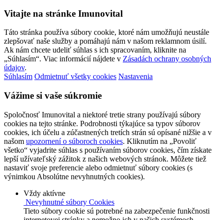
Vitajte na stránke Imunovital
Táto stránka používa súbory cookie, ktoré nám umožňujú neustále
zlepšovať naše služby a pomáhajú nám v našom reklamnom úsilí.
Ak nám chcete udeliť súhlas s ich spracovaním, kliknite na
„Súhlasím“. Viac informácií nájdete v
Zásadách ochrany osobných
údajov
.
Súhlasím
Odmietnuť všetky cookies
Nastavenia
Vážime si vaše súkromie
Spoločnosť Imunovital a niektoré tretie strany používajú súbory
cookies na tejto stránke. Podrobnosti týkajúce sa typov súborov
cookies, ich účelu a zúčastnených tretích strán sú opísané nižšie a v
našom
upozornení o súboroch cookies
. Kliknutím na „Povoliť
všetko“ vyjadrite súhlas s používaním súborov cookies, čím získate
lepší užívateľský zážitok z našich webových stránok. Môžete tiež
nastaviť svoje preferencie alebo odmietnuť súbory cookies (s
výnimkou Absolútne nevyhnutných cookies).
Vždy aktívne
Nevyhnutné súbory Cookies
Tieto súbory cookie sú potrebné na zabezpečenie funkčnosti
internetovej stránky a nemožno ich v našich systémoch