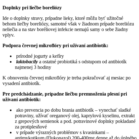
Doplnky pri liečbe boreliózy
Ide o doplnky stravy, prípadne lieky, ktoré môžu byť užitočné
behom liečby boreliózy, samotné však v žiadnom prípade boreliózu
neliečia a na stav boréliovej infekcie nemajú samy o sebe žiadny
vplyv.
Podpora črevnej mikroflóry pri užívaní antibiotík:
prírodné jogurty a kefíry
laktobacily
a ostatné probiotiká s odstupom od antibiotík
najmenej 3 hodiny
K obnoveniu črevnej mikroflóry je treba pokračovať aj mesiac po
vysadení antibiotík.
Pre predchádzanie, prípadne liečbu premnoženia plesní pri
užívaní antibiotík:
ako prevencia po dobu brania antibiotík – vynechať sladké
potraviny, užívať oreganový olej, kaprylovú kyselinu, extrakt
z grepových semienok a pod. potravinové doplnky pokladané
za protiplesňové
v prípade výrazných problémov s kvasinkami –
antimykotikum (Flukonazol) 200-400mg denne až do úplného