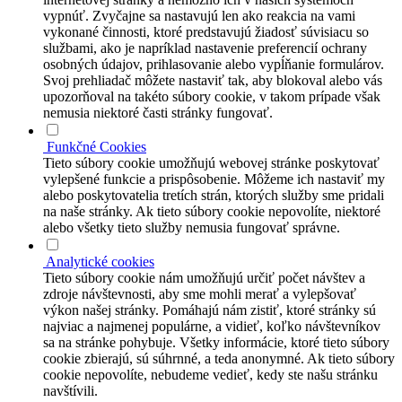
vypnúť. Zvyčajne sa nastavujú len ako reakcia na vami
vykonané činnosti, ktoré predstavujú žiadosť súvisiacu so
službami, ako je napríklad nastavenie preferencií ochrany
osobných údajov, prihlasovanie alebo vypĺňanie formulárov.
Svoj prehliadač môžete nastaviť tak, aby blokoval alebo vás
upozorňoval na takéto súbory cookie, v takom prípade však
nemusia niektoré časti stránky fungovať.
Funkčné Cookies
Tieto súbory cookie umožňujú webovej stránke poskytovať
vylepšené funkcie a prispôsobenie. Môžeme ich nastaviť my
alebo poskytovatelia tretích strán, ktorých služby sme pridali
na naše stránky. Ak tieto súbory cookie nepovolíte, niektoré
alebo všetky tieto služby nemusia fungovať správne.
Analytické cookies
Tieto súbory cookie nám umožňujú určiť počet návštev a
zdroje návštevnosti, aby sme mohli merať a vylepšovať
výkon našej stránky. Pomáhajú nám zistiť, ktoré stránky sú
najviac a najmenej populárne, a vidieť, koľko návštevníkov
sa na stránke pohybuje. Všetky informácie, ktoré tieto súbory
cookie zbierajú, sú súhrnné, a teda anonymné. Ak tieto súbory
cookie nepovolíte, nebudeme vedieť, kedy ste našu stránku
navštívili.