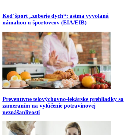
Keď šport „zoberie dych“: astma vyvolaná
námahou u športovcov (EIA/EIB)
Preventívne telovýchovno-lekárske prehliadky so
zameraním na vylúčenie potravinovej
neznášanlivosti