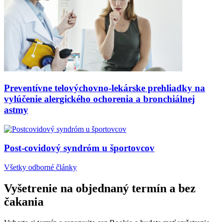
Preventívne telovýchovno-lekárske prehliadky na
vylúčenie alergického ochorenia a bronchiálnej
astmy
Post-covidový syndróm u športovcov
Všetky odborné články
Vyšetrenie na objednaný termín a bez
čakania