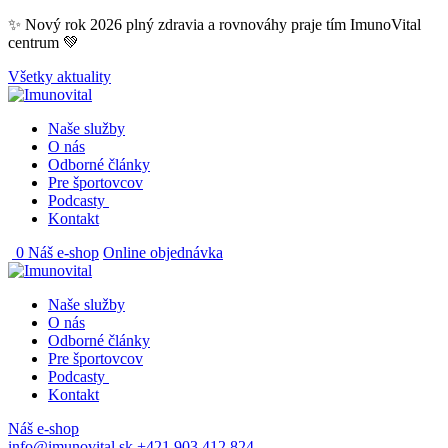
Skip
✨ Nový rok 2026 plný zdravia a rovnováhy praje tím ImunoVital
to
centrum 💚
content
Všetky aktuality
Naše služby
O nás
Odborné články
Pre športovcov
Podcasty
Kontakt
0
Náš e-shop
Online objednávka
Naše služby
O nás
Odborné články
Pre športovcov
Podcasty
Kontakt
Náš e-shop
info@imunovital.sk
+421 903 412 824