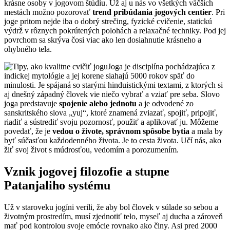
krásne osoby v jogovom štúdiu. Už aj u nás vo všetkých väčších
mestách možno pozorovať
trend pribúdania jogových centier
. Pri
joge pritom nejde iba o dobrý strečing, fyzické cvičenie, statickú
výdrž v rôznych pokrútených polohách a relaxačné techniky. Pod jej
povrchom sa skrýva čosi viac ako len dosiahnutie krásneho a
ohybného tela.
Joga je disciplína pochádzajúca z
indickej mytológie a jej korene siahajú 5000 rokov späť do
minulosti. Je spájaná so starými hinduistickými textami, z ktorých si
aj dnešný západný človek vie niečo vybrať a vziať pre seba. Slovo
joga predstavuje
spojenie alebo jednotu
a je odvodené zo
sanskritského slova „yuj“, ktoré znamená zviazať, spojiť, pripojiť,
riadiť a sústrediť svoju pozornosť, použiť a aplikovať ju. Môžeme
povedať, že je
vedou o živote, správnom spôsobe bytia
a mala by
byť súčasťou každodenného života. Je to cesta života. Učí nás, ako
žiť svoj život s múdrosťou, vedomím a porozumením.
Vznik jogovej filozofie a stupne
Patanjaliho systému
Už v staroveku jogíni verili, že aby bol človek v súlade so sebou a
životným prostredím, musí zjednotiť telo, myseľ aj ducha a zároveň
mať pod kontrolou svoje emócie rovnako ako činy. Asi pred 2000