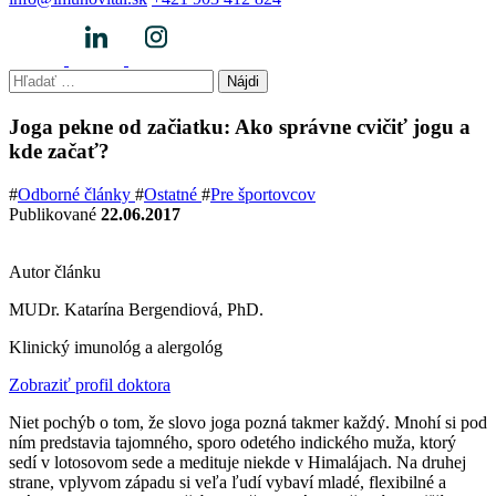
Hľadať:
Joga pekne od začiatku: Ako správne cvičiť jogu a
kde začať?
#
Odborné články
#
Ostatné
#
Pre športovcov
Publikované
22.06.2017
Autor článku
MUDr. Katarína Bergendiová, PhD.
Klinický imunológ a alergológ
Zobraziť profil doktora
Niet pochýb o tom, že slovo joga pozná takmer každý. Mnohí si pod
ním predstavia tajomného, sporo odetého indického muža, ktorý
sedí v lotosovom sede a medituje niekde v Himalájach. Na druhej
strane, vplyvom západu si veľa ľudí vybaví mladé, flexibilné a