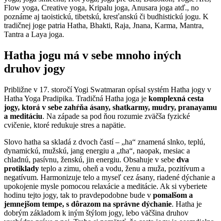
Flow yoga, Creative yoga, Kripalu joga, Anusara joga atď., no
poznáme aj taoistickú, tibetskú, kresťanskú či budhistickú jogu. K
tradičnej joge patria Hatha, Bhakti, Raja, Jnana, Karma, Mantra,
Tantra a Laya joga.
Hatha jogu má v sebe mnoho iných
druhov jogy
Približne v 17. storočí Yogi Swatmaran opísal systém Hatha jogy v
Hatha Yoga Pradipika. Tradičná Hatha joga je
komplexná cesta
jogy, ktorá v sebe zahŕňa ásany, shatkarmy, mudry, pranayamu
a meditáciu
. Na západe sa pod ňou rozumie zväčša fyzické
cvičenie, ktoré redukuje stres a napätie.
Slovo hatha sa skladá z dvoch častí – „ha“ znamená slnko, teplú,
dynamickú, mužskú, jang energiu a „tha“, naopak, mesiac a
chladnú, pasívnu, ženskú, jin energiu. Obsahuje v sebe
dva
protiklady
teplo a zimu, oheň a vodu, ženu a muža, pozitívum a
negatívum. Harmonizuje telo a myseľ cez ásany, riadené dýchanie a
upokojenie mysle pomocou relaxácie a meditácie. Ak si vyberiete
hodinu tejto jogy, tak to pravdepodobne bude v
pomalšom a
jemnejšom tempe, s dôrazom na správne dýchanie
. Hatha je
dobrým základom k iným štýlom jogy, lebo väčšina druhov