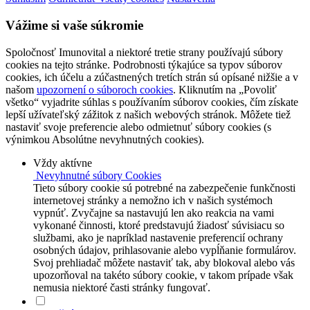
Vážime si vaše súkromie
Spoločnosť Imunovital a niektoré tretie strany používajú súbory
cookies na tejto stránke. Podrobnosti týkajúce sa typov súborov
cookies, ich účelu a zúčastnených tretích strán sú opísané nižšie a v
našom
upozornení o súboroch cookies
. Kliknutím na „Povoliť
všetko“ vyjadrite súhlas s používaním súborov cookies, čím získate
lepší užívateľský zážitok z našich webových stránok. Môžete tiež
nastaviť svoje preferencie alebo odmietnuť súbory cookies (s
výnimkou Absolútne nevyhnutných cookies).
Vždy aktívne
Nevyhnutné súbory Cookies
Tieto súbory cookie sú potrebné na zabezpečenie funkčnosti
internetovej stránky a nemožno ich v našich systémoch
vypnúť. Zvyčajne sa nastavujú len ako reakcia na vami
vykonané činnosti, ktoré predstavujú žiadosť súvisiacu so
službami, ako je napríklad nastavenie preferencií ochrany
osobných údajov, prihlasovanie alebo vypĺňanie formulárov.
Svoj prehliadač môžete nastaviť tak, aby blokoval alebo vás
upozorňoval na takéto súbory cookie, v takom prípade však
nemusia niektoré časti stránky fungovať.