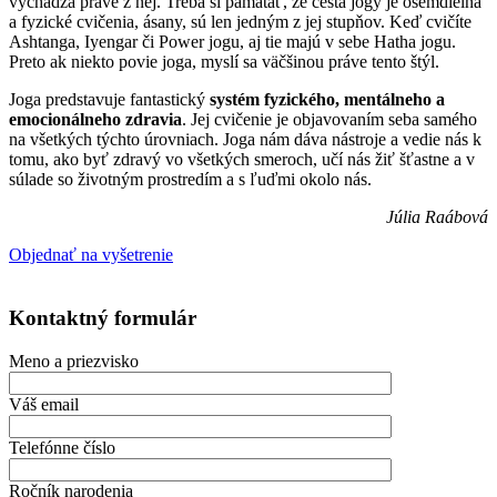
vychádza práve z nej. Treba si pamätať, že cesta jogy je osemdielna
a fyzické cvičenia, ásany, sú len jedným z jej stupňov. Keď cvičíte
Ashtanga, Iyengar či Power jogu, aj tie majú v sebe Hatha jogu.
Preto ak niekto povie joga, myslí sa väčšinou práve tento štýl.
Joga predstavuje fantastický
systém fyzického, mentálneho a
emocionálneho zdravia
. Jej cvičenie je objavovaním seba samého
na všetkých týchto úrovniach. Joga nám dáva nástroje a vedie nás k
tomu, ako byť zdravý vo všetkých smeroch, učí nás žiť šťastne a v
súlade so životným prostredím a s ľuďmi okolo nás.
Júlia Raábová
Objednať na vyšetrenie
Kontaktný formulár
Meno a priezvisko
Váš email
Telefónne číslo
Ročník narodenia