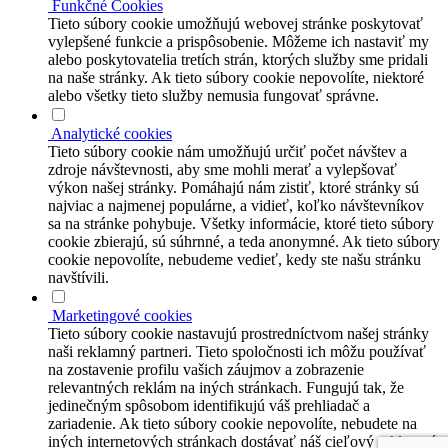
Funkčné Cookies
Tieto súbory cookie umožňujú webovej stránke poskytovať
vylepšené funkcie a prispôsobenie. Môžeme ich nastaviť my
alebo poskytovatelia tretích strán, ktorých služby sme pridali
na naše stránky. Ak tieto súbory cookie nepovolíte, niektoré
alebo všetky tieto služby nemusia fungovať správne.
Analytické cookies
Tieto súbory cookie nám umožňujú určiť počet návštev a
zdroje návštevnosti, aby sme mohli merať a vylepšovať
výkon našej stránky. Pomáhajú nám zistiť, ktoré stránky sú
najviac a najmenej populárne, a vidieť, koľko návštevníkov
sa na stránke pohybuje. Všetky informácie, ktoré tieto súbory
cookie zbierajú, sú súhrnné, a teda anonymné. Ak tieto súbory
cookie nepovolíte, nebudeme vedieť, kedy ste našu stránku
navštívili.
Marketingové cookies
Tieto súbory cookie nastavujú prostredníctvom našej stránky
naši reklamný partneri. Tieto spoločnosti ich môžu používať
na zostavenie profilu vašich záujmov a zobrazenie
relevantných reklám na iných stránkach. Fungujú tak, že
jedinečným spôsobom identifikujú váš prehliadač a
zariadenie. Ak tieto súbory cookie nepovolíte, nebudete na
iných internetových stránkach dostávať náš cieľový reklamný