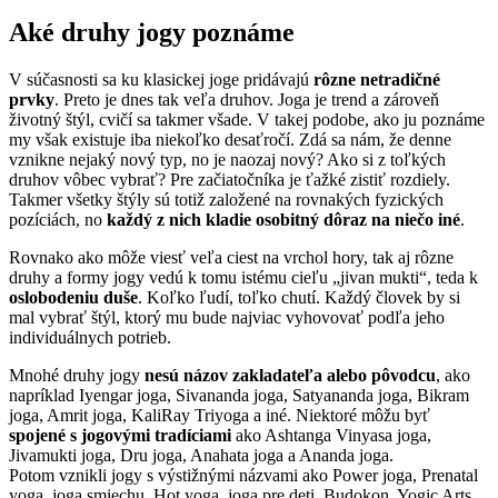
Aké druhy jogy poznáme
V súčasnosti sa ku klasickej joge pridávajú
rôzne netradičné
prvky
. Preto je dnes tak veľa druhov. Joga je trend a zároveň
životný štýl, cvičí sa takmer všade. V takej podobe, ako ju poznáme
my však existuje iba niekoľko desaťročí. Zdá sa nám, že denne
vznikne nejaký nový typ, no je naozaj nový? Ako si z toľkých
druhov vôbec vybrať? Pre začiatočníka je ťažké zistiť rozdiely.
Takmer všetky štýly sú totiž založené na rovnakých fyzických
pozíciách, no
každý z nich kladie osobitný dôraz na niečo iné
.
Rovnako ako môže viesť veľa ciest na vrchol hory, tak aj rôzne
druhy a formy jogy vedú k tomu istému cieľu „jivan mukti“, teda k
oslobodeniu duše
. Koľko ľudí, toľko chutí. Každý človek by si
mal vybrať štýl, ktorý mu bude najviac vyhovovať podľa jeho
individuálnych potrieb.
Mnohé druhy jogy
nesú názov zakladateľa alebo pôvodcu
, ako
napríklad Iyengar joga, Sivananda joga, Satyananda joga, Bikram
joga, Amrit joga, KaliRay Triyoga a iné. Niektoré môžu byť
spojené s jogovými tradíciami
ako Ashtanga Vinyasa joga,
Jivamukti joga, Dru joga, Anahata joga a Ananda joga.
Potom vznikli jogy s výstižnými názvami ako Power joga, Prenatal
yoga, joga smiechu, Hot yoga, joga pre deti, Budokon, Yogic Arts,