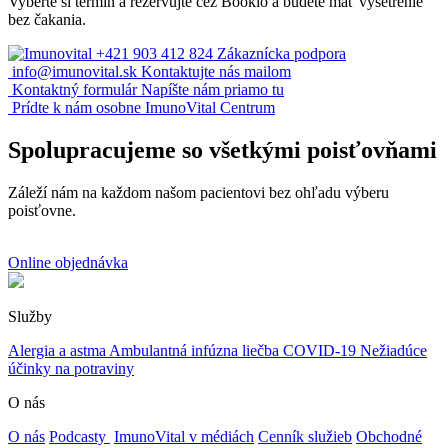
Vyberte si termín a rezervujte cez Bookio a budete mať vyšetrenie
bez čakania.
+421 903 412 824
Zákaznícka podpora
info@imunovital.sk
Kontaktujte nás mailom
Kontaktný formulár
Napíšte nám priamo tu
Prídte k nám osobne
ImunoVital Centrum
Spolupracujeme so všetkými poisťovňami
Záleží nám na každom našom pacientovi bez ohľadu výberu
poisťovne.
Online objednávka
Služby
Alergia a astma
Ambulantná infúzna liečba
COVID-19
Nežiadúce
účinky na potraviny
O nás
O nás
Podcasty
ImunoVital v médiách
Cenník služieb
Obchodné