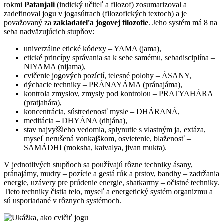
rokmi
Patanjali
(indický učiteľ a filozof) zosumarizoval a
zadefinoval jogu v jogasútrach (filozofických textoch) a je
považovaný za
zakladateľa jogovej filozofie
. Jeho systém má 8 na
seba nadväzujúcich stupňov:
univerzálne etické kódexy – YAMA (jama),
etické princípy správania sa k sebe samému, sebadisciplína –
NIYAMA (nijama),
cvičenie jogových pozícií, telesné polohy – ÁSANY,
dýchacie techniky – PRÁNAYÁMA (pránajáma),
kontrola zmyslov, zmysly pod kontrolou – PRATYAHÁRA
(pratjahára),
koncentrácia, sústredenosť mysle – DHÁRANÁ,
meditácia – DHYÁNA (dhjána),
stav najvyššieho vedomia, splynutie s vlastným ja, extáza,
myseľ nerušená vonkajškom, osvietenie, blaženosť –
SAMÁDHI (moksha, kaivalya, jivan mukta).
V jednotlivých stupňoch sa používajú rôzne techniky ásany,
pránajámy, mudry – pozície a gestá rúk a prstov, bandhy – zadržania
energie, uzávery pre prúdenie energie, shatkarmy – očistné techniky.
Tieto techniky čistia telo, myseľ a energetický systém organizmu a
sú usporiadané v rôznych systémoch.