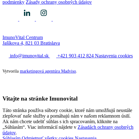
podmienky
Zásady ochrany osobných údajov
ImunoVital Centrum
Jašíkova 4, 821 03 Bratislava
info@imunovital.sk
+421 903 412 824
Nastavenia cookies
Vytvorila
marketingová agentúra Madviso
.
Vitajte na stránke Imunovital
Táto stránka používa súbory cookie, ktoré nám umožňujú neustále
zlepšovať naše služby a pomáhajú nám v našom reklamnom úsilí.
Ak nám chcete udeliť súhlas s ich spracovaním, kliknite na
„Súhlasím“. Viac informácií nájdete v
Zásadách ochrany osobných
údajov
.
Súhlasím
Odmietnuť všetky cookies
Nastavenia