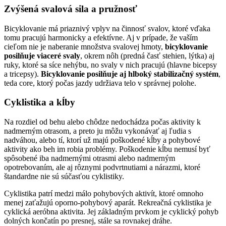
Zvýšená svalová sila a pružnosť
Bicyklovanie má priaznivý vplyv na činnosť svalov, ktoré vďaka
tomu pracujú harmonicky a efektívne. Aj v prípade, že vaším
cieľom nie je naberanie množstva svalovej hmoty,
bicyklovanie
posilňuje viaceré svaly
, okrem nôh (predná časť stehien, lýtka) aj
ruky, ktoré sa síce nehýbu, no svaly v nich pracujú (hlavne bicepsy
a tricepsy).
Bicyklovanie posilňuje aj hlboký stabilizačný systém
,
teda core, ktorý počas jazdy udržiava telo v správnej polohe.
Cyklistika a kĺby
Na rozdiel od behu alebo chôdze nedochádza počas aktivity k
nadmerným otrasom, a preto ju môžu vykonávať aj ľudia s
nadváhou, alebo tí, ktorí už majú poškodené kĺby a pohybové
aktivity ako beh im robia problémy. Poškodenie kĺbu nemusí byť
spôsobené iba nadmernými otrasmi alebo nadmerným
opotrebovaním, ale aj rôznymi podvrtnutiami a nárazmi, ktoré
štandardne nie sú súčasťou cyklistiky.
Cyklistika patrí medzi málo pohybových aktivít, ktoré omnoho
menej zaťažujú oporno-pohybový aparát. Rekreačná cyklistika je
cyklická aeróbna aktivita. Jej základným prvkom je cyklický pohyb
dolných končatín po presnej, stále sa rovnakej dráhe.