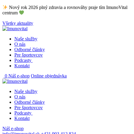
Skip
Nový rok 2026 plný zdravia a rovnováhy praje tím ImunoVital
to
centrum
content
Všetky aktuality
Naše služby
O nás
Odborné články
Pre športovcov
Podcasty
Kontakt
0
Náš e-shop
Online objednávka
Naše služby
O nás
Odborné články
Pre športovcov
Podcasty
Kontakt
Náš e-shop
info@imunovital.sk
+421 903 412 824