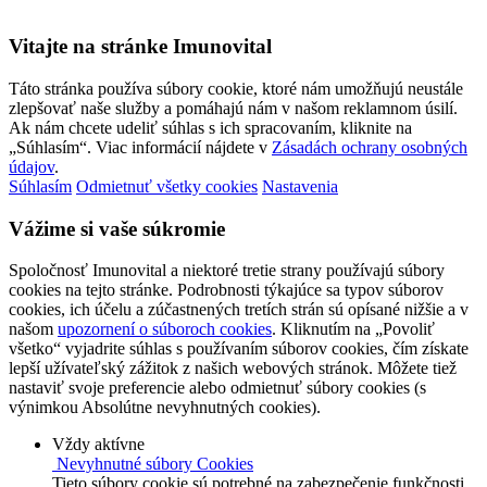
Vitajte na stránke Imunovital
Táto stránka používa súbory cookie, ktoré nám umožňujú neustále
zlepšovať naše služby a pomáhajú nám v našom reklamnom úsilí.
Ak nám chcete udeliť súhlas s ich spracovaním, kliknite na
„Súhlasím“. Viac informácií nájdete v
Zásadách ochrany osobných
údajov
.
Súhlasím
Odmietnuť všetky cookies
Nastavenia
Vážime si vaše súkromie
Spoločnosť Imunovital a niektoré tretie strany používajú súbory
cookies na tejto stránke. Podrobnosti týkajúce sa typov súborov
cookies, ich účelu a zúčastnených tretích strán sú opísané nižšie a v
našom
upozornení o súboroch cookies
. Kliknutím na „Povoliť
všetko“ vyjadrite súhlas s používaním súborov cookies, čím získate
lepší užívateľský zážitok z našich webových stránok. Môžete tiež
nastaviť svoje preferencie alebo odmietnuť súbory cookies (s
výnimkou Absolútne nevyhnutných cookies).
Vždy aktívne
Nevyhnutné súbory Cookies
Tieto súbory cookie sú potrebné na zabezpečenie funkčnosti