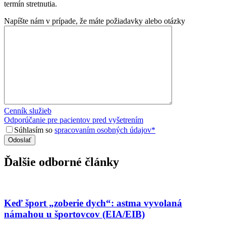
termín stretnutia.
Napíšte nám v prípade, že máte požiadavky alebo otázky
Cenník služieb
Odporúčanie pre pacientov pred vyšetrením
Súhlasím so
spracovaním osobných údajov*
Ďalšie odborné články
Keď šport „zoberie dych“: astma vyvolaná
námahou u športovcov (EIA/EIB)