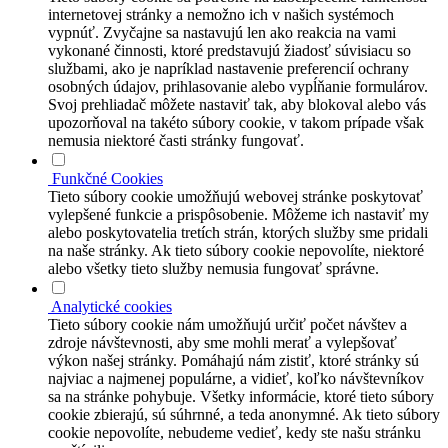
internetovej stránky a nemožno ich v našich systémoch
vypnúť. Zvyčajne sa nastavujú len ako reakcia na vami
vykonané činnosti, ktoré predstavujú žiadosť súvisiacu so
službami, ako je napríklad nastavenie preferencií ochrany
osobných údajov, prihlasovanie alebo vypĺňanie formulárov.
Svoj prehliadač môžete nastaviť tak, aby blokoval alebo vás
upozorňoval na takéto súbory cookie, v takom prípade však
nemusia niektoré časti stránky fungovať.
Funkčné Cookies
Tieto súbory cookie umožňujú webovej stránke poskytovať
vylepšené funkcie a prispôsobenie. Môžeme ich nastaviť my
alebo poskytovatelia tretích strán, ktorých služby sme pridali
na naše stránky. Ak tieto súbory cookie nepovolíte, niektoré
alebo všetky tieto služby nemusia fungovať správne.
Analytické cookies
Tieto súbory cookie nám umožňujú určiť počet návštev a
zdroje návštevnosti, aby sme mohli merať a vylepšovať
výkon našej stránky. Pomáhajú nám zistiť, ktoré stránky sú
najviac a najmenej populárne, a vidieť, koľko návštevníkov
sa na stránke pohybuje. Všetky informácie, ktoré tieto súbory
cookie zbierajú, sú súhrnné, a teda anonymné. Ak tieto súbory
cookie nepovolíte, nebudeme vedieť, kedy ste našu stránku