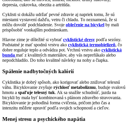
depresia, cukrovka, obezita a artritída.
Cyklisti si dokážu udržať pevné zdravie aj napriek tomu, že sú
miestami vystavení dažďu, vetru či chladu. To neznamená, že si
môžu dovoliť podchladenie. Svoje
oblečenie na bicykel
by mali
prispôsobiť vonkajším podmienkam.
Hlavne zime je dôležité si vybrať
cyklistické dresy
podľa sezóny.
Podstatné je mať spodnú vrstvu ako
cyklistická termobielizeň
, čo
dobre reguluje teplo a odvádza pot. Vrchnú vrstvu ako
cyklistická
bunda
mať z kvalitných materiálov, aby vás neprefúkalo alebo
nepodchladilo. Do toho kvalitné návleky na nohy a čiapka.
Spálenie nadbytočných kalórií
Cyklistika je dobrý spôsob, ako korigovať alebo znižovať telesnú
váhu. Bicyklovanie zvyšuje
rýchlosť metabolizmu
, buduje svalovú
hmotu a
spaľuje telesný tuk
. Ak sa snažíte schudnúť, jazda na
bicykli by mala byť kombinovaná s plánom zdravého stravovania.
Bicyklovanie je pohodlná forma cvičenia, pričom jeho čas a
intenzitu môžete upraviť podľa svojich schopností a cieľov.
Menej stresu a psychického napätia