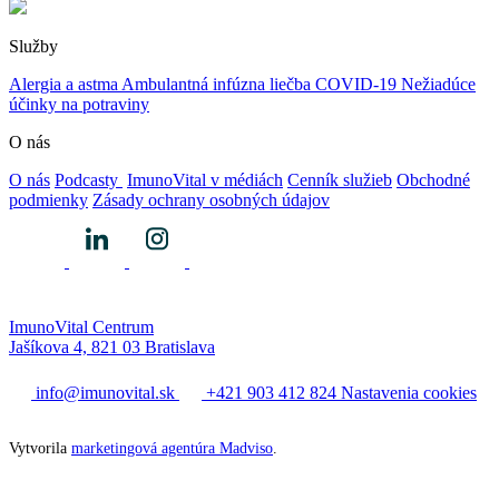
Služby
Alergia a astma
Ambulantná infúzna liečba
COVID-19
Nežiadúce
účinky na potraviny
O nás
O nás
Podcasty
ImunoVital v médiách
Cenník služieb
Obchodné
podmienky
Zásady ochrany osobných údajov
ImunoVital Centrum
Jašíkova 4, 821 03 Bratislava
info@imunovital.sk
+421 903 412 824
Nastavenia cookies
Vytvorila
marketingová agentúra Madviso
.