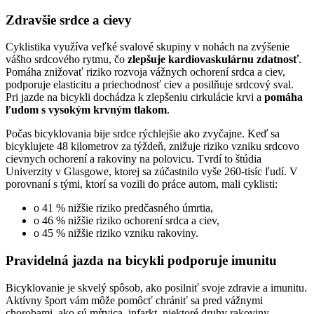
Zdravšie srdce a cievy
Cyklistika využíva veľké svalové skupiny v nohách na zvýšenie
vášho srdcového rytmu, čo
zlepšuje kardiovaskulárnu zdatnosť
.
Pomáha znižovať riziko rozvoja vážnych ochorení srdca a ciev,
podporuje elasticitu a priechodnosť ciev a posilňuje srdcový sval.
Pri jazde na bicykli dochádza k zlepšeniu cirkulácie krvi a
pomáha
ľudom s vysokým krvným tlakom
.
Počas bicyklovania bije srdce rýchlejšie ako zvyčajne. Keď sa
bicyklujete 48 kilometrov za týždeň, znižuje riziko vzniku srdcovo
cievnych ochorení a rakoviny na polovicu. Tvrdí to štúdia
Univerzity v Glasgowe, ktorej sa zúčastnilo vyše 260-tisíc ľudí. V
porovnaní s tými, ktorí sa vozili do práce autom, mali cyklisti:
o 41 % nižšie riziko predčasného úmrtia,
o 46 % nižšie riziko ochorení srdca a ciev,
o 45 % nižšie riziko vzniku rakoviny.
Pravidelná jazda na bicykli podporuje imunitu
Bicyklovanie
je skvelý spôsob, ako posilniť svoje zdravie a imunitu.
Aktívny šport vám môže pomôcť chrániť sa pred vážnymi
chorobami, ako sú mŕtvica, infarkt, niektoré druhy rakoviny,