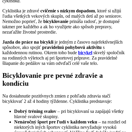
cyklistika.
Cyklistika je zdravé
cvičenie s nízkym dopadom
, ktoré si užijú
ľudia všetkých vekových skupín, od malých detí až po seniorov.
Nemožno poprieť, že
bicyklovanie
prináša radosť, je dostupné
takmer pre každého a ak ho využijete ako spôsob prepravy,
nezaťažíte životné prostredie.
Jazda do práce na bicykli
je jedným z časovo najefektívnejších
spôsobov, ako spojiť
pravidelnú pohybovú aktivitu
s
každodennou rutinou. Okrem toho bude
bicykel
skvelý spoločník
na rodinných výletoch aj pri športovej príprave. Za pravidelné
šliapanie do pedálov sa vám odvďačí celé vaše telo.
Bicyklovanie pre pevné zdravie a
kondíciu
Na dosiahnutie pozitívnych zmien z pohľadu zdravia stačí
bicyklovať 2 až 4 hodiny týždenne. Cyklistika predstavuje:
Dobrý tréning svalov
– pri bicyklovaní sa zapájajú všetky
hlavné svalové skupiny.
Nenáročný šport pre ľudí v každom veku
– na rozdiel od
niektorých iných športov cyklistika nevyžaduje vysokú