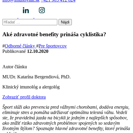
Hľadať:
Aké zdravotné benefity prináša cyklistika?
#
Odborné články
#
Pre športovcov
Publikované
12.10.2020
Autor článku
MUDr. Katarína Bergendiová, PhD.
Klinický imunológ a alergológ
Zobraziť profil doktora
Šport slúži ako prevencia pred vážnymi chorobami, dodáva energiu,
eliminuje stres a pomáha udržiavať optimálnu telesnú váhu. Vedeli
ste, že pravidelná jazda na bicykli je jedným z najlepších spôsobov,
ako znížiť riziko zdravotných problémov spojených so sedavým
životným štýlom? Spoznajte hlavné zdravotné benefity, ktoré prináša