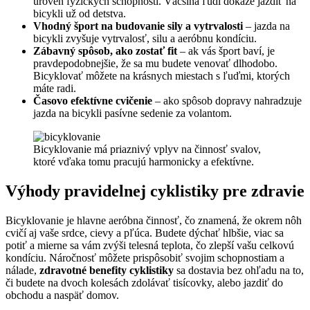
úroveň fyzických schopností. Väčšina ľudí dokáže jazdiť na
bicykli už od detstva.
Vhodný šport na budovanie sily a vytrvalosti
– jazda na
bicykli zvyšuje vytrvalosť, silu a aeróbnu kondíciu.
Zábavný spôsob, ako zostať fit
– ak vás šport baví, je
pravdepodobnejšie, že sa mu budete venovať dlhodobo.
Bicyklovať môžete na krásnych miestach s ľuďmi, ktorých
máte radi.
Časovo efektívne cvičenie
– ako spôsob dopravy nahradzuje
jazda na bicykli pasívne sedenie za volantom.
Bicyklovanie má priaznivý vplyv na činnosť svalov,
ktoré vďaka tomu pracujú harmonicky a efektívne.
Výhody pravidelnej cyklistiky pre zdravie
Bicyklovanie je hlavne aeróbna činnosť, čo znamená, že okrem nôh
cvičí aj vaše srdce, cievy a pľúca. Budete dýchať hlbšie, viac sa
potiť a mierne sa vám zvýši telesná teplota, čo zlepší vašu celkovú
kondíciu. Náročnosť môžete prispôsobiť svojim schopnostiam a
nálade,
zdravotné benefity cyklistiky
sa dostavia bez ohľadu na to,
či budete na dvoch kolesách zdolávať tisícovky, alebo jazdiť do
obchodu a naspäť domov.