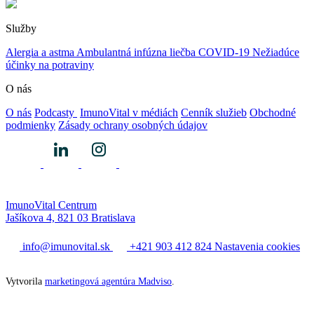
Služby
Alergia a astma
Ambulantná infúzna liečba
COVID-19
Nežiadúce
účinky na potraviny
O nás
O nás
Podcasty
ImunoVital v médiách
Cenník služieb
Obchodné
podmienky
Zásady ochrany osobných údajov
ImunoVital Centrum
Jašíkova 4, 821 03 Bratislava
info@imunovital.sk
+421 903 412 824
Nastavenia cookies
Vytvorila
marketingová agentúra Madviso
.