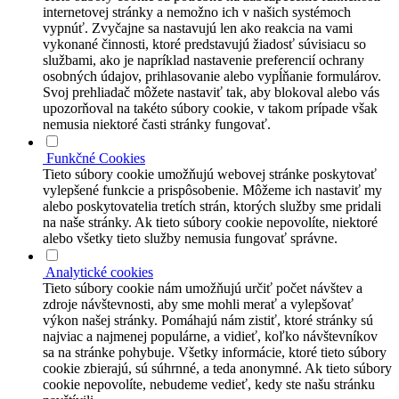
internetovej stránky a nemožno ich v našich systémoch
vypnúť. Zvyčajne sa nastavujú len ako reakcia na vami
vykonané činnosti, ktoré predstavujú žiadosť súvisiacu so
službami, ako je napríklad nastavenie preferencií ochrany
osobných údajov, prihlasovanie alebo vypĺňanie formulárov.
Svoj prehliadač môžete nastaviť tak, aby blokoval alebo vás
upozorňoval na takéto súbory cookie, v takom prípade však
nemusia niektoré časti stránky fungovať.
Funkčné Cookies
Tieto súbory cookie umožňujú webovej stránke poskytovať
vylepšené funkcie a prispôsobenie. Môžeme ich nastaviť my
alebo poskytovatelia tretích strán, ktorých služby sme pridali
na naše stránky. Ak tieto súbory cookie nepovolíte, niektoré
alebo všetky tieto služby nemusia fungovať správne.
Analytické cookies
Tieto súbory cookie nám umožňujú určiť počet návštev a
zdroje návštevnosti, aby sme mohli merať a vylepšovať
výkon našej stránky. Pomáhajú nám zistiť, ktoré stránky sú
najviac a najmenej populárne, a vidieť, koľko návštevníkov
sa na stránke pohybuje. Všetky informácie, ktoré tieto súbory
cookie zbierajú, sú súhrnné, a teda anonymné. Ak tieto súbory
cookie nepovolíte, nebudeme vedieť, kedy ste našu stránku