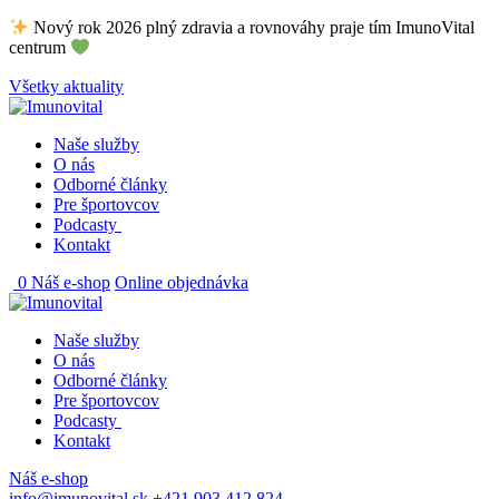
Skip
Nový rok 2026 plný zdravia a rovnováhy praje tím ImunoVital
to
centrum
content
Všetky aktuality
Naše služby
O nás
Odborné články
Pre športovcov
Podcasty
Kontakt
0
Náš e-shop
Online objednávka
Naše služby
O nás
Odborné články
Pre športovcov
Podcasty
Kontakt
Náš e-shop
info@imunovital.sk
+421 903 412 824