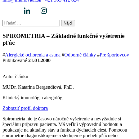
Hľadať:
SPIROMETRIA – Základné funkčné vyšetrenie
pľúc
#
Alergické ochorenia a astma
#
Odborné články
#
Pre športovcov
Publikované
21.01.2000
Autor článku
MUDr. Katarína Bergendiová, PhD.
Klinický imunológ a alergológ
Zobraziť profil doktora
Spirometria nie je časovo náročné vyšetrenie a nevyžaduje si
špeciálnu prípravu pacienta. Má veľkú výpovednú hodnotu a
poukazuje na aktuálny stav a funkciu dýchacích ciest. Pomocou
spirometrie diagnostikujeme a sledujeme priebeh pľúcneho