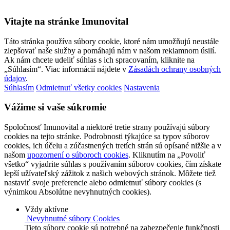
Vitajte na stránke Imunovital
Táto stránka používa súbory cookie, ktoré nám umožňujú neustále
zlepšovať naše služby a pomáhajú nám v našom reklamnom úsilí.
Ak nám chcete udeliť súhlas s ich spracovaním, kliknite na
„Súhlasím“. Viac informácií nájdete v
Zásadách ochrany osobných
údajov
.
Súhlasím
Odmietnuť všetky cookies
Nastavenia
Vážime si vaše súkromie
Spoločnosť Imunovital a niektoré tretie strany používajú súbory
cookies na tejto stránke. Podrobnosti týkajúce sa typov súborov
cookies, ich účelu a zúčastnených tretích strán sú opísané nižšie a v
našom
upozornení o súboroch cookies
. Kliknutím na „Povoliť
všetko“ vyjadrite súhlas s používaním súborov cookies, čím získate
lepší užívateľský zážitok z našich webových stránok. Môžete tiež
nastaviť svoje preferencie alebo odmietnuť súbory cookies (s
výnimkou Absolútne nevyhnutných cookies).
Vždy aktívne
Nevyhnutné súbory Cookies
Tieto súbory cookie sú potrebné na zabezpečenie funkčnosti