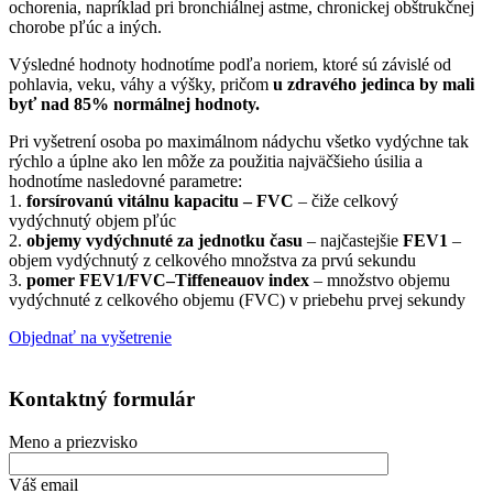
ochorenia, napríklad pri bronchiálnej astme, chronickej obštrukčnej
chorobe pľúc a iných.
Výsledné hodnoty hodnotíme podľa noriem, ktoré sú závislé od
pohlavia, veku, váhy a výšky, pričom
u zdravého jedinca by mali
byť nad 85% normálnej hodnoty.
Pri vyšetrení osoba po maximálnom nádychu všetko vydýchne tak
rýchlo a úplne ako len môže za použitia najväčšieho úsilia a
hodnotíme nasledovné parametre:
1.
forsírovanú vitálnu kapacitu – FVC
– čiže celkový
vydýchnutý objem pľúc
2.
objemy vydýchnuté za jednotku času
– najčastejšie
FEV1
–
objem vydýchnutý z celkového množstva za prvú sekundu
3.
pomer FEV1/FVC–Tiffeneauov index
– množstvo objemu
vydýchnuté z celkového objemu (FVC) v priebehu prvej sekundy
Objednať na vyšetrenie
Kontaktný formulár
Meno a priezvisko
Váš email