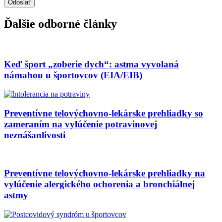
Ďalšie odborné články
Keď šport „zoberie dych“: astma vyvolaná
námahou u športovcov (EIA/EIB)
Preventívne telovýchovno-lekárske prehliadky so
zameraním na vylúčenie potravinovej
neznášanlivosti
Preventívne telovýchovno-lekárske prehliadky na
vylúčenie alergického ochorenia a bronchiálnej
astmy