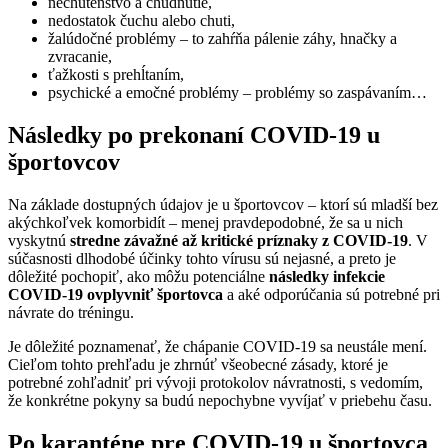
nechutenstvo a chudnutie,
nedostatok čuchu alebo chuti,
žalúdočné problémy – to zahŕňa pálenie záhy, hnačky a
zvracanie,
ťažkosti s prehĺtaním,
psychické a emočné problémy – problémy so zaspávaním…
Následky po prekonaní COVID-19 u
športovcov
Na základe dostupných údajov je u športovcov – ktorí sú mladší bez
akýchkoľvek komorbidít – menej pravdepodobné, že sa u nich
vyskytnú
stredne závažné až kritické príznaky z COVID-19
. V
súčasnosti dlhodobé účinky tohto vírusu sú nejasné, a preto je
dôležité pochopiť, ako môžu potenciálne
následky infekcie
COVID-19 ovplyvniť športovca
a aké odporúčania sú potrebné pri
návrate do tréningu.
Je dôležité poznamenať, že chápanie COVID-19 sa neustále mení.
Cieľom tohto prehľadu je zhrnúť všeobecné zásady, ktoré je
potrebné zohľadniť pri vývoji protokolov návratnosti, s vedomím,
že konkrétne pokyny sa budú nepochybne vyvíjať v priebehu času.
Po karanténe pre COVID-19 u športovca