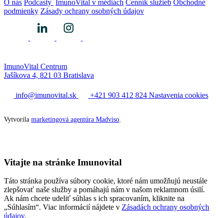
O nás
Podcasty
ImunoVital v médiách
Cenník služieb
Obchodné
podmienky
Zásady ochrany osobných údajov
ImunoVital Centrum
Jašíkova 4, 821 03 Bratislava
info@imunovital.sk
+421 903 412 824
Nastavenia cookies
Vytvorila
marketingová agentúra Madviso
.
Vitajte na stránke Imunovital
Táto stránka používa súbory cookie, ktoré nám umožňujú neustále
zlepšovať naše služby a pomáhajú nám v našom reklamnom úsilí.
Ak nám chcete udeliť súhlas s ich spracovaním, kliknite na
„Súhlasím“. Viac informácií nájdete v
Zásadách ochrany osobných
údajov
.