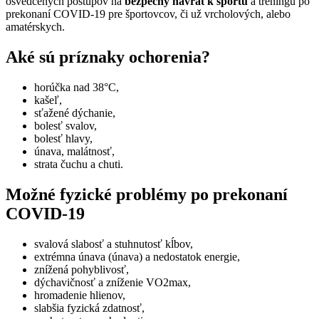
osvedčených postupov na
bezpečný návrat k športu
a tréningu po
prekonaní COVID-19 pre športovcov, či už vrcholových, alebo
amatérskych.
Aké sú príznaky ochorenia?
horúčka nad 38°C,
kašeľ,
sťažené dýchanie,
bolesť svalov,
bolesť hlavy,
únava, malátnosť,
strata čuchu a chuti.
Možné fyzické problémy po prekonaní
COVID-19
svalová slabosť a stuhnutosť kĺbov,
extrémna únava (únava) a nedostatok energie,
znížená pohyblivosť,
dýchavičnosť a zníženie VO2max,
hromadenie hlienov,
slabšia fyzická zdatnosť,