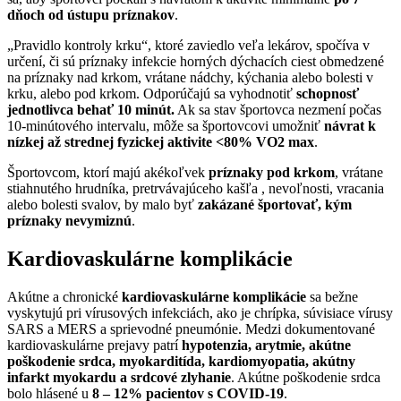
dňoch od ústupu príznakov
.
„Pravidlo kontroly krku“, ktoré zaviedlo veľa lekárov, spočíva v
určení, či sú príznaky infekcie horných dýchacích ciest obmedzené
na príznaky nad krkom, vrátane nádchy, kýchania alebo bolesti v
krku, alebo pod krkom. Odporúčajú sa vyhodnotiť
schopnosť
jednotlivca behať 10 minút.
Ak sa stav športovca nezmení počas
10-minútového intervalu, môže sa športovcovi umožniť
návrat k
nízkej až strednej fyzickej aktivite <80% VO2 max
.
Športovcom, ktorí majú akékoľvek
príznaky pod krkom
, vrátane
stiahnutého hrudníka, pretrvávajúceho kašľa , nevoľnosti, vracania
alebo bolesti svalov, by malo byť
zakázané športovať, kým
príznaky nevymiznú
.
Kardiovaskulárne komplikácie
Akútne a chronické
kardiovaskulárne komplikácie
sa bežne
vyskytujú pri vírusových infekciách, ako je chrípka, súvisiace vírusy
SARS a MERS a sprievodné pneumónie. Medzi dokumentované
kardiovaskulárne prejavy patrí
hypotenzia, arytmie, akútne
poškodenie srdca, myokarditída, kardiomyopatia, akútny
infarkt myokardu a srdcové zlyhanie
. Akútne poškodenie srdca
bolo hlásené u
8 – 12% pacientov s COVID-19
.