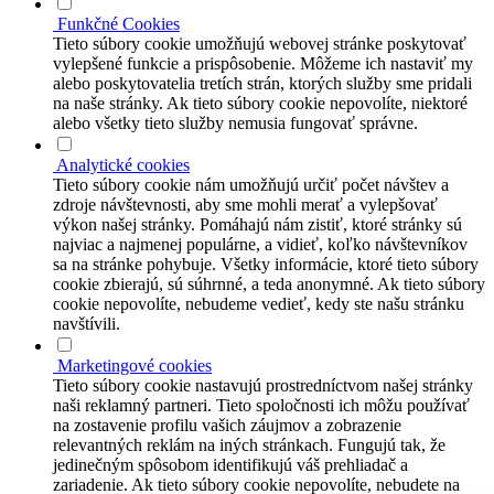
Funkčné Cookies
Tieto súbory cookie umožňujú webovej stránke poskytovať
vylepšené funkcie a prispôsobenie. Môžeme ich nastaviť my
alebo poskytovatelia tretích strán, ktorých služby sme pridali
na naše stránky. Ak tieto súbory cookie nepovolíte, niektoré
alebo všetky tieto služby nemusia fungovať správne.
Analytické cookies
Tieto súbory cookie nám umožňujú určiť počet návštev a
zdroje návštevnosti, aby sme mohli merať a vylepšovať
výkon našej stránky. Pomáhajú nám zistiť, ktoré stránky sú
najviac a najmenej populárne, a vidieť, koľko návštevníkov
sa na stránke pohybuje. Všetky informácie, ktoré tieto súbory
cookie zbierajú, sú súhrnné, a teda anonymné. Ak tieto súbory
cookie nepovolíte, nebudeme vedieť, kedy ste našu stránku
navštívili.
Marketingové cookies
Tieto súbory cookie nastavujú prostredníctvom našej stránky
naši reklamný partneri. Tieto spoločnosti ich môžu používať
na zostavenie profilu vašich záujmov a zobrazenie
relevantných reklám na iných stránkach. Fungujú tak, že
jedinečným spôsobom identifikujú váš prehliadač a
zariadenie. Ak tieto súbory cookie nepovolíte, nebudete na