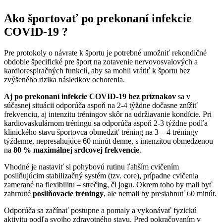
Ako športovať po prekonaní infekcie
COVID-19 ?
Pre protokoly o návrate k športu je potrebné umožniť rekondičné
obdobie špecifické pre šport na zotavenie nervovosvalových a
kardiorespiračných funkcií, aby sa mohli vrátiť k športu bez
zvýšeného rizika následkov ochorenia.
Aj po prekonaní infekcie COVID-19 bez príznakov
sa v
súčasnej situácii odporúča aspoň na 2-4 týždne dočasne znížiť
frekvenciu, aj intenzitu tréningov skôr na udržiavanie kondície. Pri
kardiovaskulárnom tréningu sa odporúča aspoň 2-3 týždne podľa
klinického stavu športovca obmedziť tréning na 3 – 4 tréningy
týždenne, nepresahujúce 60 minút denne, s intenzitou obmedzenou
na
80 % maximálnej srdcovej frekvencie
.
Vhodné je nastaviť si pohybovú rutinu ľahším cvičením
posilňujúcim stabilizačný systém (tzv. core), prípadne cvičenia
zamerané na flexibilitu – strečing, či jogu. Okrem toho by mali byť
zahrnuté
posilňovacie tréningy
, ale nemali by presiahnuť 60 minút.
Odporúča sa začínať postupne a pomaly a vykonávať fyzickú
aktivitu podľa svojho zdravotného stavu. Pred pokračovaním v