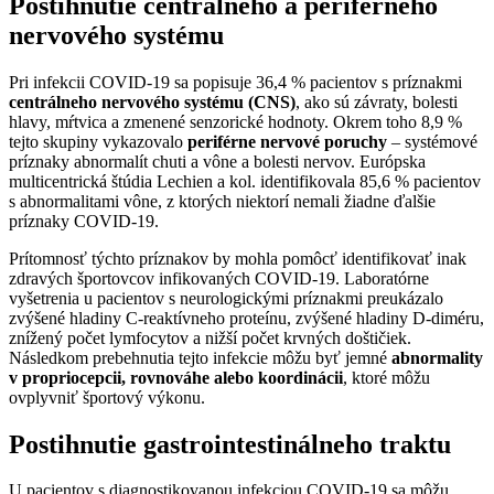
Postihnutie centrálneho a periférneho
nervového systému
Pri infekcii COVID-19 sa popisuje 36,4 % pacientov s príznakmi
centrálneho nervového systému (CNS)
, ako sú závraty, bolesti
hlavy, mŕtvica a zmenené senzorické hodnoty. Okrem toho 8,9 %
tejto skupiny vykazovalo
periférne nervové poruchy
– systémové
príznaky abnormalít chuti a vône a bolesti nervov. Európska
multicentrická štúdia Lechien a kol. identifikovala 85,6 % pacientov
s abnormalitami vône, z ktorých niektorí nemali žiadne ďalšie
príznaky COVID-19.
Prítomnosť týchto príznakov by mohla pomôcť identifikovať inak
zdravých športovcov infikovaných COVID-19. Laboratórne
vyšetrenia u pacientov s neurologickými príznakmi preukázalo
zvýšené hladiny C-reaktívneho proteínu, zvýšené hladiny D-diméru,
znížený počet lymfocytov a nižší počet krvných doštičiek.
Následkom prebehnutia tejto infekcie môžu byť jemné
abnormality
v propriocepcii, rovnováhe alebo koordinácii
, ktoré môžu
ovplyvniť športový výkonu.
Postihnutie gastrointestinálneho traktu
U pacientov s diagnostikovanou infekciou COVID-19 sa môžu