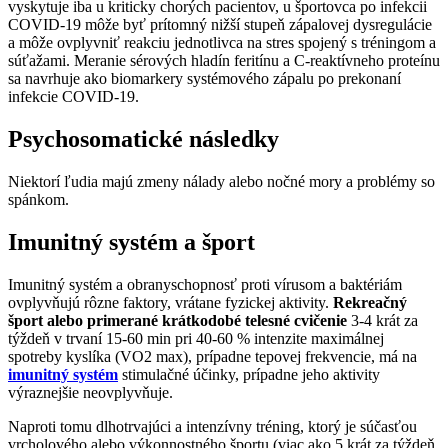
vyskytuje iba u kriticky chorých pacientov, u športovca po infekcii
COVID-19 môže byť prítomný nižší stupeň zápalovej dysregulácie
a môže ovplyvniť reakciu jednotlivca na stres spojený s tréningom a
súťažami. Meranie sérových hladín feritínu a C-reaktívneho proteínu
sa navrhuje ako biomarkery systémového zápalu po prekonaní
infekcie COVID-19.
Psychosomatické následky
Niektorí ľudia majú zmeny nálady alebo nočné mory a problémy so
spánkom.
Imunitný systém a šport
Imunitný systém a obranyschopnosť proti vírusom a baktériám
ovplyvňujú rôzne faktory, vrátane fyzickej aktivity.
Rekreačný
šport alebo primerané krátkodobé telesné cvičenie
3-4 krát za
týždeň v trvaní 15-60 min pri 40-60 % intenzite maximálnej
spotreby kyslíka (VO2 max), prípadne tepovej frekvencie, má na
imunitný systém
stimulačné účinky, prípadne jeho aktivity
výraznejšie neovplyvňuje.
Naproti tomu dlhotrvajúci a intenzívny tréning, ktorý je súčasťou
vrcholového alebo výkonnostného športu (viac ako 5 krát za týždeň