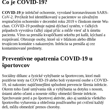
Čo je COVID-19?
COVID-19
je infekčné ochorenie, vyvolané koronavírusom SARS-
CoV-2. Prvýkrát bol identifikovaný u pacientov so závažným
respiračným ochorením v decembri roku 2019 v čínskom meste Wu-
chan. COVID-19 postihuje najmä dýchací systém, v ťažkých
prípadoch vyvoláva ťažký zápal pľúc a môže viesť až k úmrtiu
pacienta. Vírus sa prenáša kvapôčkami sekrétu pri kašli, kýchaní a
rozprávaní. Ohrozuje osoby, ktoré sú v blízkom alebo dlhšie
trvajúcom kontakte s nakazeným. Infekcia sa prenáša aj cez
kontaminované predmety.
Preventívne opatrenia COVID-19 u
športovcov
Sociálny dištanc a fyzické vyhýbanie sa športovcom, ktorí mali
pozitívne testy na COVID-19 alebo boli vystavení osobe s COVID-
19, sú nakoniec najúčinnejšími spôsobmi prevencie šírenia infekcie.
Okrem toho časté umývania rúk a vyhýbania sa dotyku s nosom,
ústami alebo očami a nosenie rúšky obmedzí šírenie infekcie.
Sprchovanie pred a po športovej aktivite, ako aj sanitácia všetkého
športového vybavenia a oblečenia používaného pri cvičení každý
deň, môžu obmedziť prenos choroby.