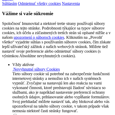
Súhlasím
Odmietnuť všetky cookies
Nastavenia
Vážime si vaše súkromie
Spoločnosť Imunovital a niektoré tretie strany používajú súbory
cookies na tejto stránke. Podrobnosti týkajúce sa typov súborov
cookies, ich účelu a zúčastnených tretích strán sú opísané nižšie a v
našom
upozornení o súboroch cookies
. Kliknutím na „Povoliť
všetko“ vyjadrite súhlas s používaním súborov cookies, čím získate
lepší užívateľský zážitok z našich webových stránok. Môžete tiež
nastaviť svoje preferencie alebo odmietnuť súbory cookies (s
výnimkou Absolútne nevyhnutných cookies).
Vždy aktívne
Nevyhnutné súbory Cookies
Tieto súbory cookie sú potrebné na zabezpečenie funkčnosti
internetovej stránky a nemožno ich v našich systémoch
vypnúť. Zvyčajne sa nastavujú len ako reakcia na vami
vykonané činnosti, ktoré predstavujú žiadosť súvisiacu so
službami, ako je napríklad nastavenie preferencií ochrany
osobných údajov, prihlasovanie alebo vypĺňanie formulárov.
Svoj prehliadač môžete nastaviť tak, aby blokoval alebo vás
upozorňoval na takéto súbory cookie, v takom prípade však
nemusia niektoré časti stránky fungovať.