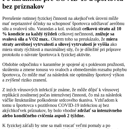
bez príznakov
Prerušenie rutinnej fyzickej činnosti na akejkoľvek úrovni môže
mať nepriaznivé účinky na schopnosť športovca udržiavať aeróbnu
silu a svalovú silu. Varandas a kol. uvádzali
celkovú stratu až 10
% kondície za každý týždeň
celkovej nečinnosti,
znižuje sa
svalová sila a VO2 max.
. Okrem toho sa preukázalo, že
miera
straty aeróbnej vytrvalosti a silovej vytrvalosti je vyššia
ako
miera straty rýchlosti a maximálnej sily, čo je dôležité pri príprave
protokolu o návrate športovca k fyzickej aktivite.
Obdobie odpočinku v karanténe je spojené aj s poklesom pružnosti,
skráteniu a zmene tonusu vo svaloch a obmedzením rozsahu pohybu
športovca, čo môže mať za následok nie optimálny športový výkon
a zvýšené riziko zranení.
Z iných vírusových infekcií je známe, že môže dôjsť k vírusovej
replikácii zosilnenej počas intenzívnej činnosti, čo má za následok
väčšie štrukturálne poškodenie srdcového tkaniva. Vzhľadom k
tomu u športovca s pozitívnou COVID-19 infekciou aj bez
akýchkoľvek príznakov, by bolo vhodné
zdržať sa intenzívneho
alebo kondičného cvičenia aspoň 2 týždne.
K fyzickej záťaži by sme sa mali vracať veľmi pomaly a po