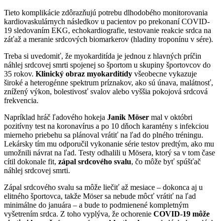
Tieto komplikácie zdôrazňujú potrebu dlhodobého monitorovania
kardiovaskulárnych následkov u pacientov po prekonaní COVID-
19 sledovaním EKG, echokardiografie, testovanie reakcie srdca na
záťaž a meranie srdcových biomarkerov (hladiny troponínu v sére).
Treba si uvedomiť, že myokarditída je jednou z hlavných príčin
náhlej srdcovej smrti spojenej so športom u skupiny športovcov do
35 rokov.
Klinický obraz myokarditídy
všeobecne vykazuje
široké a heterogénne spektrum príznakov, ako sú únava, malátnosť,
znížený výkon, bolestivosť svalov alebo vyššia pokojová srdcová
frekvencia.
Napríklad hráč ľadového hokeja
Janik Möser
mal v októbri
pozitívny test na koronavírus a po 10 dňoch karantény s infekciou
mierneho priebehu sa plánoval vrátiť na ľad do plného tréningu.
Lekársky tím mu odporučil vykonanie série testov predtým, ako mu
umožnili návrat na ľad. Testy odhalili u Mösera, ktorý sa v tom čase
cítil dokonale fit,
zápal srdcového svalu
, čo môže byť spúšťač
náhlej srdcovej smrti.
Zápal srdcového svalu sa môže liečiť až mesiace – dokonca aj u
elitného športovca, takže Möser sa nebude môcť vrátiť na ľad
minimálne do januára – a bude to podmienené kompletným
vyšetrením srdca. Z toho vyplýva, že ochorenie
COVID-19 môže