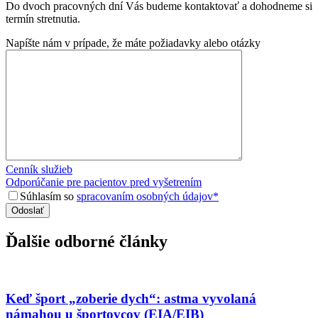
Do dvoch pracovných dní Vás budeme kontaktovať a dohodneme si
termín stretnutia.
Napíšte nám v prípade, že máte požiadavky alebo otázky
Cenník služieb
Odporúčanie pre pacientov pred vyšetrením
Súhlasím so
spracovaním osobných údajov*
Ďalšie odborné články
Keď šport „zoberie dych“: astma vyvolaná
námahou u športovcov (EIA/EIB)