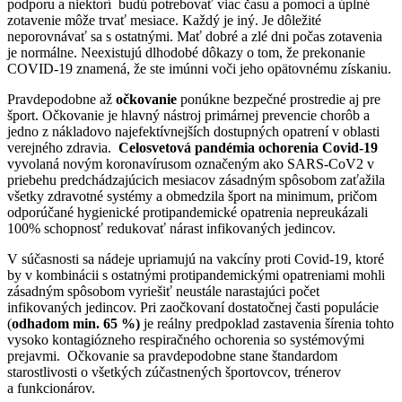
podporu a niektorí budú potrebovať viac času a pomoci a úplné
zotavenie môže trvať mesiace. Každý je iný. Je dôležité
neporovnávať sa s ostatnými. Mať dobré a zlé dni počas zotavenia
je normálne. Neexistujú dlhodobé dôkazy o tom, že prekonanie
COVID-19 znamená, že ste imúnni voči jeho opätovnému získaniu.
Pravdepodobne až
očkovanie
ponúkne bezpečné prostredie aj pre
šport. Očkovanie je hlavný nástroj primárnej prevencie chorôb a
jedno z nákladovo najefektívnejších dostupných opatrení v oblasti
verejného zdravia.
Celosvetová pandémia ochorenia Covid-19
vyvolaná novým koronavírusom označeným ako SARS-CoV2 v
priebehu predchádzajúcich mesiacov zásadným spôsobom zaťažila
všetky zdravotné systémy a obmedzila šport na minimum, pričom
odporúčané hygienické protipandemické opatrenia nepreukázali
100% schopnosť redukovať nárast infikovaných jedincov.
V súčasnosti sa nádeje upriamujú na vakcíny proti Covid-19, ktoré
by v kombinácii s ostatnými protipandemickými opatreniami mohli
zásadným spôsobom vyriešiť neustále narastajúci počet
infikovaných jedincov. Pri zaočkovaní dostatočnej časti populácie
(
odhadom min. 65 %)
je reálny predpoklad zastavenia šírenia tohto
vysoko kontagiózneho respiračného ochorenia so systémovými
prejavmi. Očkovanie sa pravdepodobne stane štandardom
starostlivosti o všetkých zúčastnených športovcov, trénerov
a funkcionárov.