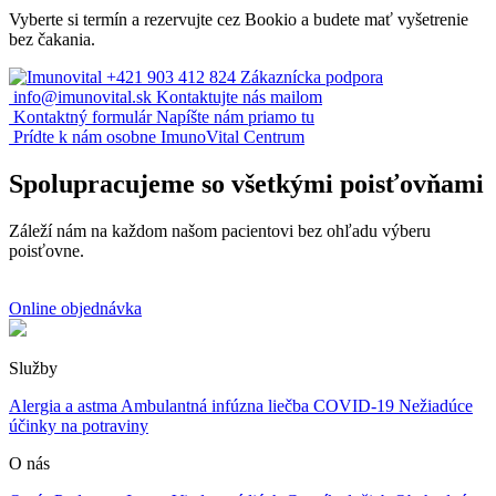
Vyberte si termín a rezervujte cez Bookio a budete mať vyšetrenie
bez čakania.
+421 903 412 824
Zákaznícka podpora
info@imunovital.sk
Kontaktujte nás mailom
Kontaktný formulár
Napíšte nám priamo tu
Prídte k nám osobne
ImunoVital Centrum
Spolupracujeme so všetkými poisťovňami
Záleží nám na každom našom pacientovi bez ohľadu výberu
poisťovne.
Online objednávka
Služby
Alergia a astma
Ambulantná infúzna liečba
COVID-19
Nežiadúce
účinky na potraviny
O nás