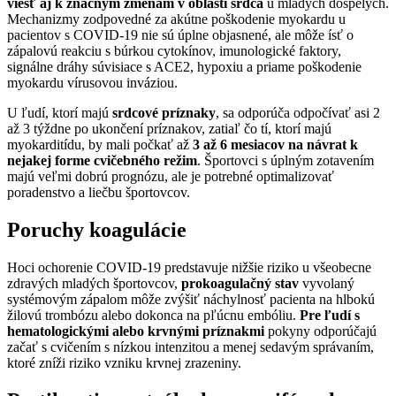
viesť aj k značným zmenám v oblasti srdca
u mladých dospelých.
Mechanizmy zodpovedné za akútne poškodenie myokardu u
pacientov s COVID-19 nie sú úplne objasnené, ale môže ísť o
zápalovú reakciu s búrkou cytokínov, imunologické faktory,
signálne dráhy súvisiace s ACE2, hypoxiu a priame poškodenie
myokardu vírusovou inváziou.
U ľudí, ktorí majú
srdcové príznaky
, sa odporúča odpočívať asi 2
až 3 týždne po ukončení príznakov, zatiaľ čo tí, ktorí majú
myokarditídu, by mali počkať až
3 až 6 mesiacov na návrat k
nejakej forme cvičebného režim
. Športovci s úplným zotavením
majú veľmi dobrú prognózu, ale je potrebné optimalizovať
poradenstvo a liečbu športovcov.
Poruchy koagulácie
Hoci ochorenie COVID-19 predstavuje nižšie riziko u všeobecne
zdravých mladých športovcov,
prokoagulačný stav
vyvolaný
systémovým zápalom môže zvýšiť náchylnosť pacienta na hlbokú
žilovú trombózu alebo dokonca na pľúcnu embóliu.
Pre ľudí s
hematologickými alebo krvnými príznakmi
pokyny odporúčajú
začať s cvičením s nízkou intenzitou a menej sedavým správaním,
ktoré zníži riziko vzniku krvnej zrazeniny.