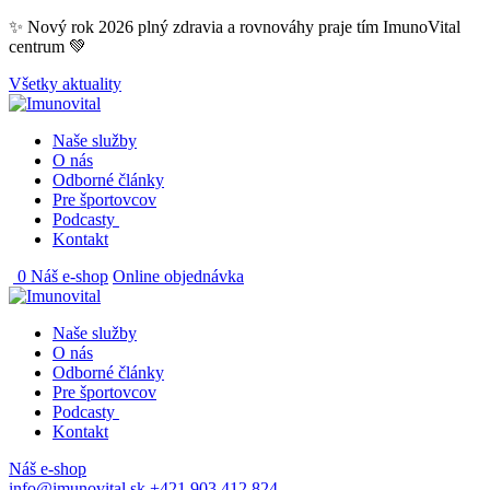
Skip
✨ Nový rok 2026 plný zdravia a rovnováhy praje tím ImunoVital
to
centrum 💚
content
Všetky aktuality
Naše služby
O nás
Odborné články
Pre športovcov
Podcasty
Kontakt
0
Náš e-shop
Online objednávka
Naše služby
O nás
Odborné články
Pre športovcov
Podcasty
Kontakt
Náš e-shop
info@imunovital.sk
+421 903 412 824