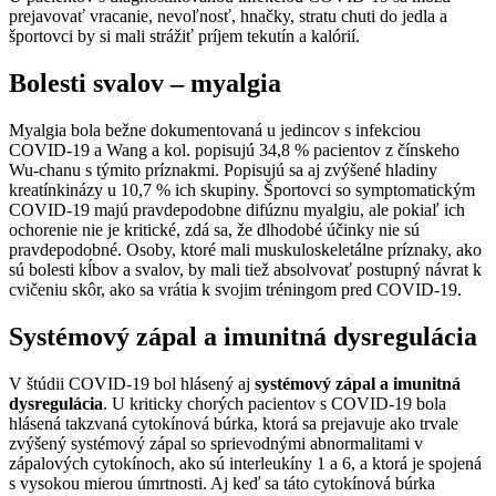
prejavovať vracanie, nevoľnosť, hnačky, stratu chuti do jedla a
športovci by si mali strážiť príjem tekutín a kalórií.
Bolesti svalov – myalgia
Myalgia bola bežne dokumentovaná u jedincov s infekciou
COVID-19 a Wang a kol. popisujú 34,8 % pacientov z čínskeho
Wu-chanu s týmito príznakmi. Popisujú sa aj zvýšené hladiny
kreatínkinázy u 10,7 % ich skupiny. Športovci so symptomatickým
COVID-19 majú pravdepodobne difúznu myalgiu, ale pokiaľ ich
ochorenie nie je kritické, zdá sa, že dlhodobé účinky nie sú
pravdepodobné. Osoby, ktoré mali muskuloskeletálne príznaky, ako
sú bolesti kĺbov a svalov, by mali tiež absolvovať postupný návrat k
cvičeniu skôr, ako sa vrátia k svojim tréningom pred COVID-19.
Systémový zápal a imunitná dysregulácia
V štúdii COVID-19 bol hlásený aj
systémový zápal a imunitná
dysregulácia
. U kriticky chorých pacientov s COVID-19 bola
hlásená takzvaná cytokínová búrka, ktorá sa prejavuje ako trvale
zvýšený systémový zápal so sprievodnými abnormalitami v
zápalových cytokínoch, ako sú interleukíny 1 a 6, a ktorá je spojená
s vysokou mierou úmrtnosti. Aj keď sa táto cytokínová búrka