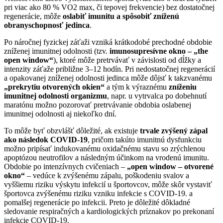
pri viac ako 80 % VO2 max, či tepovej frekvencie) bez dostatočnej
regenerácie, môže
oslabiť imunitu a spôsobiť zníženú
obranyschopnosť jedinca
.
Po náročnej fyzickej záťaži vzniká krátkodobé prechodné obdobie
zníženej imunitnej odolnosti (tzv.
imunosupresívne okno – „the
open window“
), ktoré môže pretrvávať v závislosti od dĺžky a
intenzity záťaže približne 3–12 hodín. Pri nedostatočnej regenerácií
a opakovanej zníženej odolnosti jedinca môže dôjsť k takzvanému
„prekrytiu otvorených okien“
a tým k výraznému
zníženiu
imunitnej odolnosti organizmu
, napr. u vytrvalca po dobehnutí
maratónu možno pozorovať pretrvávanie obdobia oslabenej
imunitnej odolnosti aj niekoľko dní.
To môže byť obzvlášť dôležité, ak existuje
trvale zvýšený zápal
ako následok COVID-19
, pričom takúto imunitnú dysfunkciu
možno pripísať indukovanému oxidačnému stavu so zrýchlenou
apoptózou neutrofilov a následným účinkom na vrodenú imunitu.
Obdobie po intenzívnych cvičeniach –
„open window – otvorené
okno“
– vedúce k zvýšenému zápalu, poškodeniu svalov a
vyššiemu riziku výskytu infekcií u športovcov, môže skôr vystaviť
športovca zvýšenému riziku vzniku infekcie s COVID-19. a
pomalšej regenerácie po infekcii. Preto je dôležité dôkladné
sledovanie respiračných a kardiologických príznakov po prekonaní
infekcie COVID-19.