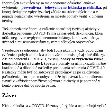
športových aktivitách by sa malo vykonať dôkladné lekárske
vyšetrenie –
preventívna – telovýchovno-lekárska prehliadka
, pri
ktorej sledujeme vplyv fyzickej záťaže na srdce a dýchanie a v
prípade negatívneho vyšetrenia sa môžete pomaly vrátiť k plnému
tréningu.
Tiež obmedzenie športu a zníženie normálnej fyzickej aktivity v
dôsledku pandémie COVID-19 má za následok dekondíciu, ktorá
môže negatívne ovplyvniť neuromuskulárny, kardiovaskulárny,
dýchací a muskuloskeletálny systém u všetkých obyvateľov.
Všeobecne sa odporúča, aby boli ľudia aktívni a vždy odporúčam
cvičenie a pohyb ako liek a o tom všetkom existujú aj silné dôkazy.
Ale pri ochorení COVID-19, existujú
obavy zo zvýšeného rizika
komplikácií po návrate k športu
a pomaly sa nám ukazujú možné
krátkodobé a dlhodobé následky prekonania ochorenia COVID-19.
Následky môžu byť od srdcových problémov až po celoživotné
poškodenie pľúc a pre mnohých môže byť návrat k „normálnemu
stavu“ v každodennom živote výzvou a niekedy si je potrebné v
tomto prípade dať od športu pauzu.
Záver
Niektorí ľudia sa z COVID-19 zotavujú rýchlo a nepotrebujú veľkú