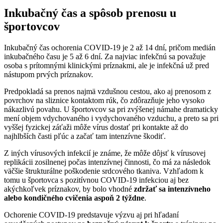
Inkubačný čas a spôsob prenosu u
športovcov
Inkubačný čas ochorenia COVID-19 je 2 až 14 dní, pričom medián
inkubačného času je 5 až 6 dní. Za najviac infekčnú sa považuje
osoba s prítomnými klinickými príznakmi, ale je infekčná už pred
nástupom prvých príznakov.
Predpokladá sa prenos najmä vzdušnou cestou, ako aj prenosom z
povrchov na sliznice kontaktom rúk, čo zdôrazňuje jeho vysoko
nákazlivú povahu. U športovcov sa pri zvýšenej námahe dramaticky
mení objem vdychovaného i vydychovaného vzduchu, a preto sa pri
vyššej fyzickej záťaži môže vírus dostať pri kontakte až do
najhlbších časti pľúc a začať tam intenzívne škodiť.
Z iných vírusových infekcií je známe, že môže dôjsť k vírusovej
replikácii zosilnenej počas intenzívnej činnosti, čo má za následok
väčšie štrukturálne poškodenie srdcového tkaniva. Vzhľadom k
tomu u športovca s pozitívnou COVID-19 infekciou aj bez
akýchkoľvek príznakov, by bolo vhodné
zdržať sa intenzívneho
alebo kondičného cvičenia aspoň 2 týždne
.
Ochorenie COVID-19 predstavuje výzvu aj pri hľadaní