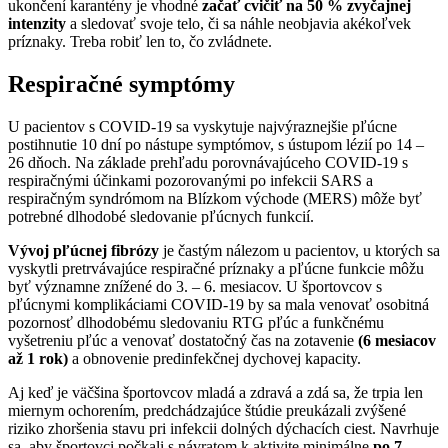
ukončení karantény je vhodné
začať cvičiť na 50 % zvyčajnej
intenzity
a sledovať svoje telo, či sa náhle neobjavia akékoľvek
príznaky. Treba robiť len to, čo zvládnete.
Respiračné symptómy
U pacientov s COVID-19 sa vyskytuje najvýraznejšie pľúcne
postihnutie 10 dní po nástupe symptómov, s ústupom lézií po 14 –
26 dňoch. Na základe prehľadu porovnávajúceho COVID-19 s
respiračnými účinkami pozorovanými po infekcii SARS a
respiračným syndrómom na Blízkom východe (MERS) môže byť
potrebné dlhodobé sledovanie pľúcnych funkcií.
Vývoj pľúcnej fibrózy
je častým nálezom u pacientov, u ktorých sa
vyskytli pretrvávajúce respiračné príznaky a pľúcne funkcie môžu
byť významne znížené do 3. – 6. mesiacov. U športovcov s
pľúcnymi komplikáciami COVID-19 by sa mala venovať osobitná
pozornosť dlhodobému sledovaniu RTG pľúc a funkčnému
vyšetreniu pľúc a venovať dostatočný čas na zotavenie
(6 mesiacov
až 1 rok)
a obnovenie predinfekčnej dychovej kapacity.
Aj keď je väčšina športovcov mladá a zdravá a zdá sa, že trpia len
miernym ochorením, predchádzajúce štúdie preukázali zvýšené
riziko zhoršenia stavu pri infekcii dolných dýchacích ciest. Navrhuje
sa, aby športovci počkali s návratom k aktivite minimálne
po 7