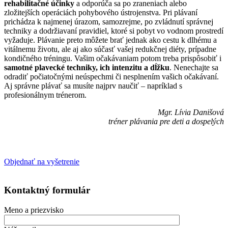
rehabilitačné účinky
a odporúča sa po zraneniach alebo
zložitejších operáciách pohybového ústrojenstva. Pri plávaní
prichádza k najmenej úrazom, samozrejme, po zvládnutí správnej
techniky a dodržiavaní pravidiel, ktoré si pobyt vo vodnom prostredí
vyžaduje. Plávanie preto môžete brať jednak ako cestu k dlhému a
vitálnemu životu, ale aj ako súčasť vašej redukčnej diéty, prípadne
kondičného tréningu. Vašim očakávaniam potom treba prispôsobiť i
samotné plavecké techniky, ich intenzitu a dĺžku
. Nenechajte sa
odradiť počiatočnými neúspechmi či nesplnením vašich očakávaní.
Aj správne plávať sa musíte najprv naučiť – napríklad s
profesionálnym trénerom.
Mgr. Lívia Danišová
tréner plávania pre deti a dospelých
Objednať na vyšetrenie
Kontaktný formulár
Meno a priezvisko