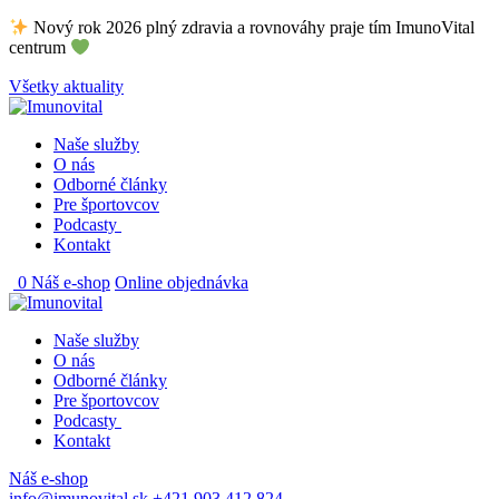
Skip
Nový rok 2026 plný zdravia a rovnováhy praje tím ImunoVital
to
centrum
content
Všetky aktuality
Naše služby
O nás
Odborné články
Pre športovcov
Podcasty
Kontakt
0
Náš e-shop
Online objednávka
Naše služby
O nás
Odborné články
Pre športovcov
Podcasty
Kontakt
Náš e-shop
info@imunovital.sk
+421 903 412 824