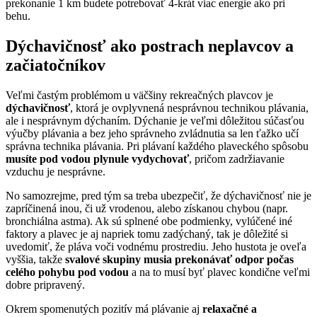
prekonanie 1 km budete potrebovať 4-krát viac energie ako pri
behu.
Dýchavičnosť ako postrach neplavcov a
začiatočníkov
Veľmi častým problémom u väčšiny rekreačných plavcov je
dýchavičnosť
, ktorá je ovplyvnená nesprávnou technikou plávania,
ale i nesprávnym dýchaním. Dýchanie je veľmi dôležitou súčasťou
výučby plávania a bez jeho správneho zvládnutia sa len ťažko učí
správna technika plávania. Pri plávaní každého plaveckého spôsobu
musíte pod vodou plynule vydychovať
, pričom zadržiavanie
vzduchu je nesprávne.
No samozrejme, pred tým sa treba ubezpečiť, že dýchavičnosť nie je
zapríčinená inou, či už vrodenou, alebo získanou chybou (napr.
bronchiálna astma). Ak sú splnené obe podmienky, vylúčené iné
faktory a plavec je aj napriek tomu zadýchaný, tak je dôležité si
uvedomiť, že pláva voči vodnému prostrediu. Jeho hustota je oveľa
vyššia, takže
svalové skupiny musia prekonávať odpor počas
celého pohybu pod vodou
a na to musí byť plavec kondične veľmi
dobre pripravený.
Okrem spomenutých pozitív má plávanie aj
relaxačné a