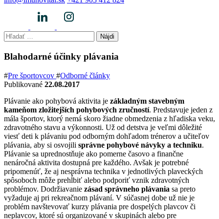
Hľadať:
Blahodarné účinky plávania
#
Pre športovcov
#
Odborné články
Publikované
22.08.2017
Plávanie ako pohybová aktivita je
základným stavebným
kameňom zložitejších pohybových zručností
. Predstavuje jeden z
mála športov, ktorý nemá skoro žiadne obmedzenia z hľadiska veku,
zdravotného stavu a výkonnosti. Už od detstva je veľmi dôležité
viesť deti k plávaniu pod odborným dohľadom trénerov a učiteľov
plávania, aby si osvojili
správne pohybové návyky a techniku
.
Plávanie sa uprednostňuje ako pomerne časovo a finančne
nenáročná aktivita dostupná pre každého. Avšak je potrebné
pripomenúť, že aj nesprávna technika v jednotlivých plaveckých
spôsoboch môže prehĺbiť alebo podporiť vznik zdravotných
problémov. Dodržiavanie
zásad správneho plávania
sa preto
vyžaduje aj pri rekreačnom plávaní. V súčasnej dobe už nie je
problém navštevovať kurzy plávania pre dospelých plavcov či
neplavcov, ktoré sú organizované v skupinách alebo pre