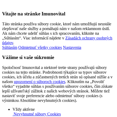
Vitajte na stránke Imunovital
Táto stránka používa súbory cookie, ktoré nám umožňujú neustále
zlepšovať naše služby a pomáhajú nám v našom reklamnom úsilí.
Ak nám chcete udeliť súhlas s ich spracovaním, kliknite na
„Súhlasím“. Viac informácií nájdete v
Zásadách ochrany osobných
údajov
.
Súhlasím
Odmietnuť všetky cookies
Nastavenia
Vážime si vaše súkromie
Spoločnosť Imunovital a niektoré tretie strany používajú súbory
cookies na tejto stránke. Podrobnosti týkajúce sa typov súborov
cookies, ich účelu a zúčastnených tretích strán sú opísané nižšie a v
našom
upozornení o súboroch cookies
. Kliknutím na „Povoliť
všetko“ vyjadrite súhlas s používaním súborov cookies, čím získate
lepší užívateľský zážitok z našich webových stránok. Môžete tiež
nastaviť svoje preferencie alebo odmietnuť súbory cookies (s
výnimkou Absolútne nevyhnutných cookies).
Vždy aktívne
Nevyhnutné súbory Cookies