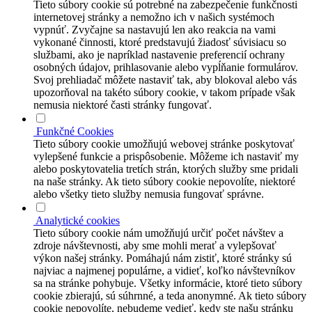
Tieto súbory cookie sú potrebné na zabezpečenie funkčnosti
internetovej stránky a nemožno ich v našich systémoch
vypnúť. Zvyčajne sa nastavujú len ako reakcia na vami
vykonané činnosti, ktoré predstavujú žiadosť súvisiacu so
službami, ako je napríklad nastavenie preferencií ochrany
osobných údajov, prihlasovanie alebo vypĺňanie formulárov.
Svoj prehliadač môžete nastaviť tak, aby blokoval alebo vás
upozorňoval na takéto súbory cookie, v takom prípade však
nemusia niektoré časti stránky fungovať.
Funkčné Cookies
Tieto súbory cookie umožňujú webovej stránke poskytovať
vylepšené funkcie a prispôsobenie. Môžeme ich nastaviť my
alebo poskytovatelia tretích strán, ktorých služby sme pridali
na naše stránky. Ak tieto súbory cookie nepovolíte, niektoré
alebo všetky tieto služby nemusia fungovať správne.
Analytické cookies
Tieto súbory cookie nám umožňujú určiť počet návštev a
zdroje návštevnosti, aby sme mohli merať a vylepšovať
výkon našej stránky. Pomáhajú nám zistiť, ktoré stránky sú
najviac a najmenej populárne, a vidieť, koľko návštevníkov
sa na stránke pohybuje. Všetky informácie, ktoré tieto súbory
cookie zbierajú, sú súhrnné, a teda anonymné. Ak tieto súbory
cookie nepovolíte, nebudeme vedieť, kedy ste našu stránku