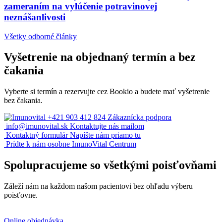
zameraním na vylúčenie potravinovej
neznášanlivosti
Všetky odborné články
Vyšetrenie na objednaný termín a bez
čakania
Vyberte si termín a rezervujte cez Bookio a budete mať vyšetrenie
bez čakania.
+421 903 412 824
Zákaznícka podpora
info@imunovital.sk
Kontaktujte nás mailom
Kontaktný formulár
Napíšte nám priamo tu
Prídte k nám osobne
ImunoVital Centrum
Spolupracujeme so všetkými poisťovňami
Záleží nám na každom našom pacientovi bez ohľadu výberu
poisťovne.
Online objednávka