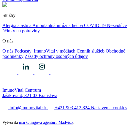
Služby
Alergia a astma
Ambulantná infúzna liečba
COVID-19
Nežiadúce
účinky na potraviny
O nás
O nás
Podcasty
ImunoVital v médiách
Cenník služieb
Obchodné
podmienky
Zásady ochrany osobných údajov
ImunoVital Centrum
Jašíkova 4, 821 03 Bratislava
info@imunovital.sk
+421 903 412 824
Nastavenia cookies
Vytvorila
marketingová agentúra Madviso
.