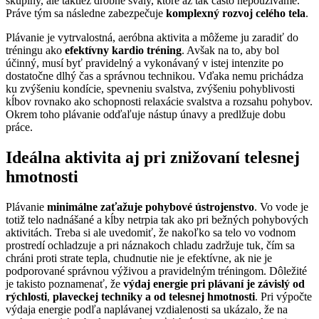
skupiny, ale taktiež drobné svaly, ktoré až tak často nepoužívame.
Práve tým sa následne zabezpečuje
komplexný rozvoj celého tela
.
Plávanie je vytrvalostná, aeróbna aktivita a môžeme ju zaradiť do
tréningu ako
efektívny kardio tréning
. Avšak na to, aby bol
účinný, musí byť pravidelný a vykonávaný v istej intenzite po
dostatočne dlhý čas a správnou technikou. Vďaka nemu prichádza
ku zvýšeniu kondície, spevneniu svalstva, zvýšeniu pohyblivosti
kĺbov rovnako ako schopnosti relaxácie svalstva a rozsahu pohybov.
Okrem toho plávanie odďaľuje nástup únavy a predlžuje dobu
práce.
Ideálna aktivita aj pri znižovaní telesnej
hmotnosti
Plávanie
minimálne zaťažuje pohybové ústrojenstvo
. Vo vode je
totiž telo nadnášané a kĺby netrpia tak ako pri bežných pohybových
aktivitách. Treba si ale uvedomiť, že nakoľko sa telo vo vodnom
prostredí ochladzuje a pri náznakoch chladu zadržuje tuk, čím sa
chráni proti strate tepla, chudnutie nie je efektívne, ak nie je
podporované správnou výživou a pravidelným tréningom. Dôležité
je takisto poznamenať, že
výdaj energie pri plávaní je závislý od
rýchlosti
,
plaveckej techniky a od telesnej hmotnosti
. Pri výpočte
výdaja energie podľa naplávanej vzdialenosti sa ukázalo, že na