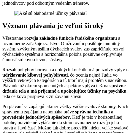
jednotlivcov pod odborným vedením trénerov.
Význam plávania je veľmi široký
Všestranne
rozvíja základné funkcie ľudského organizmu
a
rovnomerne zaťažuje svalstvo. Otužovaním posilňuje imunitný
systém, zvýšeným úsilím dýchacích svalov zas zapríčiňuje rozvoj
dýchacieho systému a horizontálna poloha pozitívne ovplyvňuje
činnosť srdcovo-cievnej sústavy.
Rozsah pohybov horných a dolných končatín má priaznivý vplyv na
udržiavanie kĺbovej pohyblivosti
, čo ocenia najmä ľudia vo
vyšších vekových kategóriách a tí, ktorí majú problém s nadváhou.
Plávanie už okrem spomenutých aspektov vplýva tiež na
správne
držanie tela a má príjemné a upokojujúce účinky na psychiku
,
teda celkovo prispieva k znižovaniu stresu.
Pri plávaní sa zapájajú takmer všetky väčšie svalové skupiny. K ich
správnemu zapájaniu napomáha práve
správna technika a
prevedenie jednotlivých spôsobov
. Keď je telo v horizontálnej
polohe, pravidelné vytáčanie do strán rovnomerne rozvíja jeho
pravú a ľavú časť. Možno tak dobre precvičiť nielen veľké svalové