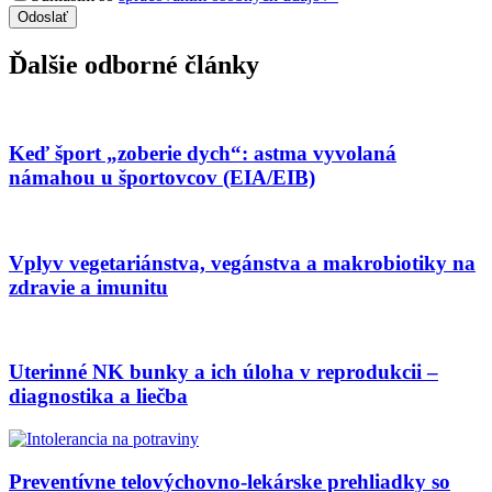
Ďalšie odborné články
Keď šport „zoberie dych“: astma vyvolaná
námahou u športovcov (EIA/EIB)
Vplyv vegetariánstva, vegánstva a makrobiotiky na
zdravie a imunitu
Uterinné NK bunky a ich úloha v reprodukcii –
diagnostika a liečba
Preventívne telovýchovno-lekárske prehliadky so