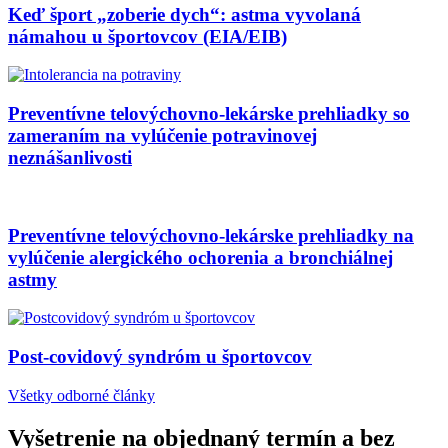
Keď šport „zoberie dych“: astma vyvolaná
námahou u športovcov (EIA/EIB)
Preventívne telovýchovno-lekárske prehliadky so
zameraním na vylúčenie potravinovej
neznášanlivosti
Preventívne telovýchovno-lekárske prehliadky na
vylúčenie alergického ochorenia a bronchiálnej
astmy
Post-covidový syndróm u športovcov
Všetky odborné články
Vyšetrenie na objednaný termín a bez