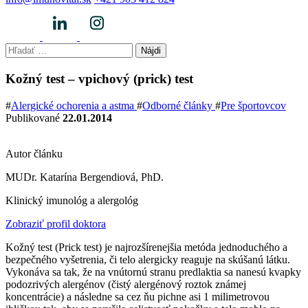
Hľadať:
Kožný test – vpichový (prick) test
#
Alergické ochorenia a astma
#
Odborné články
#
Pre športovcov
Publikované
22.01.2014
Autor článku
MUDr. Katarína Bergendiová, PhD.
Klinický imunológ a alergológ
Zobraziť profil doktora
Kožný test (Prick test) je najrozšírenejšia metóda jednoduchého a
bezpečného vyšetrenia, či telo alergicky reaguje na skúšanú látku.
Vykonáva sa tak, že na vnútornú stranu predlaktia sa nanesú kvapky
podozrivých alergénov (čistý alergénový roztok známej
koncentrácie) a následne sa cez ňu pichne asi 1 milimetrovou