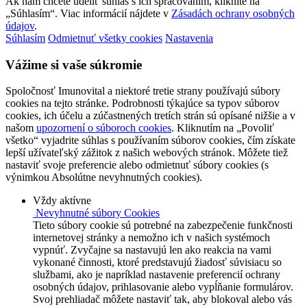
Ak nám chcete udeliť súhlas s ich spracovaním, kliknite na
„Súhlasím“. Viac informácií nájdete v
Zásadách ochrany osobných
údajov
.
Súhlasím
Odmietnuť všetky cookies
Nastavenia
Vážime si vaše súkromie
Spoločnosť Imunovital a niektoré tretie strany používajú súbory
cookies na tejto stránke. Podrobnosti týkajúce sa typov súborov
cookies, ich účelu a zúčastnených tretích strán sú opísané nižšie a v
našom
upozornení o súboroch cookies
. Kliknutím na „Povoliť
všetko“ vyjadrite súhlas s používaním súborov cookies, čím získate
lepší užívateľský zážitok z našich webových stránok. Môžete tiež
nastaviť svoje preferencie alebo odmietnuť súbory cookies (s
výnimkou Absolútne nevyhnutných cookies).
Vždy aktívne
Nevyhnutné súbory Cookies
Tieto súbory cookie sú potrebné na zabezpečenie funkčnosti
internetovej stránky a nemožno ich v našich systémoch
vypnúť. Zvyčajne sa nastavujú len ako reakcia na vami
vykonané činnosti, ktoré predstavujú žiadosť súvisiacu so
službami, ako je napríklad nastavenie preferencií ochrany
osobných údajov, prihlasovanie alebo vypĺňanie formulárov.
Svoj prehliadač môžete nastaviť tak, aby blokoval alebo vás