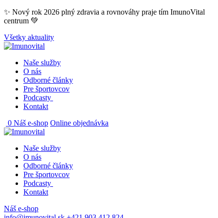
Skip
✨ Nový rok 2026 plný zdravia a rovnováhy praje tím ImunoVital
to
centrum 💚
content
Všetky aktuality
Naše služby
O nás
Odborné články
Pre športovcov
Podcasty
Kontakt
0
Náš e-shop
Online objednávka
Naše služby
O nás
Odborné články
Pre športovcov
Podcasty
Kontakt
Náš e-shop
info@imunovital.sk
+421 903 412 824