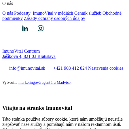
O nás
O nás
Podcasty
ImunoVital v médiách
Cenník služieb
Obchodné
podmienky
Zásady ochrany osobných údajov
ImunoVital Centrum
Jašíkova 4, 821 03 Bratislava
info@imunovital.sk
+421 903 412 824
Nastavenia cookies
Vytvorila
marketingová agentúra Madviso
.
Vitajte na stránke Imunovital
Táto stránka používa súbory cookie, ktoré nám umožňujú neustále
zlepšovať naše služby a pomáhajú nám v našom reklamnom úsilí.