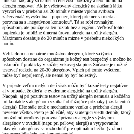
ihličkou tak, aby sa narušila celistvosť pokožky a telo mohlo na
alergén reagovať. Ak je vyšetrovaný alergický na skúšanú látku,
vytvorí sa v priebehu asi 20 minút v mieste vpichu svrbiaca
začervenalá vyvýšenina – pupenec, ktorej priemer sa meria a
porovná sa s „negatívnou kontrolou“. Tá sa robí rovnakým
spôsobom, ale použije sa len roztok bez alergénu. Veľkosť tohto
pupienka je približne úmerná úrovni alergie na určitý alergén.
Maximum dosahuje do 20 minút a mizne v priebehu niekoľkých
hodín.
Vzhľadom na nepatrné množstvo alergénu, ktoré sa týmto
spôsobom dostane do organizmu je kožný test bezpečný a možno ho
uskutočniť prakticky v každej vekovej skupine. Súčasne je možné
testovať reakciu na 20-30 alergénov. Vpich pri tomto vyšetrení
môže byť nepríjemný, ale nemal by byť bolestivý.
V prípade veľmi malých detí však môžu byť kožné testy negatívne
aj v prípade, že dieťa je evidentne alergické na určitý alergén.
Naopak, aj pri pozitivite testov na určitý alergén nemusia u každého
pri kontakte s alergénom vznikať obťažujúce príznaky (tzv. latentná
alergia). Ešte stále totiž o mechanizme vzniku a priebehu alergií
nevieme všetko. Preto je dôležité, aby si alergici viedli denník, ktorý
umožní odborníkovi porovnať príznaky alergie s výskytom
alergénov v ovzduší (napr. pri peľovej alergii) a vytypovaním
hlavných alergénov sa rozhodnúť pre optimálnu liečbu (v rámci
hyposenzibilizácie, tzv. imunoterapie).