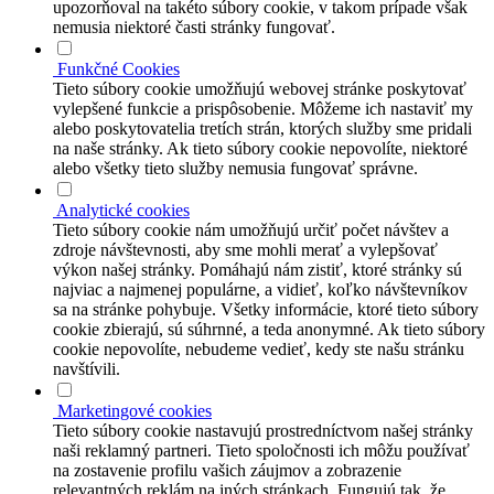
upozorňoval na takéto súbory cookie, v takom prípade však
nemusia niektoré časti stránky fungovať.
Funkčné Cookies
Tieto súbory cookie umožňujú webovej stránke poskytovať
vylepšené funkcie a prispôsobenie. Môžeme ich nastaviť my
alebo poskytovatelia tretích strán, ktorých služby sme pridali
na naše stránky. Ak tieto súbory cookie nepovolíte, niektoré
alebo všetky tieto služby nemusia fungovať správne.
Analytické cookies
Tieto súbory cookie nám umožňujú určiť počet návštev a
zdroje návštevnosti, aby sme mohli merať a vylepšovať
výkon našej stránky. Pomáhajú nám zistiť, ktoré stránky sú
najviac a najmenej populárne, a vidieť, koľko návštevníkov
sa na stránke pohybuje. Všetky informácie, ktoré tieto súbory
cookie zbierajú, sú súhrnné, a teda anonymné. Ak tieto súbory
cookie nepovolíte, nebudeme vedieť, kedy ste našu stránku
navštívili.
Marketingové cookies
Tieto súbory cookie nastavujú prostredníctvom našej stránky
naši reklamný partneri. Tieto spoločnosti ich môžu používať
na zostavenie profilu vašich záujmov a zobrazenie
relevantných reklám na iných stránkach. Fungujú tak, že