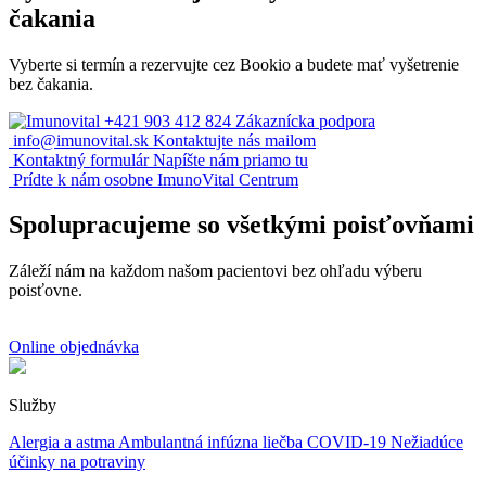
čakania
Vyberte si termín a rezervujte cez Bookio a budete mať vyšetrenie
bez čakania.
+421 903 412 824
Zákaznícka podpora
info@imunovital.sk
Kontaktujte nás mailom
Kontaktný formulár
Napíšte nám priamo tu
Prídte k nám osobne
ImunoVital Centrum
Spolupracujeme so všetkými poisťovňami
Záleží nám na každom našom pacientovi bez ohľadu výberu
poisťovne.
Online objednávka
Služby
Alergia a astma
Ambulantná infúzna liečba
COVID-19
Nežiadúce
účinky na potraviny