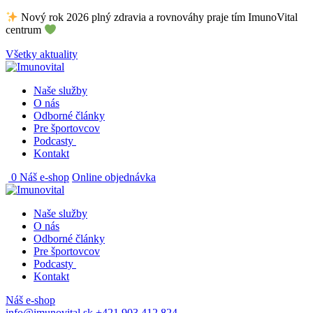
Skip
Nový rok 2026 plný zdravia a rovnováhy praje tím ImunoVital
to
centrum
content
Všetky aktuality
Naše služby
O nás
Odborné články
Pre športovcov
Podcasty
Kontakt
0
Náš e-shop
Online objednávka
Naše služby
O nás
Odborné články
Pre športovcov
Podcasty
Kontakt
Náš e-shop
info@imunovital.sk
+421 903 412 824