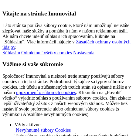
Vitajte na stránke Imunovital
Táto stránka používa súbory cookie, ktoré nám umožňujú neustále
zlepšovať naše služby a pomáhajú nám v našom reklamnom úsilí.
Ak nám chcete udeliť súhlas s ich spracovaním, kliknite na
„Súhlasím“. Viac informácií nájdete v
Zásadách ochrany osobných
údajov
.
Súhlasím
Odmietnuť všetky cookies
Nastavenia
Vážime si vaše súkromie
Spoločnosť Imunovital a niektoré tretie strany používajú súbory
cookies na tejto stránke. Podrobnosti týkajúce sa typov súborov
cookies, ich účelu a zúčastnených tretích strán sú opísané nižšie a v
našom
upozornení o súboroch cookies
. Kliknutím na „Povoliť
všetko“ vyjadrite súhlas s používaním súborov cookies, čím získate
lepší užívateľský zážitok z našich webových stránok. Môžete tiež
nastaviť svoje preferencie alebo odmietnuť súbory cookies (s
výnimkou Absolútne nevyhnutných cookies).
Vždy aktívne
Nevyhnutné súbory Cookies
Tieto súbory cookie sú potrebné na zabezpečenie funkčnosti