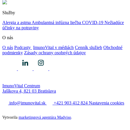
Služby
Alergia a astma
Ambulantná infúzna liečba
COVID-19
Nežiadúce
účinky na potraviny
O nás
O nás
Podcasty
ImunoVital v médiách
Cenník služieb
Obchodné
podmienky
Zásady ochrany osobných údajov
ImunoVital Centrum
Jašíkova 4, 821 03 Bratislava
info@imunovital.sk
+421 903 412 824
Nastavenia cookies
Vytvorila
marketingová agentúra Madviso
.