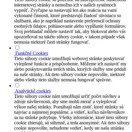
internetovej stránky a nemožno ich v našich systémoch
vypnúť. Zvyčajne sa nastavujú len ako reakcia na vami
vykonané činnosti, ktoré predstavujú žiadosť súvisiacu so
službami, ako je napríklad nastavenie preferencií ochrany
osobných údajov, prihlasovanie alebo vypĺňanie formulárov.
Svoj prehliadač môžete nastaviť tak, aby blokoval alebo vás
upozorňoval na takéto súbory cookie, v takom prípade však
nemusia niektoré časti stránky fungovať.
Funkčné Cookies
Tieto súbory cookie umožňujú webovej stránke poskytovať
vylepšené funkcie a prispôsobenie. Môžeme ich nastaviť my
alebo poskytovatelia tretích strán, ktorých služby sme pridali
na naše stránky. Ak tieto súbory cookie nepovolíte, niektoré
alebo všetky tieto služby nemusia fungovať správne.
Analytické cookies
Tieto súbory cookie nám umožňujú určiť počet návštev a
zdroje návštevnosti, aby sme mohli merať a vylepšovať
výkon našej stránky. Pomáhajú nám zistiť, ktoré stránky sú
najviac a najmenej populárne, a vidieť, koľko návštevníkov
sa na stránke pohybuje. Všetky informácie, ktoré tieto súbory
cookie zbierajú, sú súhrnné, a teda anonymné. Ak tieto súbory
cookie nepovolíte, nebudeme vedieť, kedy ste našu stránku