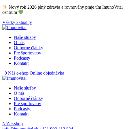
Skip
Nový rok 2026 plný zdravia a rovnováhy praje tím ImunoVital
to
centrum
content
Všetky aktuality
Naše služby
O nás
Odborné články
Pre športovcov
Podcasty
Kontakt
0
Náš e-shop
Online objednávka
Naše služby
O nás
Odborné články
Pre športovcov
Podcasty
Kontakt
Náš e-shop
info@imunovital.sk
+421 903 412 824