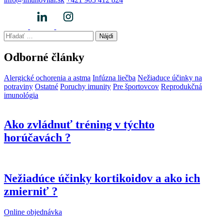
Hľadať:
Odborné články
Alergické ochorenia a astma
Infúzna liečba
Nežiaduce účinky na
potraviny
Ostatné
Poruchy imunity
Pre športovcov
Reprodukčná
imunológia
Ako zvládnuť tréning v týchto
horúčavách ?
Nežiadúce účinky kortikoidov a ako ich
zmierniť ?
Online objednávka