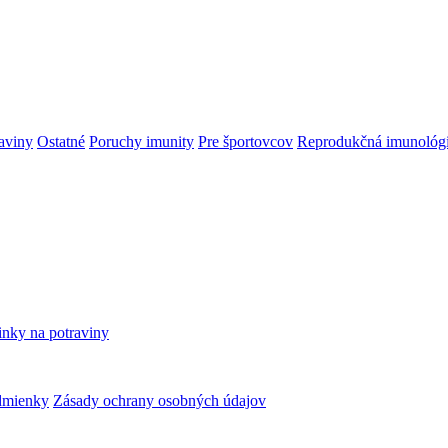
aviny
Ostatné
Poruchy imunity
Pre športovcov
Reprodukčná imunológ
inky na potraviny
dmienky
Zásady ochrany osobných údajov