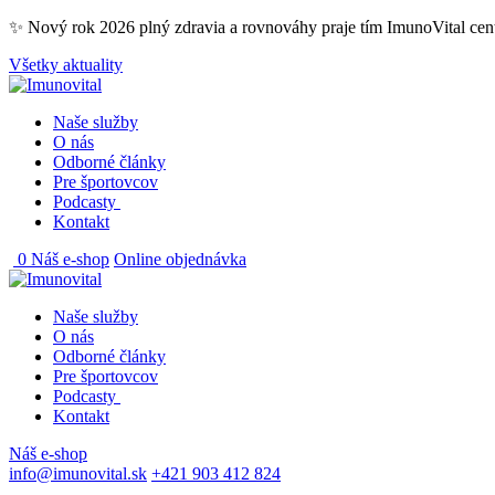
Skip
✨ Nový rok 2026 plný zdravia a rovnováhy praje tím ImunoVital ce
to
Všetky aktuality
content
Naše služby
O nás
Odborné články
Pre športovcov
Podcasty
Kontakt
0
Náš e-shop
Online objednávka
Naše služby
O nás
Odborné články
Pre športovcov
Podcasty
Kontakt
Náš e-shop
info@imunovital.sk
+421 903 412 824