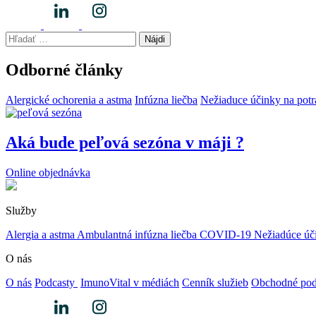
Hľadať:
Odborné články
Alergické ochorenia a astma
Infúzna liečba
Nežiaduce účinky na potr
Aká bude peľová sezóna v máji ?
Online objednávka
Služby
Alergia a astma
Ambulantná infúzna liečba
COVID-19
Nežiadúce úč
O nás
O nás
Podcasty
ImunoVital v médiách
Cenník služieb
Obchodné po