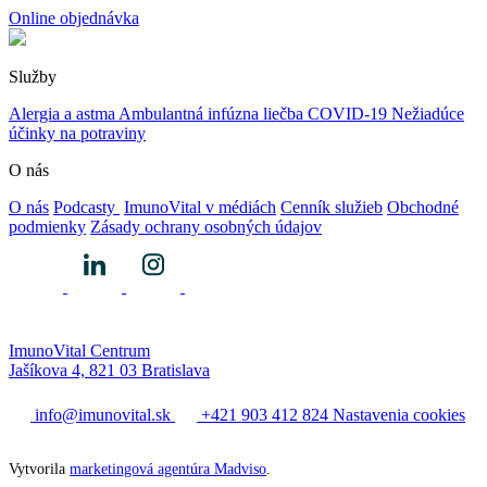
Online objednávka
Služby
Alergia a astma
Ambulantná infúzna liečba
COVID-19
Nežiadúce
účinky na potraviny
O nás
O nás
Podcasty
ImunoVital v médiách
Cenník služieb
Obchodné
podmienky
Zásady ochrany osobných údajov
ImunoVital Centrum
Jašíkova 4, 821 03 Bratislava
info@imunovital.sk
+421 903 412 824
Nastavenia cookies
Vytvorila
marketingová agentúra Madviso
.