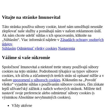
Vitajte na stránke Imunovital
Táto stránka používa súbory cookie, ktoré nám umožňujú neustále
zlepšovať naše služby a pomáhajú nám v našom reklamnom úsilí.
Ak nám chcete udeliť súhlas s ich spracovaním, kliknite na
„Súhlasím“. Viac informácií nájdete v
Zásadách ochrany osobných
údajov
.
Súhlasím
Odmietnuť všetky cookies
Nastavenia
Vážime si vaše súkromie
Spoločnosť Imunovital a niektoré tretie strany používajú súbory
cookies na tejto stránke. Podrobnosti týkajúce sa typov súborov
cookies, ich účelu a zúčastnených tretích strán sú opísané nižšie a v
našom
upozornení o súboroch cookies
. Kliknutím na „Povoliť
všetko“ vyjadrite súhlas s používaním súborov cookies, čím získate
lepší užívateľský zážitok z našich webových stránok. Môžete tiež
nastaviť svoje preferencie alebo odmietnuť súbory cookies (s
výnimkou Absolútne nevyhnutných cookies).
Vždy aktívne