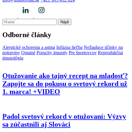
Hľadať:
Odborné články
Alergické ochorenia a astma
Infúzna liečba
Nežiaduce účinky na
potraviny
Ostatné
Poruchy imunity
Pre športovcov
Reprodukčná
imunológia
Otužovanie ako tajný recept na mladosť?
Zapojte sa do pokusu o svetový rekord už
1. marca! +VIDEO
Padol svetový rekord v otužovaní: Výzvy
sa zúčastnili aj Slováci