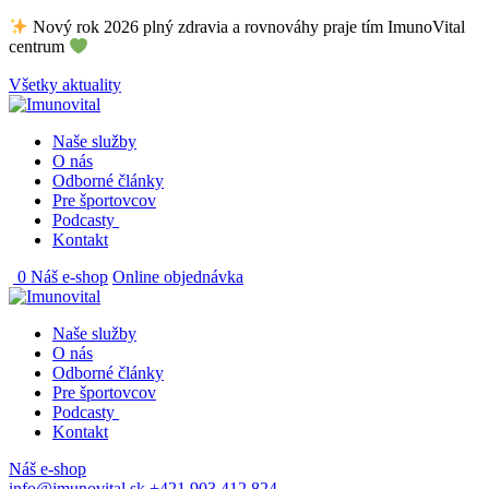
Skip
Nový rok 2026 plný zdravia a rovnováhy praje tím ImunoVital
to
centrum
content
Všetky aktuality
Naše služby
O nás
Odborné články
Pre športovcov
Podcasty
Kontakt
0
Náš e-shop
Online objednávka
Naše služby
O nás
Odborné články
Pre športovcov
Podcasty
Kontakt
Náš e-shop
info@imunovital.sk
+421 903 412 824