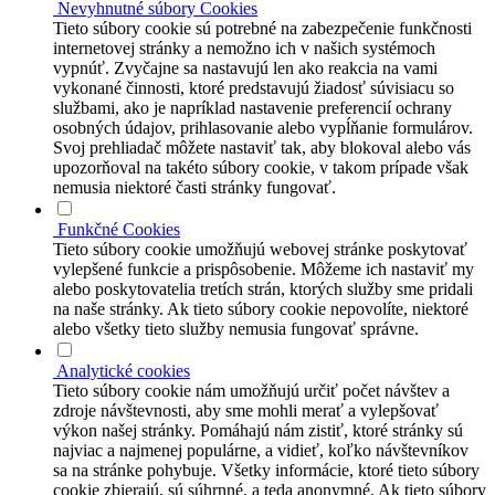
Nevyhnutné súbory Cookies
Tieto súbory cookie sú potrebné na zabezpečenie funkčnosti
internetovej stránky a nemožno ich v našich systémoch
vypnúť. Zvyčajne sa nastavujú len ako reakcia na vami
vykonané činnosti, ktoré predstavujú žiadosť súvisiacu so
službami, ako je napríklad nastavenie preferencií ochrany
osobných údajov, prihlasovanie alebo vypĺňanie formulárov.
Svoj prehliadač môžete nastaviť tak, aby blokoval alebo vás
upozorňoval na takéto súbory cookie, v takom prípade však
nemusia niektoré časti stránky fungovať.
Funkčné Cookies
Tieto súbory cookie umožňujú webovej stránke poskytovať
vylepšené funkcie a prispôsobenie. Môžeme ich nastaviť my
alebo poskytovatelia tretích strán, ktorých služby sme pridali
na naše stránky. Ak tieto súbory cookie nepovolíte, niektoré
alebo všetky tieto služby nemusia fungovať správne.
Analytické cookies
Tieto súbory cookie nám umožňujú určiť počet návštev a
zdroje návštevnosti, aby sme mohli merať a vylepšovať
výkon našej stránky. Pomáhajú nám zistiť, ktoré stránky sú
najviac a najmenej populárne, a vidieť, koľko návštevníkov
sa na stránke pohybuje. Všetky informácie, ktoré tieto súbory
cookie zbierajú, sú súhrnné, a teda anonymné. Ak tieto súbory