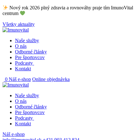
Skip
Nový rok 2026 plný zdravia a rovnováhy praje tím ImunoVital
to
centrum
content
Všetky aktuality
Naše služby
O nás
Odborné články
Pre športovcov
Podcasty
Kontakt
0
Náš e-shop
Online objednávka
Naše služby
O nás
Odborné články
Pre športovcov
Podcasty
Kontakt
Náš e-shop
info@imunovital.sk
+421 903 412 824