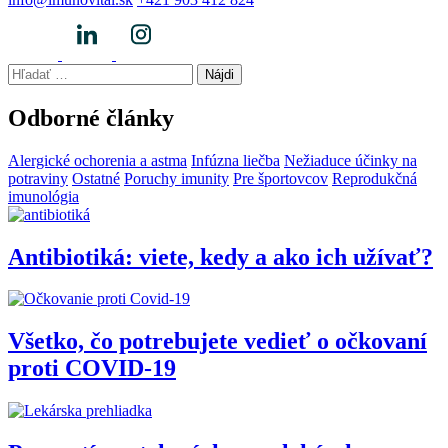
Hľadať:
Odborné články
Alergické ochorenia a astma
Infúzna liečba
Nežiaduce účinky na
potraviny
Ostatné
Poruchy imunity
Pre športovcov
Reprodukčná
imunológia
Antibiotiká: viete, kedy a ako ich užívať?
Všetko, čo potrebujete vedieť o očkovaní
proti COVID-19