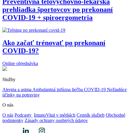
Preventívna telovýchovno-lekárska
prehliadka športovcov po prekonaní
COVID-19 + spiroergometria
Ako začať trénovať po prekonaní
COVID-19?
Online objednávka
Služby
Alergia a astma
Ambulantná infúzna liečba
COVID-19
Nežiadúce
účinky na potraviny
O nás
O nás
Podcasty
ImunoVital v médiách
Cenník služieb
Obchodné
podmienky
Zásady ochrany osobných údajov