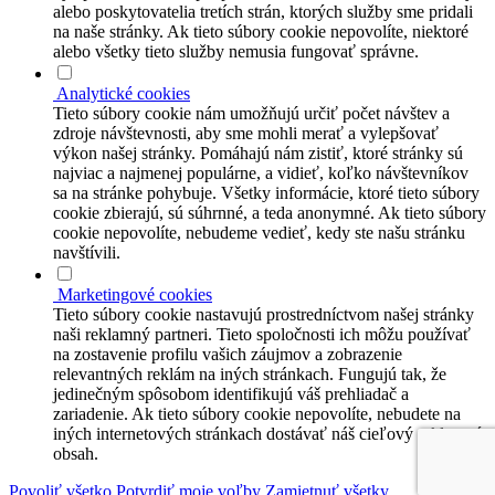
alebo poskytovatelia tretích strán, ktorých služby sme pridali
na naše stránky. Ak tieto súbory cookie nepovolíte, niektoré
alebo všetky tieto služby nemusia fungovať správne.
Analytické cookies
Tieto súbory cookie nám umožňujú určiť počet návštev a
zdroje návštevnosti, aby sme mohli merať a vylepšovať
výkon našej stránky. Pomáhajú nám zistiť, ktoré stránky sú
najviac a najmenej populárne, a vidieť, koľko návštevníkov
sa na stránke pohybuje. Všetky informácie, ktoré tieto súbory
cookie zbierajú, sú súhrnné, a teda anonymné. Ak tieto súbory
cookie nepovolíte, nebudeme vedieť, kedy ste našu stránku
navštívili.
Marketingové cookies
Tieto súbory cookie nastavujú prostredníctvom našej stránky
naši reklamný partneri. Tieto spoločnosti ich môžu používať
na zostavenie profilu vašich záujmov a zobrazenie
relevantných reklám na iných stránkach. Fungujú tak, že
jedinečným spôsobom identifikujú váš prehliadač a
zariadenie. Ak tieto súbory cookie nepovolíte, nebudete na
iných internetových stránkach dostávať náš cieľový reklamný
obsah.
Povoliť všetko
Potvrdiť moje voľby
Zamietnuť všetky