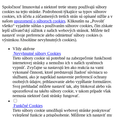
Spoločnosť Imunovital a niektoré tretie strany používajú súbory
cookies na tejto stránke. Podrobnosti týkajúce sa typov súborov
cookies, ich účelu a zúčastnených tretích strán sú opísané nižšie a v
našom
upozornení o súboroch cookies
. Kliknutím na „Povoliť
všetko“ vyjadrite súhlas s používaním súborov cookies, čím získate
lepší užívateľský zážitok z našich webových stránok. Môžete tiež
nastaviť svoje preferencie alebo odmietnuť súbory cookies (s
výnimkou Absolútne nevyhnutných cookies).
Vždy aktívne
Nevyhnutné súbory Cookies
Tieto súbory cookie sú potrebné na zabezpečenie funkčnosti
internetovej stránky a nemožno ich v našich systémoch
vypnúť. Zvyčajne sa nastavujú len ako reakcia na vami
vykonané činnosti, ktoré predstavujú žiadosť súvisiacu so
službami, ako je napríklad nastavenie preferencií ochrany
osobných údajov, prihlasovanie alebo vypĺňanie formulárov.
Svoj prehliadač môžete nastaviť tak, aby blokoval alebo vás
upozorňoval na takéto súbory cookie, v takom prípade však
nemusia niektoré časti stránky fungovať.
Funkčné Cookies
Tieto súbory cookie umožňujú webovej stránke poskytovať
vylepšené funkcie a prispôsobenie. Môžeme ich nastaviť my