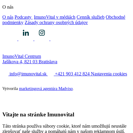
O nás
O nás
Podcasty
ImunoVital v médiách
Cenník služieb
Obchodné
podmienky
Zásady ochrany osobných údajov
ImunoVital Centrum
Jašíkova 4, 821 03 Bratislava
info@imunovital.sk
+421 903 412 824
Nastavenia cookies
Vytvorila
marketingová agentúra Madviso
.
Vitajte na stránke Imunovital
Táto stránka používa súbory cookie, ktoré nám umožňujú neustále
zlepšovať naše služby a pomáhajú nám v našom reklamnom úsilí.