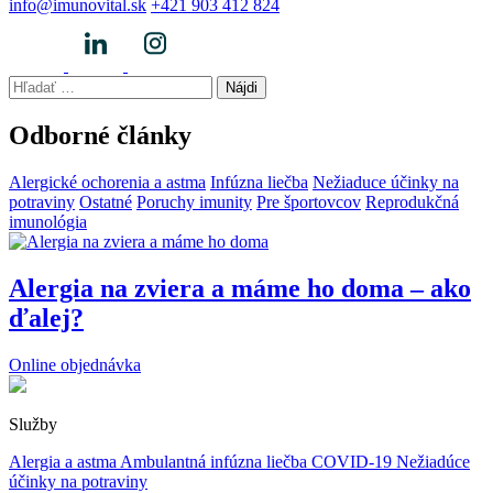
info@imunovital.sk
+421 903 412 824
Hľadať:
Odborné články
Alergické ochorenia a astma
Infúzna liečba
Nežiaduce účinky na
potraviny
Ostatné
Poruchy imunity
Pre športovcov
Reprodukčná
imunológia
Alergia na zviera a máme ho doma – ako
ďalej?
Online objednávka
Služby
Alergia a astma
Ambulantná infúzna liečba
COVID-19
Nežiadúce
účinky na potraviny