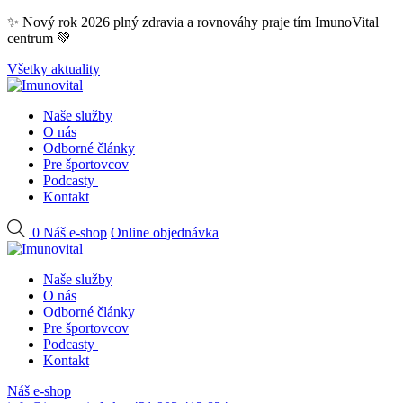
Skip
✨ Nový rok 2026 plný zdravia a rovnováhy praje tím ImunoVital
to
centrum 💚
content
Všetky aktuality
Naše služby
O nás
Odborné články
Pre športovcov
Podcasty
Kontakt
0
Náš e-shop
Online objednávka
Naše služby
O nás
Odborné články
Pre športovcov
Podcasty
Kontakt
Náš e-shop