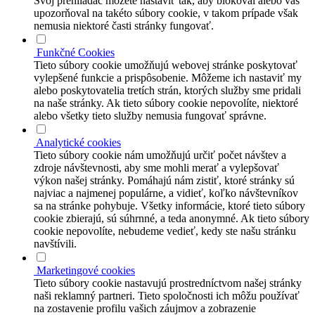
Svoj prehliadač môžete nastaviť tak, aby blokoval alebo vás
upozorňoval na takéto súbory cookie, v takom prípade však
nemusia niektoré časti stránky fungovať.
Funkčné Cookies
Tieto súbory cookie umožňujú webovej stránke poskytovať
vylepšené funkcie a prispôsobenie. Môžeme ich nastaviť my
alebo poskytovatelia tretích strán, ktorých služby sme pridali
na naše stránky. Ak tieto súbory cookie nepovolíte, niektoré
alebo všetky tieto služby nemusia fungovať správne.
Analytické cookies
Tieto súbory cookie nám umožňujú určiť počet návštev a
zdroje návštevnosti, aby sme mohli merať a vylepšovať
výkon našej stránky. Pomáhajú nám zistiť, ktoré stránky sú
najviac a najmenej populárne, a vidieť, koľko návštevníkov
sa na stránke pohybuje. Všetky informácie, ktoré tieto súbory
cookie zbierajú, sú súhrnné, a teda anonymné. Ak tieto súbory
cookie nepovolíte, nebudeme vedieť, kedy ste našu stránku
navštívili.
Marketingové cookies
Tieto súbory cookie nastavujú prostredníctvom našej stránky
naši reklamný partneri. Tieto spoločnosti ich môžu používať
na zostavenie profilu vašich záujmov a zobrazenie