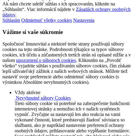
Ak nám chcete udeliť súhlas s ich spracovaním, kliknite na
„Súhlasím“. Viac informácií nájdete v
Zásadách ochrany osobných
údajov
.
Súhlasím
Odmietnuť všetky cookies
Nastavenia
Vážime si vaše súkromie
Spoločnosť Imunovital a niektoré tretie strany používajú súbory
cookies na tejto stránke. Podrobnosti týkajúce sa typov súborov
cookies, ich účelu a zúčastnených tretích strán sú opísané nižšie a v
našom
upozornení o súboroch cookies
. Kliknutím na „Povoliť
všetko“ vyjadrite súhlas s používaním súborov cookies, čím získate
lepší užívateľský zážitok z našich webových stránok. Môžete tiež
nastaviť svoje preferencie alebo odmietnuť súbory cookies (s
výnimkou Absolútne nevyhnutných cookies).
Vždy aktívne
Nevyhnutné súbory Cookies
Tieto súbory cookie sú potrebné na zabezpečenie funkčnosti
internetovej stránky a nemožno ich v našich systémoch
vypnúť. Zvyčajne sa nastavujú len ako reakcia na vami
vykonané činnosti, ktoré predstavujú žiadosť súvisiacu so
službami, ako je napríklad nastavenie preferencií ochrany
osobných údajov, prihlasovanie alebo vypĺňanie formulárov.