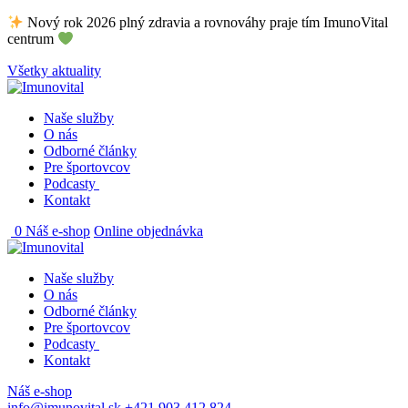
Skip
Nový rok 2026 plný zdravia a rovnováhy praje tím ImunoVital
to
centrum
content
Všetky aktuality
Naše služby
O nás
Odborné články
Pre športovcov
Podcasty
Kontakt
0
Náš e-shop
Online objednávka
Naše služby
O nás
Odborné články
Pre športovcov
Podcasty
Kontakt
Náš e-shop
info@imunovital.sk
+421 903 412 824