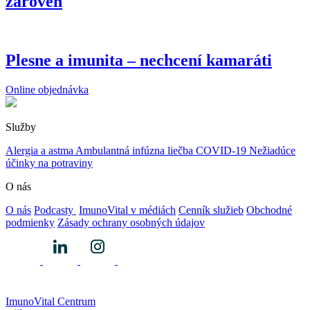
zároveň
Plesne a imunita – nechcení kamaráti
Online objednávka
Služby
Alergia a astma
Ambulantná infúzna liečba
COVID-19
Nežiadúce
účinky na potraviny
O nás
O nás
Podcasty
ImunoVital v médiách
Cenník služieb
Obchodné
podmienky
Zásady ochrany osobných údajov
ImunoVital Centrum