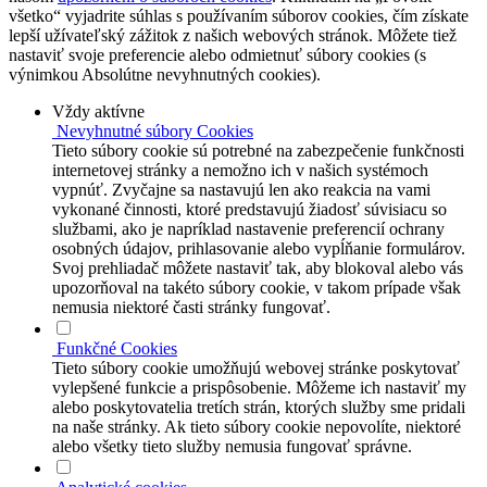
všetko“ vyjadrite súhlas s používaním súborov cookies, čím získate
lepší užívateľský zážitok z našich webových stránok. Môžete tiež
nastaviť svoje preferencie alebo odmietnuť súbory cookies (s
výnimkou Absolútne nevyhnutných cookies).
Vždy aktívne
Nevyhnutné súbory Cookies
Tieto súbory cookie sú potrebné na zabezpečenie funkčnosti
internetovej stránky a nemožno ich v našich systémoch
vypnúť. Zvyčajne sa nastavujú len ako reakcia na vami
vykonané činnosti, ktoré predstavujú žiadosť súvisiacu so
službami, ako je napríklad nastavenie preferencií ochrany
osobných údajov, prihlasovanie alebo vypĺňanie formulárov.
Svoj prehliadač môžete nastaviť tak, aby blokoval alebo vás
upozorňoval na takéto súbory cookie, v takom prípade však
nemusia niektoré časti stránky fungovať.
Funkčné Cookies
Tieto súbory cookie umožňujú webovej stránke poskytovať
vylepšené funkcie a prispôsobenie. Môžeme ich nastaviť my
alebo poskytovatelia tretích strán, ktorých služby sme pridali
na naše stránky. Ak tieto súbory cookie nepovolíte, niektoré
alebo všetky tieto služby nemusia fungovať správne.