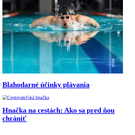
Blahodarné účinky plávania
Hnačka na cestách: Ako sa pred ňou
chrániť