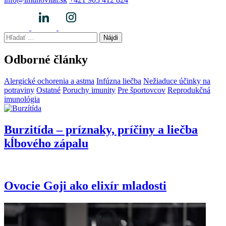
Hľadať:
Odborné články
Alergické ochorenia a astma
Infúzna liečba
Nežiaduce účinky na
potraviny
Ostatné
Poruchy imunity
Pre športovcov
Reprodukčná
imunológia
Burzitída – príznaky, príčiny a liečba
kĺbového zápalu
Ovocie Goji ako elixír mladosti