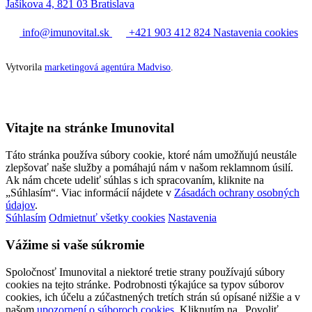
Jašíkova 4, 821 03 Bratislava
info@imunovital.sk
+421 903 412 824
Nastavenia cookies
Vytvorila
marketingová agentúra Madviso
.
Vitajte na stránke Imunovital
Táto stránka používa súbory cookie, ktoré nám umožňujú neustále
zlepšovať naše služby a pomáhajú nám v našom reklamnom úsilí.
Ak nám chcete udeliť súhlas s ich spracovaním, kliknite na
„Súhlasím“. Viac informácií nájdete v
Zásadách ochrany osobných
údajov
.
Súhlasím
Odmietnuť všetky cookies
Nastavenia
Vážime si vaše súkromie
Spoločnosť Imunovital a niektoré tretie strany používajú súbory
cookies na tejto stránke. Podrobnosti týkajúce sa typov súborov
cookies, ich účelu a zúčastnených tretích strán sú opísané nižšie a v
našom
upozornení o súboroch cookies
. Kliknutím na „Povoliť