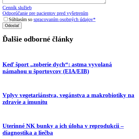
Cenník služieb
Odporúčanie pre pacientov pred vyšetrením
Súhlasím so
spracovaním osobných údajov*
Ďalšie odborné články
Keď šport „zoberie dych“: astma vyvolaná
námahou u športovcov (EIA/EIB)
Vplyv vegetariánstva, vegánstva a makrobiotiky na
zdravie a imunitu
Uterinné NK bunky a ich úloha v reprodukcii –
diagnostika a liečba