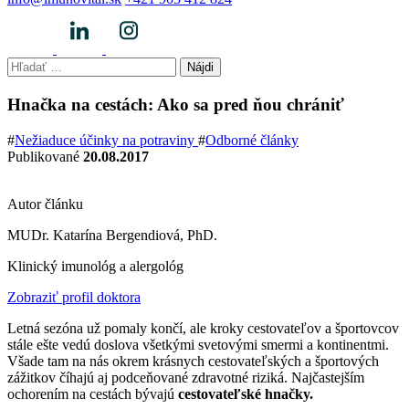
Hľadať:
Hnačka na cestách: Ako sa pred ňou chrániť
#
Nežiaduce účinky na potraviny
#
Odborné články
Publikované
20.08.2017
Autor článku
MUDr. Katarína Bergendiová, PhD.
Klinický imunológ a alergológ
Zobraziť profil doktora
Letná sezóna už pomaly končí, ale kroky cestovateľov a športovcov
stále ešte vedú doslova všetkými svetovými smermi a kontinentmi.
Všade tam na nás okrem krásnych cestovateľských a športových
zážitkov číhajú aj podceňované zdravotné riziká.
Najčastejším
ochorením na cestách bývajú
c
estovateľské hnačky
.