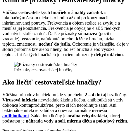
Klinické príznaky cestovateľskej hnačky
Väčšina
cestovateľských hnačiek
má
náhly začiatok
s
inkubačným časom niekoľko hodín až dní po konzumácii
inkriminovanej potravy. Frekvencia a objem stolice sa zvyšuje a
mení sa jej konzistencia. Frekvencia je obyčajne 4 až 5 riedkych,
vodnatých stolíc za deň. Ďalšie príznaky sú
nauzea
(pocit na
vracanie),
vracanie
, nafúknuté brucho,
kŕče
v bruchu, nízka
teplota, zmätenosť,
nechuť do jedla
. Ochorenie je vážnejšie, ak je v
stolici prítomná krv alebo hlieny, bolesť brucha alebo vysoká
teplota. Pri častých hnačkách je pacient ohrozený
dehydratáciou
.
Príznaky cestovateľskej hnačky
Ako liečiť cestovateľské hnačky?
Väčšina prípadov hnačiek prejde v priebehu
2 – 4 dní
aj bez liečby.
Vírusová infekcia
nevyžaduje žiadnu liečbu, antibiotiká sú vtedy
dokonca kontraproduktívne, preto si ich neordinujte sami. Ani
bakteriálne infekcie žalúdka a čriev sa normálne
neriešia
antibiotikami
. Základom liečby je
orálna rehydratácia
, ktorej
podstatou je
náhrada vody a soli
,
mierna diéta
a
pokojový režim
.
Pozornosť treba venovať predovšetkým