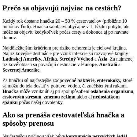
Prečo sa objavujú najviac na cestách?
Každý rok dostane hnačku 20 – 50 % cestovateľov (približne 10
miliónov ľudí). Hnačka sa objaví obyčajne v 1. týždni pobytu, ale
môže sa objaviť kedykoľvek počas cesty a dokonca aj po návrate
domov.
Najdôležitejším kritériom pre riziko ochorenia je cieľová krajina.
Najrizikovejšie destinácie pre vznik infekcie sú rozvojové krajiny
Latinskej Ameriky, Afrika, Stredný Východ
a
Ázia
. Za najmenej
rizikové oblasti sa považujú destinácie v
Európe
,
Austrálii
a
Severnej Amerike
.
Za hnačku sú najčastejšie zodpovedné
baktérie, enterokoky,
ktoré
sa môžu do tela dostať v potrave, vodou, či znečistenými rukami.
Hnačka
môže vzniknúť aj pri spolupôsobení
oslabenia organizmu
,
cestovným stresom
,
zmenou režimu
alebo aj
nedostatkom
spánku
počas našej dovolenky.
Ako sa prenáša cestovateľská hnačka a
spôsoby prenosu
Najčastejšou príčinou však býva
konzumácia nezvyklých jedál
,