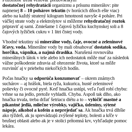
dostatočnej rehydratácii
organizmu a prísunu minerálov: pite
najmenej
8 – 10 pohárov tekutín
(v horúcich dňoch ešte viac)
alebo na každý stratený kilogram hmotnosti navyše 4 poháre. Pri
väčšej strate vody a elektrolytov si môžeme
rehydratačný roztok
pripraviť aj sami. Zmiešame 1 čajovú lyžičku kuchynskej soli a 8
čajových lyžičiek cukru v 1 litri čistej vody.
Vhodné tekutiny sú
minerálne vody, čaje, ovocné a zeleninové
šťavy, voda.
Minerálne vody by mali obsahovať
dostatok sodíka,
horčíka, vápnika, a najmä draslíka
. Narušená rovnováha
minerálnych látok v tele alebo ich nedostatok môže mať za následok
vážne poškodenie zdravia až ohrozenie života, ktoré sa môže
rozvinúť aj v priebehu niekoľkých hodín.
Počas hnačky sa
odporúča konzumovať
– okrem známych
suchárov – aj hrášok, biela ryža, kukurica, husté zeleninové
polievky či ovocné pyré. Keď hnačka ustúpi, veľa ľudí robí chybu:
vrhne sa na jedlo, pretože vyhladli. Chyba. Aspoň tak dlho, ako
hnačka trvala, treba držať šetriacu diétu a to –
vylúčiť mastné a
pikantné jedlá, mliečne výrobky, vajíčka, údeniny, sýtené
nápoje, alkohol a kofeín a neprejedať sa
. Ak hnačka trvá dlhšie
ako týždeň, ak ju sprevádzajú zvýšené teploty, bolesti a kŕče v
brušnej oblasti alebo ak je v stolici prítomná krv, vyhľadajte pomoc
lekára.