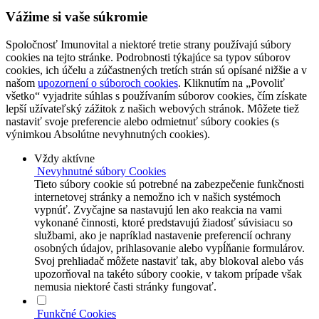
Vážime si vaše súkromie
Spoločnosť Imunovital a niektoré tretie strany používajú súbory
cookies na tejto stránke. Podrobnosti týkajúce sa typov súborov
cookies, ich účelu a zúčastnených tretích strán sú opísané nižšie a v
našom
upozornení o súboroch cookies
. Kliknutím na „Povoliť
všetko“ vyjadrite súhlas s používaním súborov cookies, čím získate
lepší užívateľský zážitok z našich webových stránok. Môžete tiež
nastaviť svoje preferencie alebo odmietnuť súbory cookies (s
výnimkou Absolútne nevyhnutných cookies).
Vždy aktívne
Nevyhnutné súbory Cookies
Tieto súbory cookie sú potrebné na zabezpečenie funkčnosti
internetovej stránky a nemožno ich v našich systémoch
vypnúť. Zvyčajne sa nastavujú len ako reakcia na vami
vykonané činnosti, ktoré predstavujú žiadosť súvisiacu so
službami, ako je napríklad nastavenie preferencií ochrany
osobných údajov, prihlasovanie alebo vypĺňanie formulárov.
Svoj prehliadač môžete nastaviť tak, aby blokoval alebo vás
upozorňoval na takéto súbory cookie, v takom prípade však
nemusia niektoré časti stránky fungovať.
Funkčné Cookies