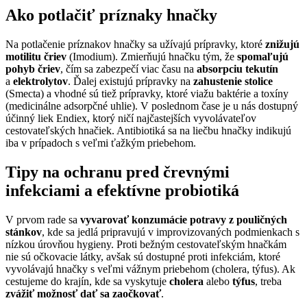
Ako potlačiť príznaky hnačky
Na potlačenie príznakov hnačky sa užívajú prípravky, ktoré
znižujú
motilitu čriev
(Imodium). Zmierňujú hnačku tým, že
spomaľujú
pohyb čriev
, čím sa zabezpečí viac času na
absorpciu tekutín
a
elektrolytov
. Ďalej existujú prípravky na
zahustenie stolice
(Smecta) a vhodné sú tiež prípravky, ktoré viažu baktérie a toxíny
(medicinálne adsorpčné uhlie). V poslednom čase je u nás dostupný
účinný liek Endiex, ktorý ničí najčastejších vyvolávateľov
cestovateľských hnačiek. Antibiotiká sa na liečbu hnačky indikujú
iba v prípadoch s veľmi ťažkým priebehom.
Tipy na ochranu pred črevnými
infekciami a efektívne probiotiká
V prvom rade sa
vyvarovať konzumácie potravy z pouličných
stánkov
, kde sa jedlá pripravujú v improvizovaných podmienkach s
nízkou úrovňou hygieny. Proti bežným cestovateľským hnačkám
nie sú očkovacie látky, avšak sú dostupné proti infekciám, ktoré
vyvolávajú hnačky s veľmi vážnym priebehom (cholera, týfus). Ak
cestujeme do krajín, kde sa vyskytuje
cholera
alebo
týfus
, treba
zvážiť možnosť dať sa zaočkovať
.