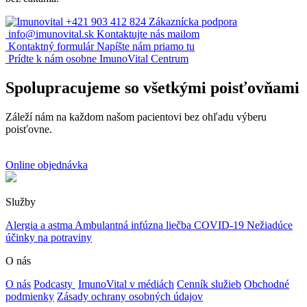
+421 903 412 824
Zákaznícka podpora
info@imunovital.sk
Kontaktujte nás mailom
Kontaktný formulár
Napíšte nám priamo tu
Prídte k nám osobne
ImunoVital Centrum
Spolupracujeme so všetkými poisťovňami
Záleží nám na každom našom pacientovi bez ohľadu výberu
poisťovne.
Online objednávka
Služby
Alergia a astma
Ambulantná infúzna liečba
COVID-19
Nežiadúce
účinky na potraviny
O nás
O nás
Podcasty
ImunoVital v médiách
Cenník služieb
Obchodné
podmienky
Zásady ochrany osobných údajov