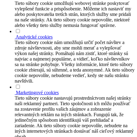
Tieto súbory cookie umožňujú webovej stránke poskytovať
vylepšené funkcie a prispôsobenie. Môžeme ich nastaviť my
alebo poskytovatelia tretích strán, ktorých služby sme pridali
na naše stránky. Ak tieto súbory cookie nepovolíte, niektoré
alebo všetky tieto služby nemusia fungovať správne.
Analytické cookies
Tieto súbory cookie nám umožňujú určiť počet návštev a
zdroje návštevnosti, aby sme mohli merať a vylepšovať
výkon našej stránky. Pomáhajú nám zistiť, ktoré stránky sú
najviac a najmenej populárne, a vidieť, koľko návštevníkov
sa na stránke pohybuje. Všetky informácie, ktoré tieto súbory
cookie zbierajú, sú súhrnné, a teda anonymné. Ak tieto súbory
cookie nepovolíte, nebudeme vedieť, kedy ste našu stránku
navštívili.
Marketingové cookies
Tieto súbory cookie nastavujú prostredníctvom našej stránky
naši reklamný partneri. Tieto spoločnosti ich môžu používať
na zostavenie profilu vašich záujmov a zobrazenie
relevantných reklám na iných stránkach. Fungujú tak, že
jedinečným spôsobom identifikujú váš prehliadač a
zariadenie. Ak tieto súbory cookie nepovolíte, nebudete na
iných internetových stránkach dostávať náš cieľový reklamný
obsah.