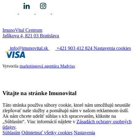
ImunoVital Centrum
Jašíkova 4, 821 03 Bratislava
info@imunovital.sk
+421 903 412 824
Nastavenia cookies
Vytvorila
marketingová agentúra Madviso
.
Vitajte na stránke Imunovital
Táto stránka používa súbory cookie, ktoré nám umožňujú neustále
zlepšovať naše služby a pomáhajú nám v našom reklamnom úsilí.
Ak nám chcete udeliť súhlas s ich spracovaním, kliknite na
„Súhlasím“. Viac informácií nájdete v
Zásadách ochrany osobných
údajov
.
Súhlasím
Odmietnuť všetky cookies
Nastavenia