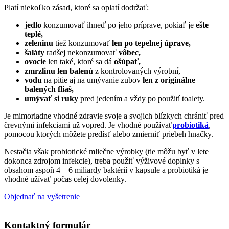
Platí niekoľko zásad, ktoré sa oplatí dodržať:
jedlo
konzumovať ihneď po jeho príprave, pokiaľ je
ešte
teplé,
zeleninu
tiež konzumovať
len po tepelnej úprave,
šaláty
radšej nekonzumovať
vôbec,
ovocie
len také, ktoré sa dá
ošúpať,
zmrzlinu len balenú
z kontrolovaných výrobní,
vodu
na pitie aj na umývanie zubov
len z originálne
balených fliaš,
umývať si ruky
pred jedením a vždy po použití toalety.
Je mimoriadne vhodné zdravie svoje a svojich blízkych chrániť pred
črevnými infekciami už vopred. Je vhodné používať
probiotiká
,
pomocou ktorých môžete predísť alebo zmierniť priebeh hnačky.
Nestačia však probiotické mliečne výrobky (tie môžu byť v lete
dokonca zdrojom infekcie), treba použiť výživové doplnky s
obsahom aspoň 4 – 6 miliardy baktérií v kapsule a probiotiká je
vhodné užívať počas celej dovolenky.
Objednať na vyšetrenie
Kontaktný formulár