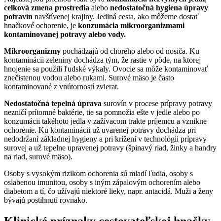
celková zmena prostredia
alebo
nedostatočná hygiena úpravy
potravín
navštívenej krajiny. Jediná cesta, ako môžeme dostať
hnačkové ochorenie, je
konzumácia mikroorganizmami
kontaminovanej potravy alebo vody.
Mikroorganizmy
pochádzajú od chorého alebo od nosiča. Ku
kontaminácii zeleniny dochádza tým, že rastie v pôde, na ktorej
hnojenie sa použili ľudské výkaly. Ovocie sa môže kontaminovať
znečistenou vodou alebo rukami. Surové mäso je často
kontaminované z vnútorností zvierat.
Nedostatočná tepelná úprava
surovín v procese prípravy potravy
nezničí prítomné baktérie, tie sa pomnožia ešte v jedle alebo po
konzumácii takéhoto jedla v zažívacom trakte príjemcu a vznikne
ochorenie. Ku kontaminácii už uvarenej potravy dochádza pri
nedodržaní základnej hygieny a pri krížení v technológii prípravy
surovej a už tepelne upravenej potravy (špinavý riad, žinky a handry
na riad, surové mäso).
Osoby s vysokým rizikom ochorenia sú mladí ľudia, osoby s
oslabenou imunitou, osoby s iným zápalovým ochorením alebo
diabetom a tí, čo užívajú niektoré lieky, napr. antacidá. Muži a ženy
bývajú postihnutí rovnako.