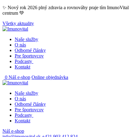
Skip
✨ Nový rok 2026 plný zdravia a rovnováhy praje tím ImunoVital
to
centrum 💚
content
Všetky aktuality
Naše služby
O nás
Odborné články
Pre športovcov
Podcasty
Kontakt
0
Náš e-shop
Online objednávka
Naše služby
O nás
Odborné články
Pre športovcov
Podcasty
Kontakt
Náš e-shop
info@imunovital.sk
+421 903 412 824