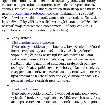
Spoločnosť Imunovital a niektoré tretie strany používajú súbory
cookies na tejto stránke. Podrobnosti týkajúce sa typov súborov
cookies, ich účelu a zúčastnených tretích strán sú opísané nižšie a v
našom
upozornení o súboroch cookies
. Kliknutím na „Povoliť
všetko“ vyjadrite súhlas s používaním súborov cookies, čím získate
lepší užívateľský zážitok z našich webových stránok. Môžete tiež
nastaviť svoje preferencie alebo odmietnuť súbory cookies (s
výnimkou Absolútne nevyhnutných cookies).
Vždy aktívne
Nevyhnutné súbory Cookies
Tieto súbory cookie sú potrebné na zabezpečenie funkčnosti
internetovej stránky a nemožno ich v našich systémoch
vypnúť. Zvyčajne sa nastavujú len ako reakcia na vami
vykonané činnosti, ktoré predstavujú žiadosť súvisiacu so
službami, ako je napríklad nastavenie preferencií ochrany
osobných údajov, prihlasovanie alebo vypĺňanie formulárov.
Svoj prehliadač môžete nastaviť tak, aby blokoval alebo vás
upozorňoval na takéto súbory cookie, v takom prípade však
nemusia niektoré časti stránky fungovať.
Funkčné Cookies
Tieto súbory cookie umožňujú webovej stránke poskytovať
vylepšené funkcie a prispôsobenie. Môžeme ich nastaviť my
alebo poskytovatelia tretích strán, ktorých služby sme pridali