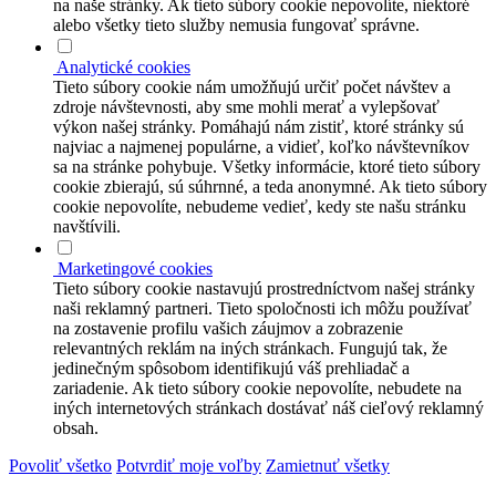
na naše stránky. Ak tieto súbory cookie nepovolíte, niektoré
alebo všetky tieto služby nemusia fungovať správne.
Analytické cookies
Tieto súbory cookie nám umožňujú určiť počet návštev a
zdroje návštevnosti, aby sme mohli merať a vylepšovať
výkon našej stránky. Pomáhajú nám zistiť, ktoré stránky sú
najviac a najmenej populárne, a vidieť, koľko návštevníkov
sa na stránke pohybuje. Všetky informácie, ktoré tieto súbory
cookie zbierajú, sú súhrnné, a teda anonymné. Ak tieto súbory
cookie nepovolíte, nebudeme vedieť, kedy ste našu stránku
navštívili.
Marketingové cookies
Tieto súbory cookie nastavujú prostredníctvom našej stránky
naši reklamný partneri. Tieto spoločnosti ich môžu používať
na zostavenie profilu vašich záujmov a zobrazenie
relevantných reklám na iných stránkach. Fungujú tak, že
jedinečným spôsobom identifikujú váš prehliadač a
zariadenie. Ak tieto súbory cookie nepovolíte, nebudete na
iných internetových stránkach dostávať náš cieľový reklamný
obsah.
Povoliť všetko
Potvrdiť moje voľby
Zamietnuť všetky