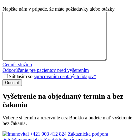
Napíšte nám v prípade, že máte požiadavky alebo otázky
Cenník služieb
Odporúčanie pre pacientov pred vyšetrením
Súhlasím so
spracovaním osobných údajov*
Vyšetrenie na objednaný termín a bez
čakania
Vyberte si termín a rezervujte cez Bookio a budete mať vyšetrenie
bez čakania.
+421 903 412 824
Zákaznícka podpora
info@imunovital.sk
Kontaktujte nás mailom