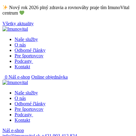
Skip
Nový rok 2026 plný zdravia a rovnováhy praje tím ImunoVital
to
centrum
content
Všetky aktuality
Naše služby
O nás
Odborné články
Pre športovcov
Podcasty
Kontakt
0
Náš e-shop
Online objednávka
Naše služby
O nás
Odborné články
Pre športovcov
Podcasty
Kontakt
Náš e-shop
info@imunovital.sk
+421 903 412 824