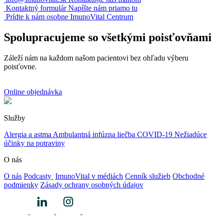
Kontaktný formulár
Napíšte nám priamo tu
Prídte k nám osobne
ImunoVital Centrum
Spolupracujeme so všetkými poisťovňami
Záleží nám na každom našom pacientovi bez ohľadu výberu
poisťovne.
Online objednávka
Služby
Alergia a astma
Ambulantná infúzna liečba
COVID-19
Nežiadúce
účinky na potraviny
O nás
O nás
Podcasty
ImunoVital v médiách
Cenník služieb
Obchodné
podmienky
Zásady ochrany osobných údajov