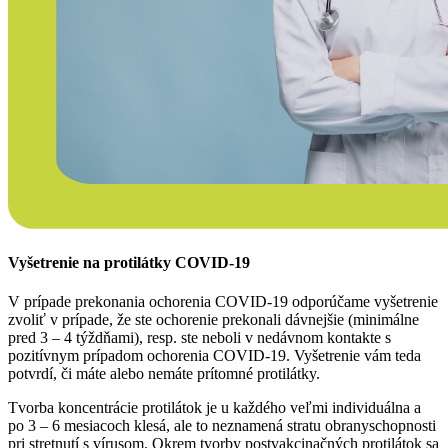
Vyšetrenie na protilátky COVID-19
V prípade prekonania ochorenia COVID-19 odporúčame vyšetrenie
zvoliť v prípade, že ste ochorenie prekonali dávnejšie (minimálne
pred 3 – 4 týždňami), resp. ste neboli v nedávnom kontakte s
pozitívnym prípadom ochorenia COVID-19. Vyšetrenie vám teda
potvrdí, či máte alebo nemáte prítomné protilátky.
Tvorba koncentrácie protilátok je u každého veľmi individuálna a
po 3 – 6 mesiacoch klesá, ale to neznamená stratu obranyschopnosti
pri stretnutí s vírusom. Okrem tvorby postvakcinačných protilátok sa