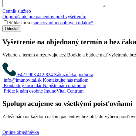
Cenník služieb
Odporúčanie pre pacientov pred vyšetrením
Súhlasím so
spracovaním osobných údajov*
Vyšetrenie na objednaný termín a bez čak
Vyberte si termín a rezervujte cez Bookio a budete mať vyšetrenie bez
+421 903 412 824
Zákaznícka podpora
info@imunovital.sk
Kontaktujte nás mailom
Kontaktný formulár
Napíšte nám priamo tu
Prídte k nám osobne
ImunoVital Centrum
Spolupracujeme so všetkými poisťovňami
Záleží nám na každom našom pacientovi bez ohľadu výberu poisťovn
Online objednávka