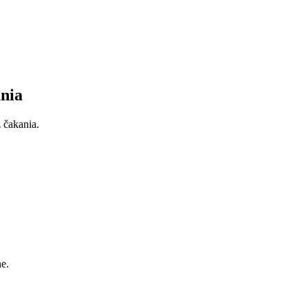
ania
 čakania.
e.