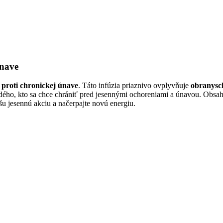
únave
 proti chronickej únave
. Táto infúzia priaznivo ovplyvňuje
obranysc
každého, kto sa chce chrániť pred jesennými ochoreniami a únavou. Obsa
šu jesennú akciu a načerpajte novú energiu.