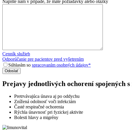
Napíšte nám v prípade, že máte požiadavky alebo otázky
Cenník služieb
Odporúčanie pre pacientov pred vyšetrením
Súhlasím so
spracovaním osobných údajov*
Prejavy jednotlivých ochorení spojených s
Pretrvávajúca únava aj po oddychu
Znížená odolnosť voči infekciám
Časté respiračné ochorenia
Rýchla únavnosť pri fyzickej aktivite
Bolesti hlavy a migrény