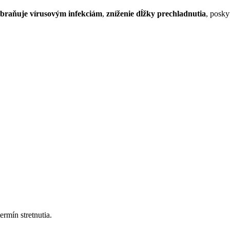
braňuje vírusovým infekciám
,
zníženie dĺžky prechladnutia
, posky
mín stretnutia.