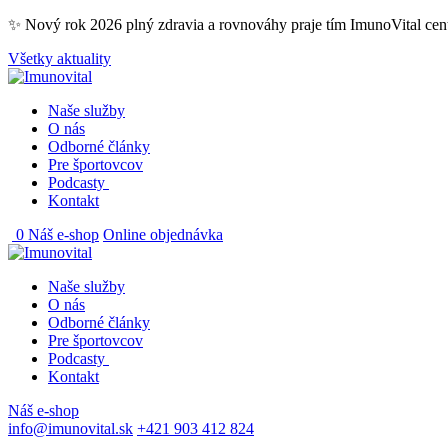
Skip
✨ Nový rok 2026 plný zdravia a rovnováhy praje tím ImunoVital ce
to
Všetky aktuality
content
Naše služby
O nás
Odborné články
Pre športovcov
Podcasty
Kontakt
0
Náš e-shop
Online objednávka
Naše služby
O nás
Odborné články
Pre športovcov
Podcasty
Kontakt
Náš e-shop
info@imunovital.sk
+421 903 412 824