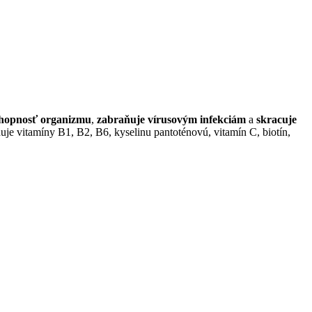
hopnosť organizmu
,
zabraňuje vírusovým infekciám
a
skracuje
huje vitamíny B1, B2, B6, kyselinu pantoténovú, vitamín C, biotín,