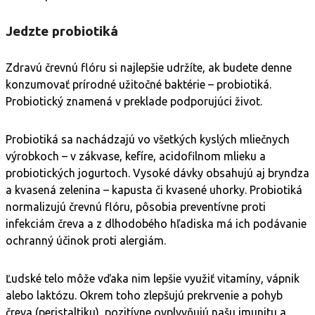
Jedzte probiotiká
Zdravú črevnú flóru si najlepšie udržíte, ak budete denne
konzumovať prírodné užitočné baktérie – probiotiká.
Probiotický znamená v preklade podporujúci život.
Probiotiká sa nachádzajú vo všetkých kyslých mliečnych
výrobkoch – v zákvase, kefíre, acidofilnom mlieku a
probiotických jogurtoch. Vysoké dávky obsahujú aj bryndza
a kvasená zelenina – kapusta či kvasené uhorky. Probiotiká
normalizujú črevnú flóru, pôsobia preventívne proti
infekciám čreva a z dlhodobého hľadiska má ich podávanie
ochranný účinok proti alergiám.
Ľudské telo môže vďaka nim lepšie využiť vitamíny, vápnik
alebo laktózu. Okrem toho zlepšujú prekrvenie a pohyb
čreva (peristaltiku), pozitívne ovplyvňujú našu imunitu a