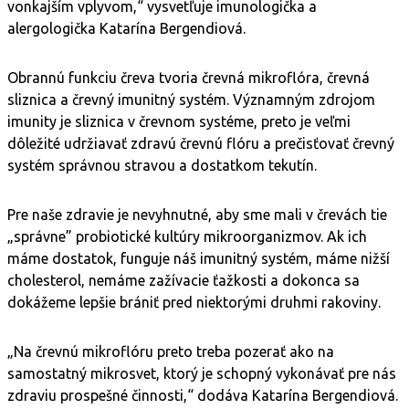
vonkajším vplyvom,“ vysvetľuje imunologička a
alergologička Katarína Bergendiová.
Obrannú funkciu čreva tvoria črevná mikroflóra, črevná
sliznica a črevný imunitný systém. Významným zdrojom
imunity je sliznica v črevnom systéme, preto je veľmi
dôležité udržiavať zdravú črevnú flóru a prečisťovať črevný
systém správnou stravou a dostatkom tekutín.
Pre naše zdravie je nevyhnutné, aby sme mali v črevách tie
„správne” probiotické kultúry mikroorganizmov. Ak ich
máme dostatok, funguje náš imunitný systém, máme nižší
cholesterol, nemáme zažívacie ťažkosti a dokonca sa
dokážeme lepšie brániť pred niektorými druhmi rakoviny.
„Na črevnú mikroflóru preto treba pozerať ako na
samostatný mikrosvet, ktorý je schopný vykonávať pre nás
zdraviu prospešné činnosti,“ dodáva Katarína Bergendiová.