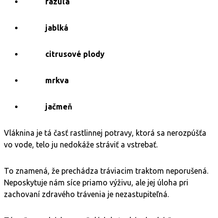
fazuľa
jablká
citrusové plody
mrkva
jačmeň
Vláknina je tá časť rastlinnej potravy, ktorá sa nerozpúšťa
vo vode, telo ju nedokáže stráviť a vstrebať.
To znamená, že prechádza tráviacim traktom neporušená.
Neposkytuje nám síce priamo výživu, ale jej úloha pri
zachovaní zdravého trávenia je nezastupiteľná.