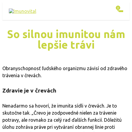
Skip
0
to
content
So silnou imunitou nám
lepšie trávi
Obranyschopnosť ľudského organizmu závisí od zdravého
trávenia v črevách.
Zdravie je v črevách
Nenadarmo sa hovorí, že imunita sídli v črevách. Je to
skutočne tak. „Črevo je zodpovedné nielen za trávenie
potravy, ale rovnako za celý rad ďalších funkcií. Dôležitú
úlohu zohráva práve pri vytváraní obrannej línie proti