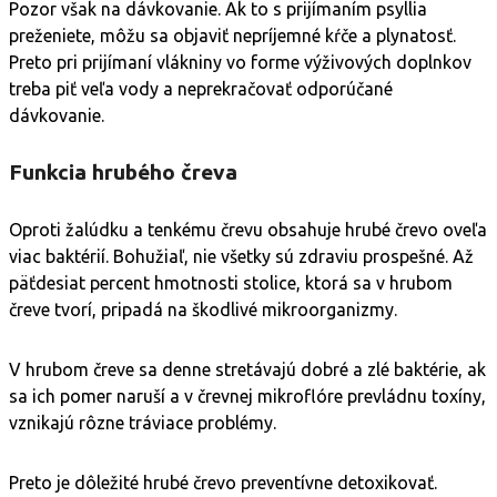
Pozor však na dávkovanie. Ak to s prijímaním psyllia
preženiete, môžu sa objaviť nepríjemné kŕče a plynatosť.
Preto pri prijímaní vlákniny vo forme výživových doplnkov
treba piť veľa vody a neprekračovať odporúčané
dávkovanie.
Funkcia hrubého čreva
Oproti žalúdku a tenkému črevu obsahuje hrubé črevo oveľa
viac baktérií. Bohužiaľ, nie všetky sú zdraviu prospešné. Až
päťdesiat percent hmotnosti stolice, ktorá sa v hrubom
čreve tvorí, pripadá na škodlivé mikroorganizmy.
V hrubom čreve sa denne stretávajú dobré a zlé baktérie, ak
sa ich pomer naruší a v črevnej mikroflóre prevládnu toxíny,
vznikajú rôzne tráviace problémy.
Preto je dôležité hrubé črevo preventívne detoxikovať.