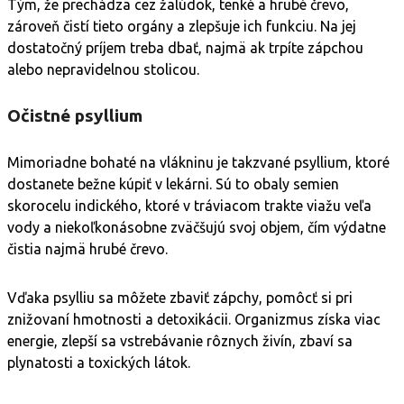
Tým, že prechádza cez žalúdok, tenké a hrubé črevo,
zároveň čistí tieto orgány a zlepšuje ich funkciu. Na jej
dostatočný príjem treba dbať, najmä ak trpíte zápchou
alebo nepravidelnou stolicou.
Očistné psyllium
Mimoriadne bohaté na vlákninu je takzvané psyllium, ktoré
dostanete bežne kúpiť v lekárni. Sú to obaly semien
skorocelu indického, ktoré v tráviacom trakte viažu veľa
vody a niekoľkonásobne zväčšujú svoj objem, čím výdatne
čistia najmä hrubé črevo.
Vďaka psylliu sa môžete zbaviť zápchy, pomôcť si pri
znižovaní hmotnosti a detoxikácii. Organizmus získa viac
energie, zlepší sa vstrebávanie rôznych živín, zbaví sa
plynatosti a toxických látok.