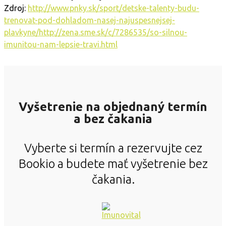
Zdroj:
http://www.pnky.sk/sport/detske-talenty-budu-
trenovat-pod-dohladom-nasej-najuspesnejsej-
plavkyne/http://zena.sme.sk/c/7286535/so-silnou-
imunitou-nam-lepsie-travi.html
Vyšetrenie na objednaný termín
a bez čakania
Vyberte si termín a rezervujte cez
Bookio a budete mať vyšetrenie bez
čakania.