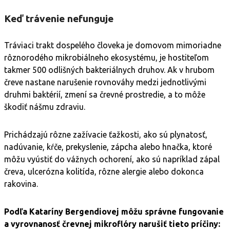
Keď trávenie nefunguje
Tráviaci trakt dospelého človeka je domovom mimoriadne
rôznorodého mikrobiálneho ekosystému, je hostiteľom
takmer 500 odlišných bakteriálnych druhov. Ak v hrubom
čreve nastane narušenie rovnováhy medzi jednotlivými
druhmi baktérií, zmení sa črevné prostredie, a to môže
škodiť nášmu zdraviu.
Prichádzajú rôzne zažívacie ťažkosti, ako sú plynatosť,
nadúvanie, kŕče, prekyslenie, zápcha alebo hnačka, ktoré
môžu vyústiť do vážnych ochorení, ako sú napríklad zápal
čreva, ulcerózna kolitída, rôzne alergie alebo dokonca
rakovina.
Podľa Kataríny Bergendiovej môžu správne fungovanie
a vyrovnanosť črevnej mikroflóry narušiť tieto príčiny: