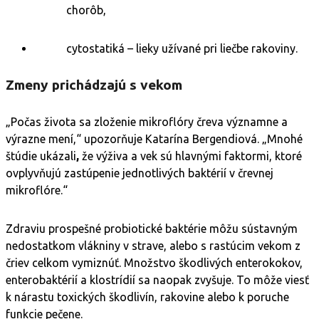
chorôb,
cytostatiká – lieky užívané pri liečbe rakoviny.
Zmeny prichádzajú s vekom
„Počas života sa zloženie mikroflóry čreva významne a
výrazne mení,“ upozorňuje Katarína Bergendiová. „Mnohé
štúdie ukázali
,
že výživa a vek sú hlavnými faktormi, ktoré
ovplyvňujú zastúpenie jednotlivých baktérií v črevnej
mikroflóre.“
Zdraviu prospešné probiotické baktérie môžu sústavným
nedostatkom vlákniny v strave, alebo s rastúcim vekom z
čriev celkom vymiznúť. Množstvo škodlivých enterokokov,
enterobaktérií a klostrídií sa naopak zvyšuje. To môže viesť
k nárastu toxických škodlivín, rakovine alebo k poruche
funkcie pečene.