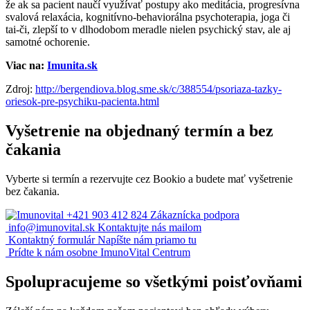
že ak sa pacient naučí využívať postupy ako meditácia, progresívna
svalová relaxácia, kognitívno-behaviorálna psychoterapia, joga či
tai-či, zlepší to v dlhodobom meradle nielen psychický stav, ale aj
samotné ochorenie.
Viac na:
Imunita.sk
Zdroj:
http://bergendiova.blog.sme.sk/c/388554/psoriaza-tazky-
oriesok-pre-psychiku-pacienta.html
Vyšetrenie na objednaný termín a bez
čakania
Vyberte si termín a rezervujte cez Bookio a budete mať vyšetrenie
bez čakania.
+421 903 412 824
Zákaznícka podpora
info@imunovital.sk
Kontaktujte nás mailom
Kontaktný formulár
Napíšte nám priamo tu
Prídte k nám osobne
ImunoVital Centrum
Spolupracujeme so všetkými poisťovňami