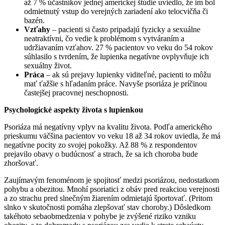
až 7 % účastníkov jednej americkej štúdie uviedlo, že im bol
odmietnutý vstup do verejných zariadení ako telocvičňa či
bazén.
Vzťahy
– pacienti si často pripadajú fyzicky a sexuálne
neatraktívni, čo vedie k problémom s vytváraním a
udržiavaním vzťahov. 27 % pacientov vo veku do 54 rokov
súhlasilo s tvrdením, že lupienka negatívne ovplyvňuje ich
sexuálny život.
Práca
– ak sú prejavy lupienky viditeľné, pacienti to môžu
mať ťažšie s hľadaním práce. Navyše psoriáza je príčinou
častejšej pracovnej neschopnosti.
Psychologické aspekty života s lupienkou
Psoriáza má negatívny vplyv na kvalitu života. Podľa amerického
prieskumu väčšina pacientov vo veku 18 až 34 rokov uviedla, že má
negatívne pocity zo svojej pokožky. Až 88 % z respondentov
prejavilo obavy o budúcnosť a strach, že sa ich choroba bude
zhoršovať.
Zaujímavým fenoménom je spojitosť medzi psoriázou, nedostatkom
pohybu a obezitou. Mnohí psoriatici z obáv pred reakciou verejnosti
a zo strachu pred slnečným žiarením odmietajú športovať. (Pritom
slnko v skutočnosti pomáha zlepšovať stav choroby.) Dôsledkom
takéhoto sebaobmedzenia v pohybe je zvýšené riziko vzniku