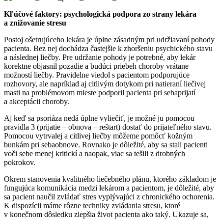
Kľúčové faktory: psychologická podpora zo strany lekára
a znižovanie stresu
Postoj ošetrujúceho lekára je úplne zásadným pri udržiavaní pohody
pacienta. Bez nej dochádza častejšie k zhoršeniu psychického stavu
a následnej liečby. Pre udržanie pohody je potrebné, aby lekár
korektne objasnil pozadie a budúci priebeh choroby vrátane
možností liečby. Pravidelne viedol s pacientom podporujúce
rozhovory, ale napríklad aj citlivým dotykom pri natieraní liečivej
masti na problémovom mieste podporil pacienta pri sebaprijatí
a akceptácii choroby.
Aj keď sa psoriáza nedá úplne vyliečiť, je možné ju pomocou
pravidla 3 (prijatie – obnova – reštart) dostať do prijateľného stavu.
Pomocou vytrvalej a citlivej liečby môžeme pomôcť kožným
bunkám pri sebaobnove. Rovnako je dôležité, aby sa stali pacienti
voči sebe menej kritickí a naopak, viac sa tešili z drobných
pokrokov.
Okrem stanovenia kvalitného liečebného plánu, ktorého základom je
fungujúca komunikácia medzi lekárom a pacientom, je dôležité, aby
sa pacient naučil zvládať stres vyplývajúci z chronického ochorenia.
K dispozícii máme rôzne techniky zvládania stresu, ktoré
v konečnom dôsledku zlepšia život pacienta ako taký. Ukazuje sa,