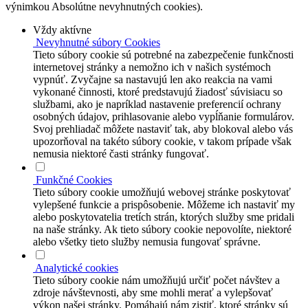
výnimkou Absolútne nevyhnutných cookies).
Vždy aktívne
Nevyhnutné súbory Cookies
Tieto súbory cookie sú potrebné na zabezpečenie funkčnosti
internetovej stránky a nemožno ich v našich systémoch
vypnúť. Zvyčajne sa nastavujú len ako reakcia na vami
vykonané činnosti, ktoré predstavujú žiadosť súvisiacu so
službami, ako je napríklad nastavenie preferencií ochrany
osobných údajov, prihlasovanie alebo vypĺňanie formulárov.
Svoj prehliadač môžete nastaviť tak, aby blokoval alebo vás
upozorňoval na takéto súbory cookie, v takom prípade však
nemusia niektoré časti stránky fungovať.
Funkčné Cookies
Tieto súbory cookie umožňujú webovej stránke poskytovať
vylepšené funkcie a prispôsobenie. Môžeme ich nastaviť my
alebo poskytovatelia tretích strán, ktorých služby sme pridali
na naše stránky. Ak tieto súbory cookie nepovolíte, niektoré
alebo všetky tieto služby nemusia fungovať správne.
Analytické cookies
Tieto súbory cookie nám umožňujú určiť počet návštev a
zdroje návštevnosti, aby sme mohli merať a vylepšovať
výkon našej stránky. Pomáhajú nám zistiť, ktoré stránky sú