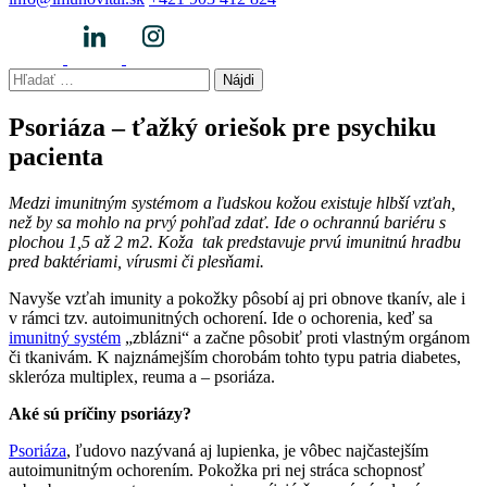
Hľadať:
Psoriáza – ťažký oriešok pre psychiku
pacienta
Medzi imunitným systémom a ľudskou kožou existuje hlbší vzťah,
než by sa mohlo na prvý pohľad zdať. Ide o ochrannú bariéru s
plochou 1,5 až 2 m2. Koža tak predstavuje prvú imunitnú hradbu
pred baktériami, vírusmi či plesňami.
Navyše vzťah imunity a pokožky pôsobí aj pri obnove tkanív, ale i
v rámci tzv. autoimunitných ochorení. Ide o ochorenia, keď sa
imunitný systém
„zblázni“ a začne pôsobiť proti vlastným orgánom
či tkanivám. K najznámejším chorobám tohto typu patria diabetes,
skleróza multiplex, reuma a – psoriáza.
Aké sú príčiny psoriázy?
Psoriáza
, ľudovo nazývaná aj lupienka, je vôbec najčastejším
autoimunitným ochorením. Pokožka pri nej stráca schopnosť