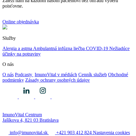
Záleží nám na každom našom pacientovi bez ohľadu výberu
poisťovne.
Online objednávka
Služby
Alergia a astma
Ambulantná infúzna liečba
COVID-19
Nežiadúce
účinky na potraviny
O nás
O nás
Podcasty
ImunoVital v médiách
Cenník služieb
Obchodné
podmienky
Zásady ochrany osobných údajov
ImunoVital Centrum
Jašíkova 4, 821 03 Bratislava
info@imunovital.sk
+421 903 412 824
Nastavenia cookies