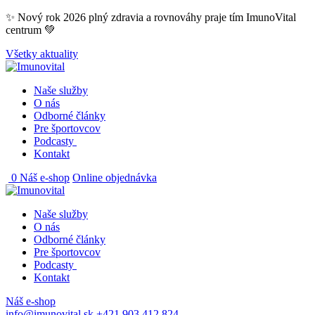
Skip
✨ Nový rok 2026 plný zdravia a rovnováhy praje tím ImunoVital
to
centrum 💚
content
Všetky aktuality
Naše služby
O nás
Odborné články
Pre športovcov
Podcasty
Kontakt
0
Náš e-shop
Online objednávka
Naše služby
O nás
Odborné články
Pre športovcov
Podcasty
Kontakt
Náš e-shop
info@imunovital.sk
+421 903 412 824