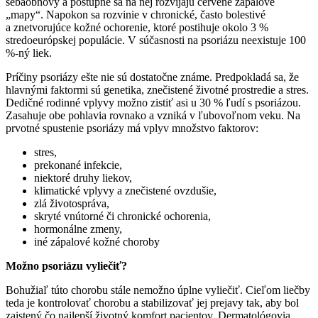
sebaobnovy a postupne sa na nej rozvíjajú červené zápalové
„mapy“. Napokon sa rozvinie v chronické, často bolestivé
a znetvorujúce kožné ochorenie, ktoré postihuje okolo 3 %
stredoeurópskej populácie. V súčasnosti na psoriázu neexistuje 100
%-ný liek.
Príčiny psoriázy ešte nie sú dostatočne známe. Predpokladá sa, že
hlavnými faktormi sú genetika, znečistené životné prostredie a stres.
Dedičné rodinné vplyvy možno zistiť asi u 30 % ľudí s psoriázou.
Zasahuje obe pohlavia rovnako a vzniká v ľubovoľnom veku. Na
prvotné spustenie psoriázy má vplyv množstvo faktorov:
stres,
prekonané infekcie,
niektoré druhy liekov,
klimatické vplyvy a znečistené ovzdušie,
zlá životospráva,
skryté vnútorné či chronické ochorenia,
hormonálne zmeny,
iné zápalové kožné choroby
Možno psoriázu vyliečiť?
Bohužiaľ túto chorobu stále nemožno úplne vyliečiť. Cieľom liečby
teda je kontrolovať chorobu a stabilizovať jej prejavy tak, aby bol
zaistený čo najlepší životný komfort pacientov. Dermatológovia