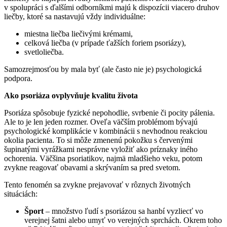
v spolupráci s ďalšími odborníkmi majú k dispozícii viacero druhov
liečby, ktoré sa nastavujú vždy individuálne:
miestna liečba liečivými krémami,
celková liečba (v prípade ťažších foriem psoriázy),
svetloliečba.
Samozrejmosťou by mala byť (ale často nie je) psychologická
podpora.
Ako psoriáza ovplyvňuje kvalitu života
Psoriáza spôsobuje fyzické nepohodlie, svrbenie či pocity pálenia.
Ale to je len jeden rozmer. Oveľa väčším problémom bývajú
psychologické komplikácie v kombinácii s nevhodnou reakciou
okolia pacienta. To si môže zmenenú pokožku s červenými
šupinatými vyrážkami nesprávne vyložiť ako príznaky iného
ochorenia. Väčšina psoriatikov, najmä mladšieho veku, potom
zvykne reagovať obavami a skrývaním sa pred svetom.
Tento fenomén sa zvykne prejavovať v rôznych životných
situáciách:
Šport
– množstvo ľudí s psoriázou sa hanbí vyzliecť vo
verejnej šatni alebo umyť vo verejných sprchách. Okrem toho