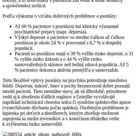
obezity, a to dohromady s psoriázou zas vedie k strate sebaúcty
a spoločenskej izolácii.
Podľa výskumu o vzťahu duševných problémov a psoriázy:
Až 60 % pacientov s psoriázou má klinicky významné
psychiatrické prejavy (napr. depresia).
Výskyt depresie u pacientov so stredne ťažkou až ťažkou
psoriázou je okolo 24 % v porovnaní s 6,7 % u dospelej
populácii.
Pacienti so psoriázou majú o 39 % vyššie riziko depresie, o 31
% vyššie riziko úzkosti a o 44 % vyššie riziko
samovražedných sklonov než bežná zdravá populácia. Až 5
% pacientov dokonca aktívne premýšľa o samovražde.
Tieto škodlivé vplyvy psoriázy na psychiku potvrdzuje množstvo
štúdií. Depresia, úzkosť, hnev a pocity bezmocnosti dobre poznajú
mnohí pacienti. Tieto mentálne stavy, ak sú dlhodobé, prirodzene
vedú aj k zhoršeniu ďalších orgánov a častejšie vyvolávajú
napríklad ischemickú chorobu srdca či syndróm spánkového apnoe
(vynechávanie dýchania počas spánku). Osobitným problémom je
lupienka pri deťoch a tínedžeroch, ktorým zhoršuje možnosti
zapojenia sa medzi rovesníkov a v konečnom dôsledku vedie
k zvýšenému riziku samovrážd.