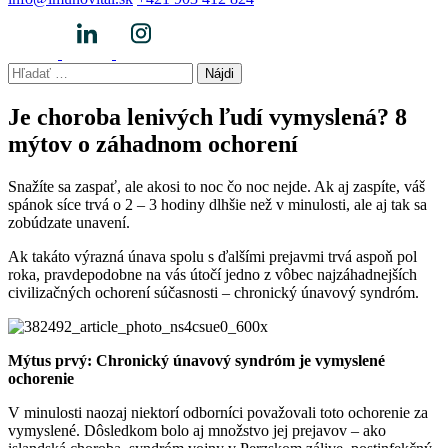
Hľadať:
Je choroba lenivých ľudí vymyslená? 8
mýtov o záhadnom ochorení
Snažíte sa zaspať, ale akosi to noc čo noc nejde. Ak aj zaspíte, váš
spánok síce trvá o 2 – 3 hodiny dlhšie než v minulosti, ale aj tak sa
zobúdzate unavení.
Ak takáto výrazná únava spolu s ďalšími prejavmi trvá aspoň pol
roka, pravdepodobne na vás útočí jedno z vôbec najzáhadnejších
civilizačných ochorení súčasnosti – chronický únavový syndróm.
Mýtus prvý: Chronický únavový syndróm je vymyslené
ochorenie
V minulosti naozaj niektorí odborníci považovali toto ochorenie za
vymyslené. Dôsledkom bolo aj množstvo jej prejavov – ako