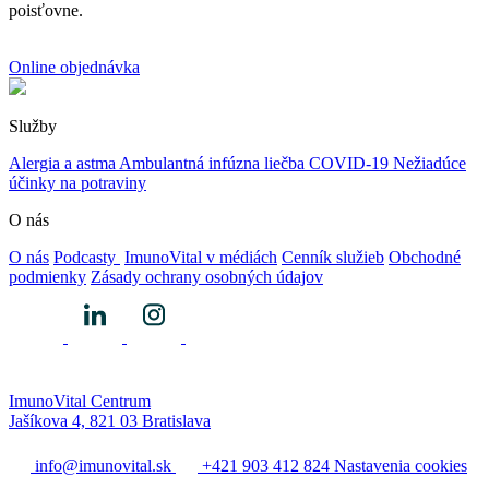
poisťovne.
Online objednávka
Služby
Alergia a astma
Ambulantná infúzna liečba
COVID-19
Nežiadúce
účinky na potraviny
O nás
O nás
Podcasty
ImunoVital v médiách
Cenník služieb
Obchodné
podmienky
Zásady ochrany osobných údajov
ImunoVital Centrum
Jašíkova 4, 821 03 Bratislava
info@imunovital.sk
+421 903 412 824
Nastavenia cookies