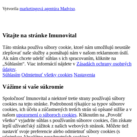
Vytvorila
marketingová agentúra Madviso
.
Vitajte na stránke Imunovital
Táto stránka používa súbory cookie, ktoré nám umožňujú neustále
zlepšovať naše služby a pomáhajú nám v našom reklamnom úsilí.
Ak nám chcete udeliť súhlas s ich spracovaním, kliknite na
„Súhlasím“. Viac informácií nájdete v
Zásadách ochrany osobných
údajov
.
Súhlasím
Odmietnuť všetky cookies
Nastavenia
Vážime si vaše súkromie
Spoločnosť Imunovital a niektoré tretie strany používajú súbory
cookies na tejto stránke. Podrobnosti týkajúce sa typov súborov
cookies, ich účelu a zúčastnených tretích strán sú opísané nižšie a v
našom
upozornení o súboroch cookies
. Kliknutím na „Povoliť
všetko“ vyjadrite súhlas s používaním súborov cookies, čím získate
lepší užívateľský zážitok z našich webových stránok. Môžete tiež
nastaviť svoje preferencie alebo odmietnuť súbory cookies (s
výnimkou Absolútne nevyhnutných cookies).