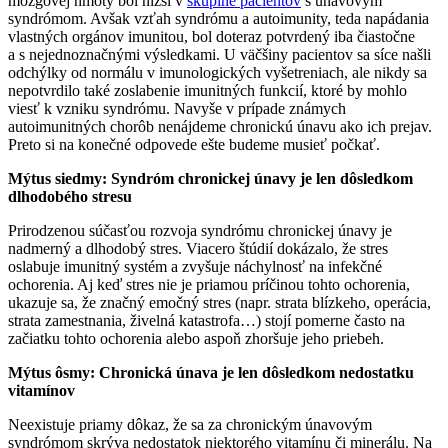
mozgovej hmoty bol nižší v
skupine pacientov
s únavovým
syndrómom. Avšak vzťah syndrómu a autoimunity, teda napádania
vlastných orgánov imunitou, bol doteraz potvrdený iba čiastočne
a s nejednoznačnými výsledkami. U väčšiny pacientov sa síce našli
odchýlky od normálu v imunologických vyšetreniach, ale nikdy sa
nepotvrdilo také zoslabenie imunitných funkcií, ktoré by mohlo
viesť k vzniku syndrómu. Navyše v prípade známych
autoimunitných chorôb nenájdeme chronickú únavu ako ich prejav.
Preto si na konečné odpovede ešte budeme musieť počkať.
Mýtus siedmy: Syndróm chronickej únavy je len dôsledkom
dlhodobého stresu
Prirodzenou súčasťou rozvoja syndrómu chronickej únavy je
nadmerný a dlhodobý stres. Viacero štúdií dokázalo, že stres
oslabuje imunitný systém a zvyšuje náchylnosť na infekčné
ochorenia. Aj keď stres nie je priamou príčinou tohto ochorenia,
ukazuje sa, že značný emočný stres (napr. strata blízkeho, operácia,
strata zamestnania, živelná katastrofa…) stojí pomerne často na
začiatku tohto ochorenia alebo aspoň zhoršuje jeho priebeh.
Mýtus ôsmy: Chronická únava je len dôsledkom nedostatku
vitamínov
Neexistuje priamy dôkaz, že sa za chronickým únavovým
syndrómom skrýva nedostatok niektorého vitamínu či minerálu. Na