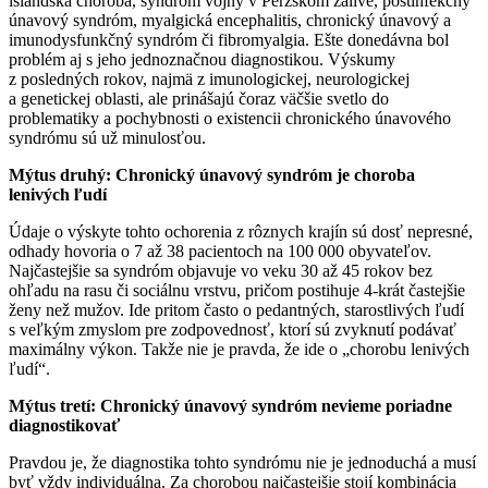
islandská choroba, syndróm vojny v Perzskom zálive, postinfekčný
únavový syndróm, myalgická encephalitis, chronický únavový a
imunodysfunkčný syndróm či fibromyalgia. Ešte donedávna bol
problém aj s jeho jednoznačnou diagnostikou. Výskumy
z posledných rokov, najmä z imunologickej, neurologickej
a genetickej oblasti, ale prinášajú čoraz väčšie svetlo do
problematiky a pochybnosti o existencii chronického únavového
syndrómu sú už minulosťou.
Mýtus druhý: Chronický únavový syndróm je choroba
lenivých ľudí
Údaje o výskyte tohto ochorenia z rôznych krajín sú dosť nepresné,
odhady hovoria o 7 až 38 pacientoch na 100 000 obyvateľov.
Najčastejšie sa syndróm objavuje vo veku 30 až 45 rokov bez
ohľadu na rasu či sociálnu vrstvu, pričom postihuje 4-krát častejšie
ženy než mužov. Ide pritom často o pedantných, starostlivých ľudí
s veľkým zmyslom pre zodpovednosť, ktorí sú zvyknutí podávať
maximálny výkon. Takže nie je pravda, že ide o „chorobu lenivých
ľudí“.
Mýtus tretí: Chronický únavový syndróm nevieme poriadne
diagnostikovať
Pravdou je, že diagnostika tohto syndrómu nie je jednoduchá a musí
byť vždy individuálna. Za chorobou najčastejšie stojí kombinácia