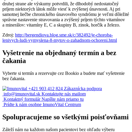
druhej strane ale výskumy potvrdili, že dlhodobý nedostatočný
príjem niektorých látok môže viesť k zvýšenej únavnosti. Aj pri
samotnej liečbe chronického únavového syndrómu je veľmi dôležité
správne nastavenie stravovania a zvýšený príjem týchto vitamínov
a minerálov: vitamíny E, C a skupiny B, zinok, horčík a železo.
Zdroj:
http://bergendiova.blog.sme.sk/c/382492/je-choroba-
lenivych-ludi-vymyslena-8-mytov-o-zahadnom-ochoreni.html
Vyšetrenie na objednaný termín a bez
čakania
Vyberte si termín a rezervujte cez Bookio a budete mať vyšetrenie
bez čakania.
+421 903 412 824
Zákaznícka podpora
info@imunovital.sk
Kontaktujte nás mailom
Kontaktný formulár
Napíšte nám priamo tu
Prídte k nám osobne
ImunoVital Centrum
Spolupracujeme so všetkými poisťovňami
Záleží nám na každom našom pacientovi bez ohľadu výberu