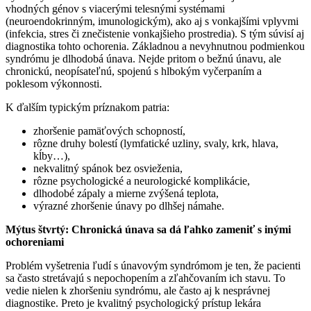
vhodných génov s viacerými telesnými systémami
(neuroendokrinným, imunologickým), ako aj s vonkajšími vplyvmi
(infekcia, stres či znečistenie vonkajšieho prostredia). S tým súvisí aj
diagnostika tohto ochorenia. Základnou a nevyhnutnou podmienkou
syndrómu je dlhodobá únava. Nejde pritom o bežnú únavu, ale
chronickú, neopísateľnú, spojenú s hlbokým vyčerpaním a
poklesom výkonnosti.
K ďalším typickým príznakom patria:
zhoršenie pamäťových schopností,
rôzne druhy bolestí (lymfatické uzliny, svaly, krk, hlava,
kĺby…),
nekvalitný spánok bez osvieženia,
rôzne psychologické a neurologické komplikácie,
dlhodobé zápaly a mierne zvýšená teplota,
výrazné zhoršenie únavy po dlhšej námahe.
Mýtus štvrtý: Chronická únava sa dá ľahko zameniť s inými
ochoreniami
Problém vyšetrenia ľudí s únavovým syndrómom je ten, že pacienti
sa často stretávajú s nepochopením a zľahčovaním ich stavu. To
vedie nielen k zhoršeniu syndrómu, ale často aj k nesprávnej
diagnostike. Preto je kvalitný psychologický prístup lekára