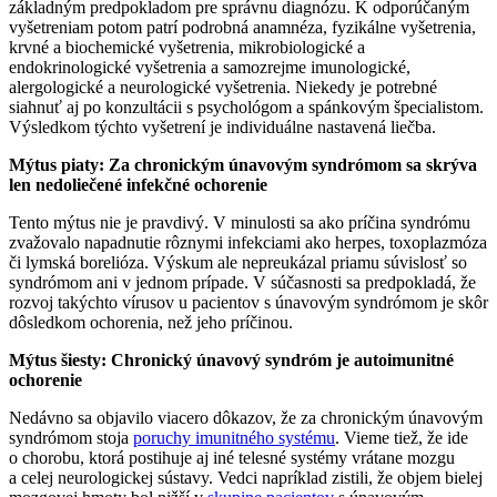
základným predpokladom pre správnu diagnózu. K odporúčaným
vyšetreniam potom patrí podrobná anamnéza, fyzikálne vyšetrenia,
krvné a biochemické vyšetrenia, mikrobiologické a
endokrinologické vyšetrenia a samozrejme imunologické,
alergologické a neurologické vyšetrenia. Niekedy je potrebné
siahnuť aj po konzultácii s psychológom a spánkovým špecialistom.
Výsledkom týchto vyšetrení je individuálne nastavená liečba.
Mýtus piaty: Za chronickým únavovým syndrómom sa skrýva
len nedoliečené infekčné ochorenie
Tento mýtus nie je pravdivý. V minulosti sa ako príčina syndrómu
zvažovalo napadnutie rôznymi infekciami ako herpes, toxoplazmóza
či lymská borelióza. Výskum ale nepreukázal priamu súvislosť so
syndrómom ani v jednom prípade. V súčasnosti sa predpokladá, že
rozvoj takýchto vírusov u pacientov s únavovým syndrómom je skôr
dôsledkom ochorenia, než jeho príčinou.
Mýtus šiesty: Chronický únavový syndróm je autoimunitné
ochorenie
Nedávno sa objavilo viacero dôkazov, že za chronickým únavovým
syndrómom stoja
poruchy imunitného systému
. Vieme tiež, že ide
o chorobu, ktorá postihuje aj iné telesné systémy vrátane mozgu
a celej neurologickej sústavy. Vedci napríklad zistili, že objem bielej