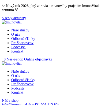
Skip
✨ Nový rok 2026 plný zdravia a rovnováhy praje tím ImunoVital
to
centrum 💚
content
Všetky aktuality
Naše služby
O nás
Odborné články
Pre športovcov
Podcasty
Kontakt
0
Náš e-shop
Online objednávka
Naše služby
O nás
Odborné články
Pre športovcov
Podcasty
Kontakt
Náš e-shop
info@imunovital.sk
+421 903 412 824