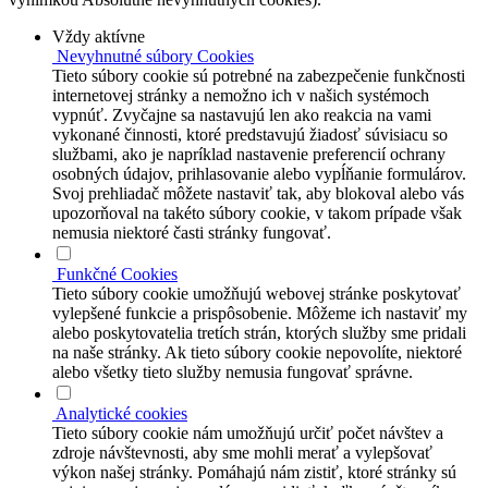
Vždy aktívne
Nevyhnutné súbory Cookies
Tieto súbory cookie sú potrebné na zabezpečenie funkčnosti
internetovej stránky a nemožno ich v našich systémoch
vypnúť. Zvyčajne sa nastavujú len ako reakcia na vami
vykonané činnosti, ktoré predstavujú žiadosť súvisiacu so
službami, ako je napríklad nastavenie preferencií ochrany
osobných údajov, prihlasovanie alebo vypĺňanie formulárov.
Svoj prehliadač môžete nastaviť tak, aby blokoval alebo vás
upozorňoval na takéto súbory cookie, v takom prípade však
nemusia niektoré časti stránky fungovať.
Funkčné Cookies
Tieto súbory cookie umožňujú webovej stránke poskytovať
vylepšené funkcie a prispôsobenie. Môžeme ich nastaviť my
alebo poskytovatelia tretích strán, ktorých služby sme pridali
na naše stránky. Ak tieto súbory cookie nepovolíte, niektoré
alebo všetky tieto služby nemusia fungovať správne.
Analytické cookies
Tieto súbory cookie nám umožňujú určiť počet návštev a
zdroje návštevnosti, aby sme mohli merať a vylepšovať
výkon našej stránky. Pomáhajú nám zistiť, ktoré stránky sú