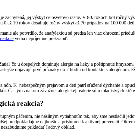
 je zachytená, jej výskyt celosvetovo rastie. V 80. rokoch bol ročný 
 0 až 19 rokov dosahuje ročný výskyt až 70 prípadov na 100 000 detí
anie ale potvrdilo, že anafylaxiou sú predsa len viac ohrození prieduško
 reakcie
vedia nepríjemne prekvapiť.
atiaľ čo u dospelých dominuje alergia na lieky a poštipnutie hmyzom, 
častejšie objavujú prvé príznaky do 2 hodín od kontaktu s alergénom. Ešt
 nôh. K nebezpečným prejavom u detí patrí sťažené dýchanie a opuch 
eskôr. Častým znakom závažnej alergickej reakcie sú u mladistvých kŕčo
gická reakcia?
tupným páčením, nie násilným vytiahnutím tak, aby sme nestlačili jedov
, radšej predpokladajme najhoršie a pristúpme k aktívnej prevencii. O
u nezabudnime prikladať ľadový obklad.