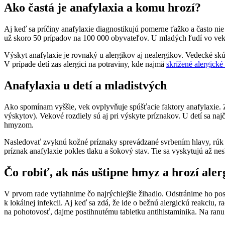
Ako častá je anafylaxia a komu hrozí?
Aj keď sa príčiny anafylaxie diagnostikujú pomerne ťažko a často nie
už skoro 50 prípadov na 100 000 obyvateľov. U mladých ľudí vo veku
Výskyt anafylaxie je rovnaký u alergikov aj nealergikov. Vedecké skúm
V prípade detí zas alergici na potraviny, kde najmä
skrížené alergické
Anafylaxia u detí a mladistvých
Ako spomínam vyššie, vek ovplyvňuje spúšťacie faktory anafylaxie. Z
výskytov). Vekové rozdiely sú aj pri výskyte príznakov. U detí sa naj
hmyzom.
Nasledovať zvyknú kožné príznaky sprevádzané svrbením hlavy, rúk a
príznak anafylaxie pokles tlaku a šokový stav. Tie sa vyskytujú až n
Čo robiť, ak nás uštipne hmyz a hrozí aler
V prvom rade vytiahnime čo najrýchlejšie žihadlo. Odstránime ho pos
k lokálnej infekcii. Aj keď sa zdá, že ide o bežnú alergickú reakciu
na pohotovosť, dajme postihnutému tabletku antihistaminika. Na ran