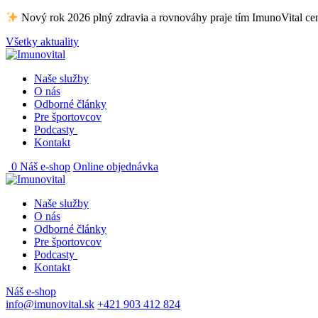
Skip
Nový rok 2026 plný zdravia a rovnováhy praje tím ImunoVital c
to
Všetky aktuality
content
Naše služby
O nás
Odborné články
Pre športovcov
Podcasty
Kontakt
0
Náš e-shop
Online objednávka
Naše služby
O nás
Odborné články
Pre športovcov
Podcasty
Kontakt
Náš e-shop
info@imunovital.sk
+421 903 412 824