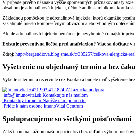
V prípade prvého náznaku vyššie spomenutých príznakov anafylaxie ko
obsahom je adrenalínová injekcia, účinné antihistaminikum, kortikoster
Základnou pomôckou je adrenalínová injekcia, ktorú okamžite postihn
zasiahnuté miesto kompresívnym obväzom alebo vhodným oblečením, a
Ak ale adrenalínovú injekciu nemáme, je nevyhnutné čo najskôr privol
Existuje preventívna liečba pred anafylaxiou? Viac sa dočítate 
Zdroj:
http://bergendiova.blog.sme.sk/c/385257/celkova-alergicka-re
Vyšetrenie na objednaný termín a bez čak
Vyberte si termín a rezervujte cez Bookio a budete mať vyšetrenie bez
+421 903 412 824
Zákaznícka podpora
info@imunovital.sk
Kontaktujte nás mailom
Kontaktný formulár
Napíšte nám priamo tu
Prídte k nám osobne
ImunoVital Centrum
Spolupracujeme so všetkými poisťovňami
Záleží nám na každom našom pacientovi bez ohľadu výberu poisťovn