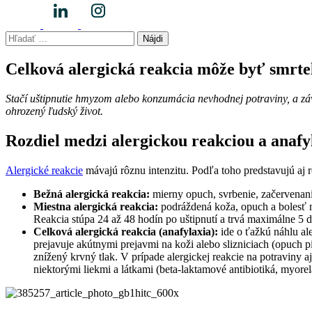
Hľadať:
Celková alergická reakcia môže byť smrt
Stačí uštipnutie hmyzom alebo konzumácia nevhodnej potraviny, a záva
ohrozený ľudský život.
Rozdiel medzi alergickou reakciou a anafy
Alergické reakcie
mávajú rôznu intenzitu. Podľa toho predstavujú aj r
Bežná alergická reakcia:
mierny opuch, svrbenie, začervenanie
Miestna alergická reakcia:
podráždená koža, opuch a bolesť na
Reakcia stúpa 24 až 48 hodín po uštipnutí a trvá maximálne 5 d
Celková alergická reakcia (anafylaxia):
ide o ťažkú náhlu ale
prejavuje akútnymi prejavmi na koži alebo slizniciach (opuch p
znížený krvný tlak. V prípade alergickej reakcie na potraviny 
niektorými liekmi a látkami (beta-laktamové antibiotiká, myorelax