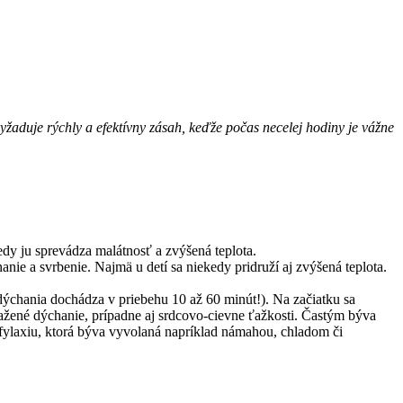
yžaduje rýchly a efektívny zásah, keďže počas necelej hodiny je vážne
edy ju sprevádza malátnosť a zvýšená teplota.
nie a svrbenie. Najmä u detí sa niekedy pridruží aj zvýšená teplota.
u dýchania dochádza v priebehu 10 až 60 minút!). Na začiatku sa
sťažené dýchanie, prípadne aj srdcovo-cievne ťažkosti. Častým býva
nafylaxiu, ktorá býva vyvolaná napríklad námahou, chladom či