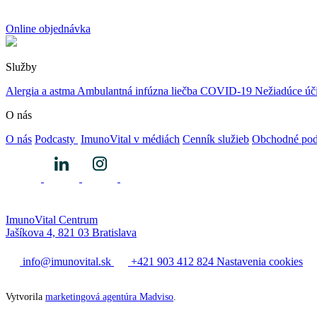
Online objednávka
Služby
Alergia a astma
Ambulantná infúzna liečba
COVID-19
Nežiadúce úč
O nás
O nás
Podcasty
ImunoVital v médiách
Cenník služieb
Obchodné po
ImunoVital Centrum
Jašíkova 4, 821 03 Bratislava
info@imunovital.sk
+421 903 412 824
Nastavenia cookies
Vytvorila
marketingová agentúra Madviso
.