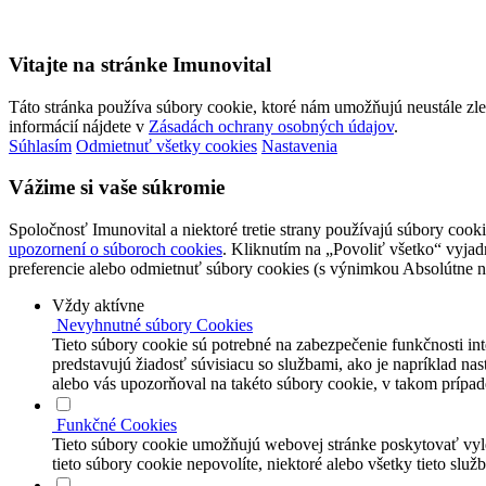
Vitajte na stránke Imunovital
Táto stránka používa súbory cookie, ktoré nám umožňujú neustále zl
informácií nájdete v
Zásadách ochrany osobných údajov
.
Súhlasím
Odmietnuť všetky cookies
Nastavenia
Vážime si vaše súkromie
Spoločnosť Imunovital a niektoré tretie strany používajú súbory cooki
upozornení o súboroch cookies
. Kliknutím na „Povoliť všetko“ vyjadr
preferencie alebo odmietnuť súbory cookies (s výnimkou Absolútne 
Vždy aktívne
Nevyhnutné súbory Cookies
Tieto súbory cookie sú potrebné na zabezpečenie funkčnosti in
predstavujú žiadosť súvisiacu so službami, ako je napríklad na
alebo vás upozorňoval na takéto súbory cookie, v takom prípad
Funkčné Cookies
Tieto súbory cookie umožňujú webovej stránke poskytovať vylep
tieto súbory cookie nepovolíte, niektoré alebo všetky tieto slu