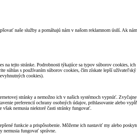
epšovať naše služby a pomáhajú nám v našom reklamnom úsilí. Ak nám ch
es na tejto stránke. Podrobnosti týkajúce sa typov súborov cookies, ich 
ite súhlas s používaním súborov cookies, čím získate lepší užívateľský
nevyhnutných cookies).
ternetovej stránky a nemožno ich v našich systémoch vypnúť. Zvyčajne 
stavenie preferencií ochrany osobných údajov, prihlasovanie alebo vypĺ
e však nemusia niektoré časti stránky fungovať.
šené funkcie a prispôsobenie. Môžeme ich nastaviť my alebo poskytovat
žby nemusia fungovať správne.