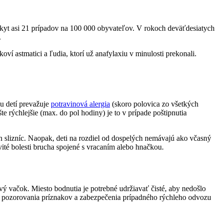
výskyt asi 21 prípadov na 100 000 obyvateľov. V rokoch deväťdesiatych
.
ví astmatici a ľudia, ktorí už anafylaxiu v minulosti prekonali.
u detí prevažuje
potravinová alergia
(skoro polovica zo všetkých
e rýchlejšie (max. do pol hodiny) je to v prípade poštipnutia
slizníc. Naopak, deti na rozdiel od dospelých nemávajú ako včasný
vité bolesti brucha spojené s vracaním alebo hnačkou.
ý vačok. Miesto bodnutia je potrebné udržiavať čisté, aby nedošlo
krem pozorovania príznakov a zabezpečenia prípadného rýchleho odvozu