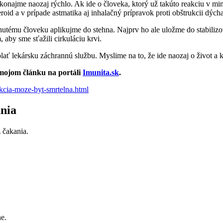
najme naozaj rýchlo. Ak ide o človeka, ktorý už takúto reakciu v min
oid a v prípade astmatika aj inhalačný prípravok proti obštrukcii dýcha
utému človeku aplikujme do stehna. Najprv ho ale uložme do stabilizov
by sme sťažili cirkuláciu krvi.
ať lekársku záchrannú službu. Myslime na to, že ide naozaj o život a 
v mojom článku na portáli
Imunita.sk
.
akcia-moze-byt-smrtelna.html
ania
 čakania.
e.