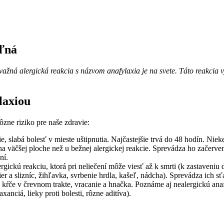
eľná
žná alergická reakcia s názvom anafylaxia je na svete. Táto reakcia v
laxiou
ôzne riziko pre naše zdravie:
, slabá bolesť v mieste uštipnutia. Najčastejšie trvá do 48 hodín. Niek
 väčšej ploche než u bežnej alergickej reakcie. Sprevádza ho začervena
ní.
rgickú reakciu, ktorá pri neliečení môže viesť až k smrti (k zastaveni
ier a slizníc, žihľavka, svrbenie hrdla, kašeľ, nádcha). Sprevádza ich 
aj kŕče v črevnom trakte, vracanie a hnačka. Poznáme aj nealergickú a
anciá, lieky proti bolesti, rôzne aditíva).