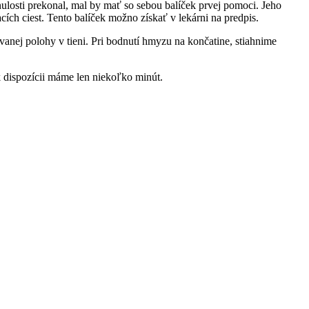
ulosti prekonal, mal by mať so sebou balíček prvej pomoci. Jeho
cích ciest. Tento balíček možno získať v lekárni na predpis.
anej polohy v tieni. Pri bodnutí hmyzu na končatine, stiahnime
k dispozícii máme len niekoľko minút.